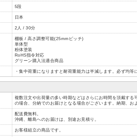
5段
日本
2人 / 30分
棚板 / 高さ調整可能(25mmピッチ)
単体型
粉体塗装
RoHS指令対応
グリーン購入法適合商品
・集中荷重になりますと耐荷重能力は半減します。必ず均等
複数注文や出荷量の多い時期などはさらにお時間を頂戴する
の場合、分納でのお届けとなる場合がございます。納期、お
配送費無料。
沖縄、離島へのお届けは、別途お見積り。
お客様組立の商品です。