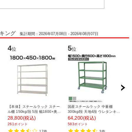
ンキング
集計期間：2026年07月08日 - 2026年08月07日
4
5
6
位
位
【本体】スチールラック スチー
国産スチールラック 中量棚
ス
ル棚 150kg/段 5段 幅1800×奥行
300kg/段 天地4段 ウレタンキャ
ッ
・
450×高さ1800mm
スター付き 収納棚 スチール棚 幅
平
28,800
(税込)
64,200
(税込)
2
1500×奥行600×高さ1800mm キ
1
261
583
1
ポイント
ポイント
ャスター直径150×高さ200mm
17件
3件