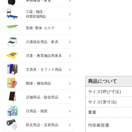
事務機器・家電
工場・物流・
作業現場用品
医療･整体･エステ
介護福祉用品・家具
児童・教育施設用家具
文房具・オフィス用品
商品について
郵便・梱包用品
サイズ(呼び寸法)
店舗用品・販促用品
サイズ(実寸法)
日用品・雑貨
重量
防災用品・災害用品
均等耐荷重