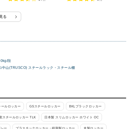
見る
0kg/段
コ中山(TRUSCO) スチールラック・スチール棚
チールロッカー
GSスチールロッカー
BKLブラックロッカー
産スチールロッカー TLK
日本製 スリムロッカー ホワイト OC
グレー
プラスチックロッカー・樹脂製ロッカー
木製ロッカー