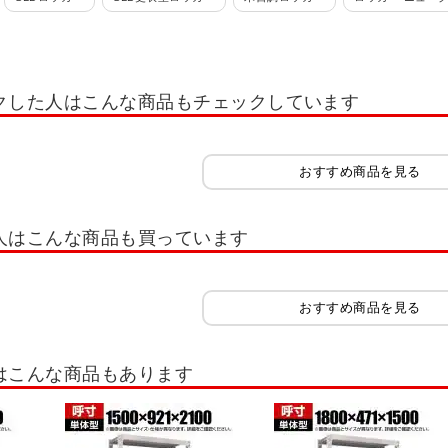
 ロッカー ホワイト OC
多人数用小物入れロッカー
学校用ロッカー・スクー
れ・スイッパー
ロッカー 1人用
ロッカー 2人用
ロッカー 3人用
ロッ
クした人はこんな商品もチェックしています
ー 12人用
ロッカー 多人数用
ロッカーホワイト系(白)
ロッカーオプシ
ッカー IC錠
ロッカー 南京錠
コインリターン錠
内筒交換錠
キャビ
おすすめ商品を見る
書類整理ケース
木製キャビネット・木製ラック・木製書庫
役員用家具
扉
木製シューズラック
樹脂棚付き 木製シューズラック
木製スリッパシューズラ
人はこんな商品も買っています
イプ スリム
シューズボックス 扉付きタイプ ゆったり
シューズボックス オ
シューズラック
スリッパラック
シューズボックス オープンタイプ 可動棚
おすすめ商品を見る
シューズボックス 8人用
シューズボックス 9人用
シューズボックス 10人用
はこんな商品もあります
30人用
シューズボックス 32人用
シューズボックス 40人用
スチールラ
スラック
ボルトレスラック
キャスター付きラック
木棚スチールラック 