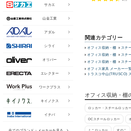
サカエ
山金工業
アダル
関連カテゴリー
シライ
オフィス収納・棚
スチ
オフィス収納・棚
スチ
オリバー
オフィス収納・棚
スチ
オフィス家具 メーカー一
エレクター
トラスコ中山(TRUSCO) 
ワークプラス
オフィス収納・棚
キイノクス
ロッカー・スチールロッカー
イナバ
OCスチールロッカー
全てのブランド・メーカーを見る
ミニロッカー
すのこ