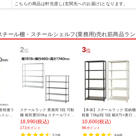
こちらの商品は軒先渡し(玄関先へのお届け)となります。
スチール棚・スチールシェルフ(業務用)売れ筋商品ラ
2
3
位
位
国産軽量ラ
スチールラック 業務用 5段 可動
【本体】スチールラック 収納棚
ルトレス
棚 耐荷重500kg スチールワイヤ
軽量 70kg/段 5段 幅875×奥行
 幅
ーラック シェルゴ 幅1515×奥行
450×高さ1800mm 【ホワイト
18,990
(税込)
10,600
(税込)
00mm ス
460×高さ1740mm
ブラック】
172
96
ポイント
ポイント
フ 収納
52件
84件
ラック