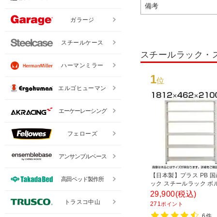
備考
ガラージ
スチールケース
スチールラック・
ハーマンミラー
1
位
エルゴヒューマン
エーケーレーシング
フェローズ
アンサンブルベース
【日本製】プラス PB 
高田ベッド製作所
ック スチールラック ボ
耐荷重150kg/段 天地6段
29,900
(税込)
1812×奥行462×高さ21
トラスコ中山
271
ポイント
チール棚 スチールシェル
6件
棚 オープンラック 収納