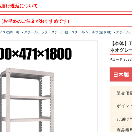
お届け遅延について
（お早めのご注文がおすすめです）
ィス収納・棚
スチールラック・スチール棚・スチールシェルフ(業務用)
スチールラッ
【本体】TR
ネオグレー 5
Pコード:3592
販売価
ポイン
お届け
商品番