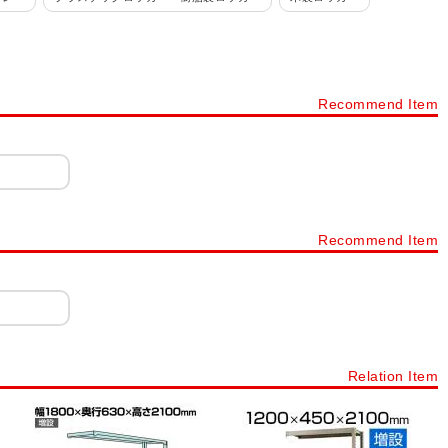
ルロッカー
パーソナルロッカー・フリーアドレスロッカー
カー 4人用
ロッカー 6人用
ロッカー 8人用
ロッカー 9人用
Recommend Item
ョン
ロッカー シリンダー錠
ロッカー ダイヤル錠
ネット・書庫
スチールキャビネット・スチール書庫
タイプから探す
下駄箱・シューズボックス・シューズロッカー・靴箱
ック
樹脂棚付き 木製スリッパシューズラック
Recommend Item
ープンタイプ
シューズボックス 扉・窓付きタイプ
下駄箱 オープンタイプ
プラスチックロッカー
シューズボックス 12人用～20人用
Relation Item
ック・スチール棚・スチールシェルフ(業務用)
スチールラック
シェルゴ
スチールワイヤーラック シェルゴ