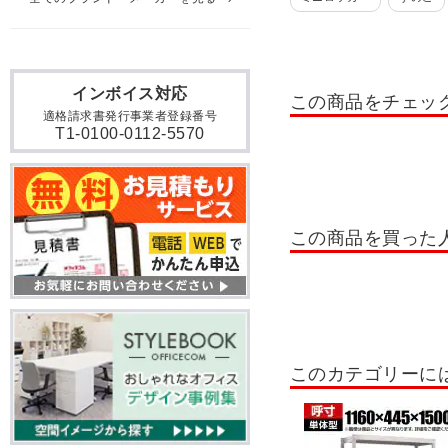
貴重品ロッカー
日本製
掃除用具入れ・掃除道具入
インボイス対応
この商品をチェッ
ロッカー 10人用
ロッカ
適格請求書発行事業者登録番号
T1-0100-0112-5570
ロッカー テンキー錠
ロ
書類整理棚・小物整理棚・
OCシューズロッカー
この商品を買った
シューズボックス 扉付きタ
木製シューズボックス
シューズボックス 6人用
このカテゴリーに
シューズボックス 24人用～
屋外用ラック
ステンレ