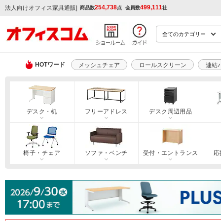
254,738
499,111
|
法人向けオフィス家具通販
商品数
点
会員数
社
HOTワード
メッシュチェア
ロールスクリーン
連結
デスク・机
フリーアドレス
デスク周辺用品
椅子・チェア
ソファ・ベンチ
受付・エントランス
応