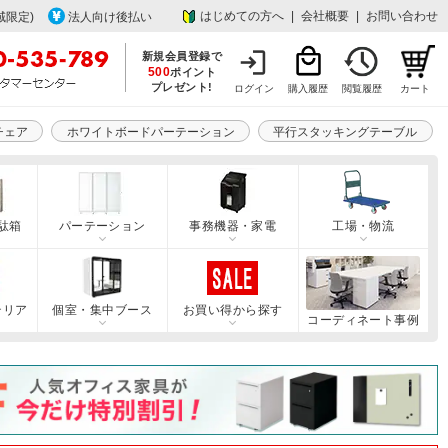
はじめての方へ
|
会社概要
|
お問い合わせ
域限定)
法人向け後払い
新規会員登録で
500
ポイント
プレゼント!
ログイン
購入履歴
閲覧履歴
カート
チェア
ホワイトボードパーテーション
平行スタッキングテーブル
駄箱
パーテーション
事務機器・家電
工場・物流
テリア
個室・集中ブース
お買い得から探す
コーディネート事例