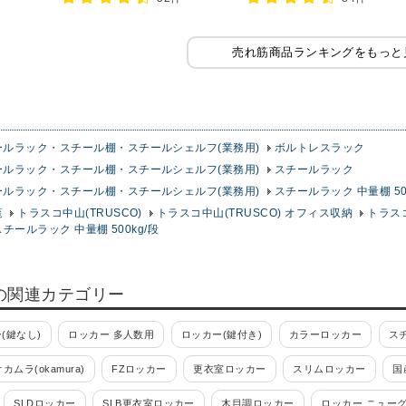
売れ筋商品ランキングをもっと
ールラック・スチール棚・スチールシェルフ(業務用)
ボルトレスラック
ールラック・スチール棚・スチールシェルフ(業務用)
スチールラック
ールラック・スチール棚・スチールシェルフ(業務用)
スチールラック 中量棚 50
覧
トラスコ中山(TRUSCO)
トラスコ中山(TRUSCO) オフィス収納
トラス
スチールラック 中量棚 500kg/段
の関連カテゴリー
(鍵なし)
ロッカー 多人数用
ロッカー(鍵付き)
カラーロッカー
ス
オカムラ(okamura)
FZロッカー
更衣室ロッカー
スリムロッカー
国
SLDロッカー
SLB更衣室ロッカー
木目調ロッカー
ロッカー ニュー