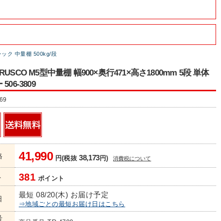
ク 中量棚 500kg/段
USCO M5型中量棚 幅900×奥行471×高さ1800mm 5段 単体
06-3809
69
41,990
格
38,173
円(税抜
円)
消費税について
381
ト
ポイント
最短 08/20(木) お届け予定
日
⇒地域ごとの最短お届け日はこちら
号