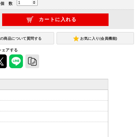
個 数
連結型
(-5,000円)
お気に入り(会員機能)
シェアする