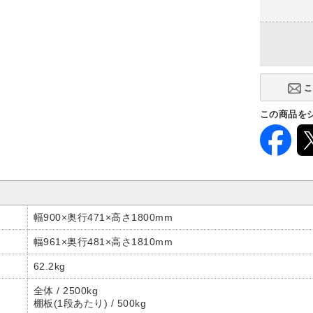
連結タイプ
単体型
この商品を
幅900×奥行471×高さ1800mm
幅961×奥行481×高さ1810mm
62.2kg
全体 / 2500kg
棚板(1段あたり) / 500kg