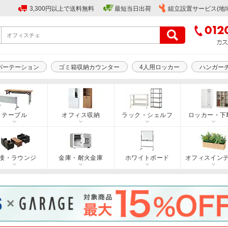
3,300円以上で送料無料
最短当日出荷
組立設置サービス(地
パーテーション
ゴミ箱収納カウンター
4人用ロッカー
ハンガー
テーブル
オフィス収納
ラック・シェルフ
ロッカー・下
接・ラウンジ
金庫・耐火金庫
ホワイトボード
オフィスイン