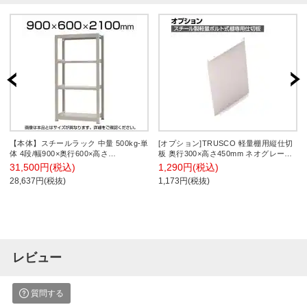
【本体】スチールラック 中量 500kg-単
[オプション]TRUSCO 軽量棚用縦仕切
体 4段/幅900×奥行600×高さ
板 奥行300×高さ450mm ネオグレー
2100mm/KT-KRL-096021-S4
503-8103
31,500円(税込)
1,290円(税込)
28,637円(税抜)
1,173円(税抜)
レビュー
質問する