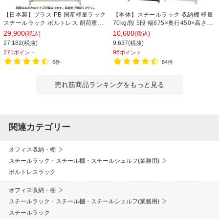
【日本製】プラス PB 国産軽量ラック
【本体】スチールラック 収納棚 軽量
スチールラック ボルトレス 耐荷重
70kg/段 5段 幅875×奥行450×高さ
150kg/段 天地6段 幅1812×奥行462×
1800mm 【ホワイト・ブラック】
29,900
10,600
(税込)
(税込)
高さ2100mm スチール棚 スチールシ
27,182(税抜)
9,637(税抜)
ェルフ 収納棚 オープンラック 収納ラ
271
96
ポイント
ポイント
ック
6件
84件
売れ筋商品ランキングをもっと見る
関連カテゴリー
オフィス収納・棚
スチールラック・スチール棚・スチールシェルフ(業務用)
ボルトレスラック
オフィス収納・棚
スチールラック・スチール棚・スチールシェルフ(業務用)
スチールラック