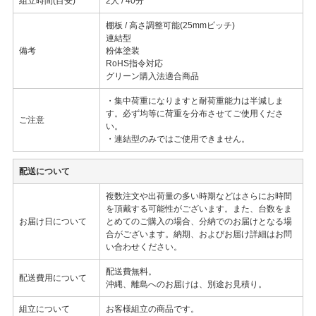
組立時間(目安)
2人 / 40分
棚板 / 高さ調整可能(25mmピッチ)
連結型
備考
粉体塗装
RoHS指令対応
グリーン購入法適合商品
・集中荷重になりますと耐荷重能力は半減しま
す。必ず均等に荷重を分布させてご使用くださ
ご注意
い。
・連結型のみではご使用できません。
配送について
複数注文や出荷量の多い時期などはさらにお時間
を頂戴する可能性がございます。また、台数をま
お届け日について
とめてのご購入の場合、分納でのお届けとなる場
合がございます。納期、およびお届け詳細はお問
い合わせください。
配送費無料。
配送費用について
沖縄、離島へのお届けは、別途お見積り。
組立について
お客様組立の商品です。