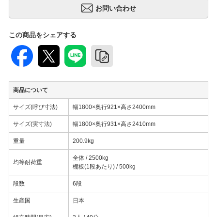
この商品をシェアする
商品について
サイズ(呼び寸法)
幅1800×奥行921×高さ2400mm
サイズ(実寸法)
幅1800×奥行931×高さ2410mm
重量
200.9kg
全体 / 2500kg
均等耐荷重
棚板(1段あたり) / 500kg
段数
6段
生産国
日本