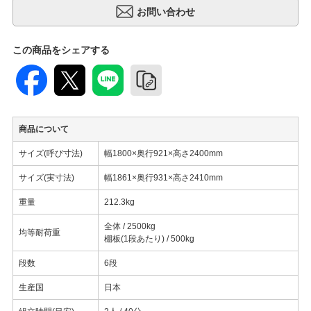
この商品をシェアする
商品について
サイズ(呼び寸法)
幅1800×奥行921×高さ2400mm
サイズ(実寸法)
幅1861×奥行931×高さ2410mm
重量
212.3kg
全体 / 2500kg
均等耐荷重
棚板(1段あたり) / 500kg
段数
6段
生産国
日本