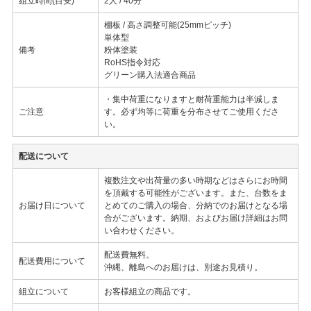
組立時間(目安)
2人 / 40分
棚板 / 高さ調整可能(25mmピッチ)
単体型
備考
粉体塗装
RoHS指令対応
グリーン購入法適合商品
・集中荷重になりますと耐荷重能力は半減しま
ご注意
す。必ず均等に荷重を分布させてご使用くださ
い。
配送について
複数注文や出荷量の多い時期などはさらにお時間
を頂戴する可能性がございます。また、台数をま
お届け日について
とめてのご購入の場合、分納でのお届けとなる場
合がございます。納期、およびお届け詳細はお問
い合わせください。
配送費無料。
配送費用について
沖縄、離島へのお届けは、別途お見積り。
組立について
お客様組立の商品です。