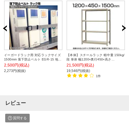
イーガードラック用 対応ラックサイズ
【本体】スチールラック 軽中量 150kg/
1500mm 落下防止ベルト EGR-15 地震
段 単体 幅1200×奥行450×高さ
対策 耐震 防災 固定
1500mm-4段
2,500円(税込)
21,500円(税込)
2,273円(税抜)
19,546円(税抜)
1件
レビュー
質問する