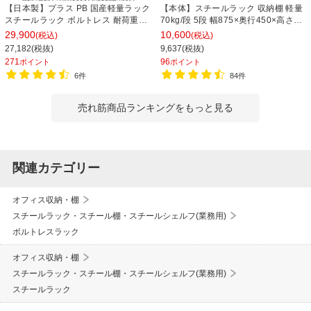
【日本製】プラス PB 国産軽量ラック
【本体】スチールラック 収納棚 軽量
スチールラック ボルトレス 耐荷重
70kg/段 5段 幅875×奥行450×高さ
150kg/段 天地6段 幅1812×奥行462×
1800mm 【ホワイト・ブラック】
29,900
10,600
(税込)
(税込)
高さ2100mm スチール棚 スチールシ
27,182(税抜)
9,637(税抜)
ェルフ 収納棚 オープンラック 収納ラ
271
96
ポイント
ポイント
ック
6件
84件
売れ筋商品ランキングをもっと見る
関連カテゴリー
オフィス収納・棚
スチールラック・スチール棚・スチールシェルフ(業務用)
ボルトレスラック
オフィス収納・棚
スチールラック・スチール棚・スチールシェルフ(業務用)
スチールラック