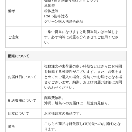
棚板 / 高さ調整可能(25mmピッチ)
単体型
備考
粉体塗装
RoHS指令対応
グリーン購入法適合商品
・集中荷重になりますと耐荷重能力は半減しま
ご注意
す。必ず均等に荷重を分布させてご使用くださ
い。
配送について
複数注文や出荷量の多い時期などはさらにお時間
を頂戴する可能性がございます。また、台数をま
お届け日について
とめてのご購入の場合、分納でのお届けとなる場
合がございます。納期、およびお届け詳細はお問
い合わせください。
配送費無料。
配送費用について
沖縄、離島へのお届けは、別途お見積り。
組立について
お客様組立の商品です。
こちらの商品は軒先渡し(玄関先へのお届け)とな
備考
ります。