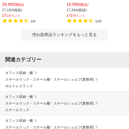
150kg/段 天地6段 幅1812×奥行462×
シェルゴ 幅1515×奥行460×高さ
29,900
18,990
(税込)
(税込)
高さ2100mm スチール棚 スチールシ
1740mm
27,182(税抜)
17,264(税抜)
ェルフ 収納棚 オープンラック 収納ラ
271
172
ポイント
ポイント
ック
6件
52件
売れ筋商品ランキングをもっと見る
関連カテゴリー
オフィス収納・棚
スチールラック・スチール棚・スチールシェルフ(業務用)
ボルトレスラック
オフィス収納・棚
スチールラック・スチール棚・スチールシェルフ(業務用)
スチールラック
オフィス収納・棚
スチールラック・スチール棚・スチールシェルフ(業務用)