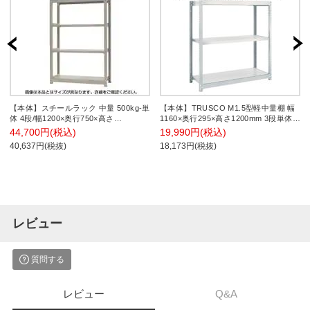
【本体】スチールラック 中量 500kg-単
【本体】TRUSCO M1.5型軽中量棚 幅
体 4段/幅1200×奥行750×高さ
1160×奥行295×高さ1200mm 3段単体
2400mm/KT-KRL-127524-S4
ネオグレー 511-4446
44,700円(税込)
19,990円(税込)
40,637円(税抜)
18,173円(税抜)
レビュー
質問する
レビュー
Q&A