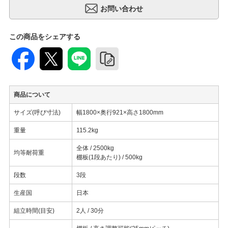
この商品をシェアする
商品について
サイズ(呼び寸法)
幅1800×奥行921×高さ1800mm
重量
115.2kg
全体 / 2500kg
均等耐荷重
棚板(1段あたり) / 500kg
段数
3段
生産国
日本
組立時間(目安)
2人 / 30分