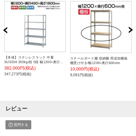
【本体】ステンレスラック 中量
スチールボード棚 収納棚 用追加棚板
SUS304 300kg/段 5段 幅1200×奥行
棚受け付き/幅1200×奥行600mm
450×高さ1800mm
382,000円(税込)
10,000円(税込)
347,273円(税抜)
9,091円(税抜)
レビュー
質問する