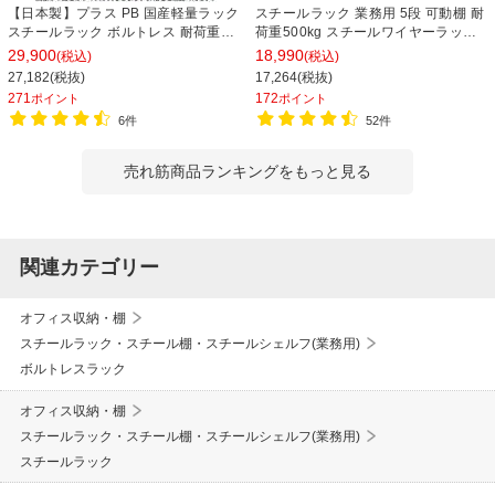
【日本製】プラス PB 国産軽量ラック
スチールラック 業務用 5段 可動棚 耐
スチールラック ボルトレス 耐荷重
荷重500kg スチールワイヤーラック
150kg/段 天地6段 幅1812×奥行462×
シェルゴ 幅1515×奥行460×高さ
29,900
18,990
(税込)
(税込)
高さ2100mm スチール棚 スチールシ
1740mm
27,182(税抜)
17,264(税抜)
ェルフ 収納棚 オープンラック 収納ラ
271
172
ポイント
ポイント
ック
6件
52件
売れ筋商品ランキングをもっと見る
関連カテゴリー
オフィス収納・棚
スチールラック・スチール棚・スチールシェルフ(業務用)
ボルトレスラック
オフィス収納・棚
スチールラック・スチール棚・スチールシェルフ(業務用)
スチールラック