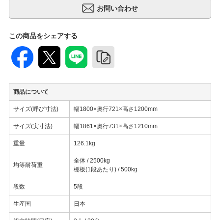
この商品をシェアする
商品について
サイズ(呼び寸法)
幅1800×奥行721×高さ1200mm
サイズ(実寸法)
幅1861×奥行731×高さ1210mm
重量
126.1kg
全体 / 2500kg
均等耐荷重
棚板(1段あたり) / 500kg
段数
5段
生産国
日本