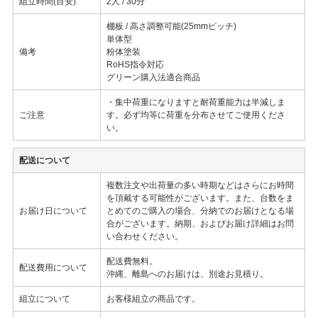
組立時間(目安)
2人 / 30分
棚板 / 高さ調整可能(25mmピッチ)
単体型
備考
粉体塗装
RoHS指令対応
グリーン購入法適合商品
・集中荷重になりますと耐荷重能力は半減しま
ご注意
す。必ず均等に荷重を分布させてご使用くださ
い。
配送について
複数注文や出荷量の多い時期などはさらにお時間
を頂戴する可能性がございます。また、台数をま
お届け日について
とめてのご購入の場合、分納でのお届けとなる場
合がございます。納期、およびお届け詳細はお問
い合わせください。
配送費無料。
配送費用について
沖縄、離島へのお届けは、別途お見積り。
組立について
お客様組立の商品です。