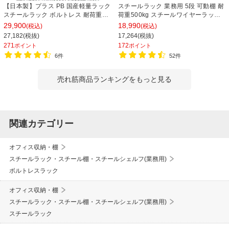
【日本製】プラス PB 国産軽量ラック
スチールラック 業務用 5段 可動棚 耐
スチールラック ボルトレス 耐荷重
荷重500kg スチールワイヤーラック
150kg/段 天地6段 幅1812×奥行462×
シェルゴ 幅1515×奥行460×高さ
29,900
18,990
(税込)
(税込)
高さ2100mm スチール棚 スチールシ
1740mm
27,182(税抜)
17,264(税抜)
ェルフ 収納棚 オープンラック 収納ラ
271
172
ポイント
ポイント
ック
6件
52件
売れ筋商品ランキングをもっと見る
関連カテゴリー
オフィス収納・棚
スチールラック・スチール棚・スチールシェルフ(業務用)
ボルトレスラック
オフィス収納・棚
スチールラック・スチール棚・スチールシェルフ(業務用)
スチールラック