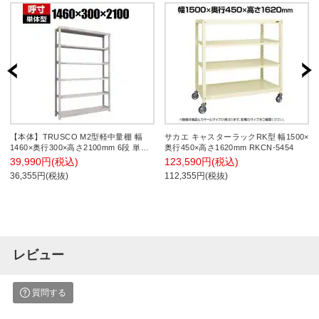
【本体】TRUSCO M2型軽中量棚 幅
サカエ キャスターラックRK型 幅1500×
1460×奥行300×高さ2100mm 6段 単体
奥行450×高さ1620mm RKCN-5454
ネオグレー 506-8631
39,990円(税込)
123,590円(税込)
36,355円(税抜)
112,355円(税抜)
レビュー
質問する