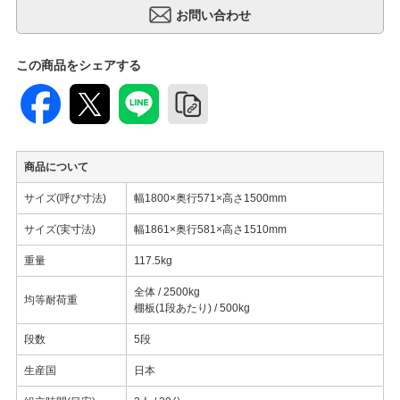
この商品をシェアする
商品について
サイズ(呼び寸法)
幅1800×奥行571×高さ1500mm
サイズ(実寸法)
幅1861×奥行581×高さ1510mm
重量
117.5kg
全体 / 2500kg
均等耐荷重
棚板(1段あたり) / 500kg
段数
5段
生産国
日本