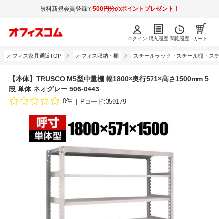
無料新規会員登録で
500円分のポイントプレゼント！
ログイン
購入履歴
閲覧履歴
カート
オフィス家具通販TOP
オフィス収納・棚
スチールラック・スチール棚・スチ
【本体】TRUSCO M5型中量棚 幅1800×奥行571×高さ1500mm 5
段 単体 ネオグレー 506-0443
0件
Pコード:359179