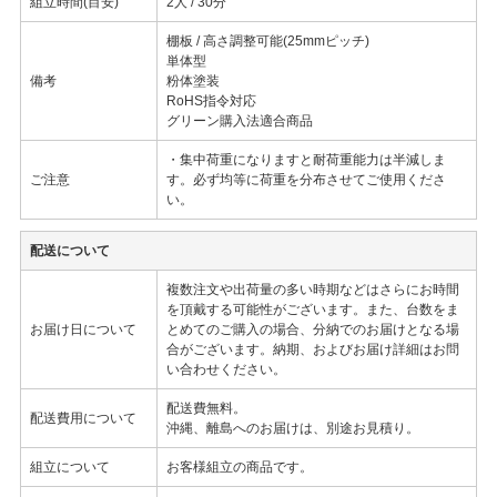
組立時間(目安)
2人 / 30分
棚板 / 高さ調整可能(25mmピッチ)
単体型
備考
粉体塗装
RoHS指令対応
グリーン購入法適合商品
・集中荷重になりますと耐荷重能力は半減しま
ご注意
す。必ず均等に荷重を分布させてご使用くださ
い。
配送について
複数注文や出荷量の多い時期などはさらにお時間
を頂戴する可能性がございます。また、台数をま
お届け日について
とめてのご購入の場合、分納でのお届けとなる場
合がございます。納期、およびお届け詳細はお問
い合わせください。
配送費無料。
配送費用について
沖縄、離島へのお届けは、別途お見積り。
組立について
お客様組立の商品です。