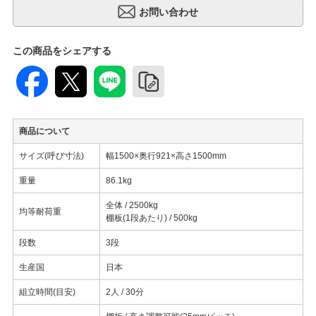
この商品をシェアする
商品について
サイズ(呼び寸法)
幅1500×奥行921×高さ1500mm
重量
86.1kg
全体 / 2500kg
均等耐荷重
棚板(1段あたり) / 500kg
段数
3段
生産国
日本
組立時間(目安)
2人 / 30分