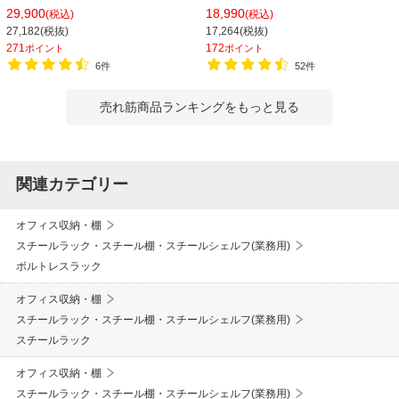
150kg/段 天地6段 幅1812×奥行462×
シェルゴ 幅1515×奥行460×高さ
29,900
18,990
(税込)
(税込)
高さ2100mm スチール棚 スチールシ
1740mm
27,182(税抜)
17,264(税抜)
ェルフ 収納棚 オープンラック 収納ラ
271
172
ポイント
ポイント
ック
6件
52件
売れ筋商品ランキングをもっと見る
関連カテゴリー
オフィス収納・棚
スチールラック・スチール棚・スチールシェルフ(業務用)
ボルトレスラック
オフィス収納・棚
スチールラック・スチール棚・スチールシェルフ(業務用)
スチールラック
オフィス収納・棚
スチールラック・スチール棚・スチールシェルフ(業務用)