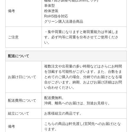
棚板 / 高さ調整可能(25mmピッチ)
単体型
備考
粉体塗装
RoHS指令対応
グリーン購入法適合商品
・集中荷重になりますと耐荷重能力は半減しま
ご注意
す。必ず均等に荷重を分布させてご使用くださ
い。
配送について
複数注文や出荷量の多い時期などはさらにお時間
を頂戴する可能性がございます。また、台数をま
お届け日について
とめてのご購入の場合、分納でのお届けとなる場
合がございます。納期、およびお届け詳細はお問
い合わせください。
配送費無料。
配送費用について
沖縄、離島へのお届けは、別途お見積り。
組立について
お客様組立の商品です。
こちらの商品は軒先渡し(玄関先へのお届け)とな
備考
ります。