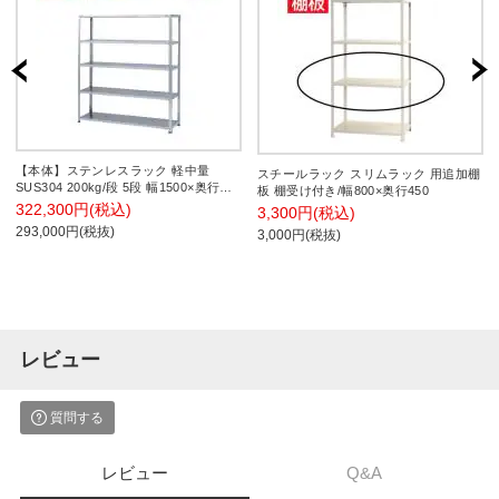
【本体】ステンレスラック 軽中量
スチールラック スリムラック 用追加棚
SUS304 200kg/段 5段 幅1500×奥行
板 棚受け付き/幅800×奥行450
450×高さ1800mm
322,300円(税込)
3,300円(税込)
293,000円(税抜)
3,000円(税抜)
レビュー
質問する
レビュー
Q&A