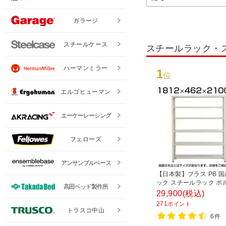
ガラージ
スチールケース
スチールラック・
ハーマンミラー
1
位
エルゴヒューマン
エーケーレーシング
フェローズ
アンサンブルベース
【日本製】プラス PB 
ック スチールラック ボ
高田ベッド製作所
耐荷重150kg/段 天地6段
29,900
(税込)
1812×奥行462×高さ21
271
ポイント
チール棚 スチールシェル
トラスコ中山
6件
棚 オープンラック 収納