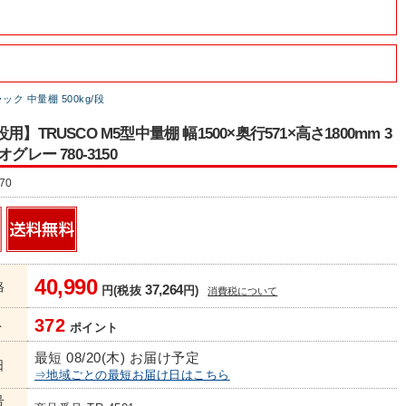
ク 中量棚 500kg/段
用】TRUSCO M5型中量棚 幅1500×奥行571×高さ1800mm 3
グレー 780-3150
70
40,990
格
37,264
円(税抜
円)
消費税について
372
ト
ポイント
最短 08/20(木) お届け予定
日
⇒地域ごとの最短お届け日はこちら
号