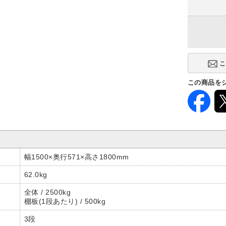
連結タイプ
単体型
(+4,990円)
この商品を
幅1500×奥行571×高さ1800mm
62.0kg
全体 / 2500kg
棚板(1段あたり) / 500kg
3段