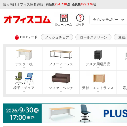
254,738
499,176
|
法人向けオフィス家具通販
商品数
点
会員数
社
HOTワード
メッシュチェア
ロールスクリーン
連結
デスク・机
フリーアドレス
デスク周辺用品
椅子・チェア
ソファ・ベンチ
受付・エントランス
応