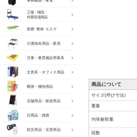
事務機器・家電
工場・物流・
作業現場用品
医療･整体･エステ
介護福祉用品・家具
児童・教育施設用家具
文房具・オフィス用品
商品について
郵便・梱包用品
サイズ(呼び寸法)
店舗用品・販促用品
重量
日用品・雑貨
均等耐荷重
防災用品・災害用品
段数