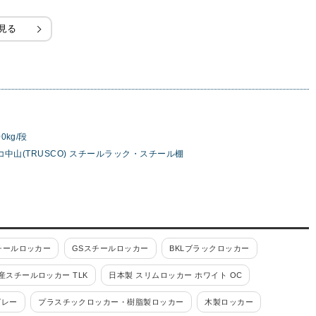
見る
0kg/段
コ中山(TRUSCO) スチールラック・スチール棚
チールロッカー
GSスチールロッカー
BKLブラックロッカー
産スチールロッカー TLK
日本製 スリムロッカー ホワイト OC
グレー
プラスチックロッカー・樹脂製ロッカー
木製ロッカー