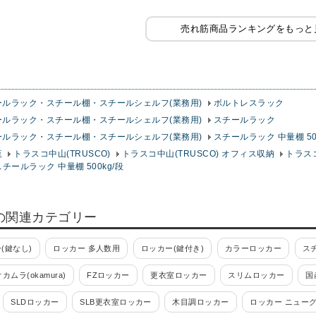
売れ筋商品ランキングをもっと
ールラック・スチール棚・スチールシェルフ(業務用)
ボルトレスラック
ールラック・スチール棚・スチールシェルフ(業務用)
スチールラック
ールラック・スチール棚・スチールシェルフ(業務用)
スチールラック 中量棚 50
覧
トラスコ中山(TRUSCO)
トラスコ中山(TRUSCO) オフィス収納
トラス
スチールラック 中量棚 500kg/段
の関連カテゴリー
(鍵なし)
ロッカー 多人数用
ロッカー(鍵付き)
カラーロッカー
ス
オカムラ(okamura)
FZロッカー
更衣室ロッカー
スリムロッカー
国
SLDロッカー
SLB更衣室ロッカー
木目調ロッカー
ロッカー ニュー