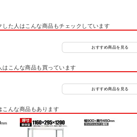
 ロッカー ホワイト OC
多人数用小物入れロッカー
学校用ロッカー・スクー
れ・スイッパー
ロッカー 1人用
ロッカー 2人用
ロッカー 3人用
ロッ
クした人はこんな商品もチェックしています
ー 12人用
ロッカー 多人数用
ロッカーホワイト系(白)
ロッカーオプシ
ッカー IC錠
ロッカー 南京錠
コインリターン錠
内筒交換錠
キャビ
おすすめ商品を見る
書類整理ケース
木製キャビネット・木製ラック・木製書庫
役員用家具
扉
木製シューズラック
樹脂棚付き 木製シューズラック
木製スリッパシューズラ
人はこんな商品も買っています
イプ スリム
シューズボックス 扉付きタイプ ゆったり
シューズボックス オ
シューズラック
スリッパラック
シューズボックス オープンタイプ 可動棚
おすすめ商品を見る
シューズボックス 8人用
シューズボックス 9人用
シューズボックス 10人用
はこんな商品もあります
30人用
シューズボックス 32人用
シューズボックス 40人用
スチールラ
スラック
ボルトレスラック
キャスター付きラック
木棚スチールラック 
～50kg/段
スチールラック 軽量棚 70kg/段
スチールラック 軽量棚 80kg/段