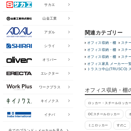
サカエ
山金工業
関連カテゴリー
アダル
オフィス収納・棚
スチ
シライ
オフィス収納・棚
スチ
オフィス収納・棚
スチ
オリバー
オフィス家具 メーカー一
トラスコ中山(TRUSCO) 
エレクター
ワークプラス
オフィス収納・棚
キイノクス
ロッカー・スチールロッカー
OCスチールロッカー
イナバ
ミニロッカー
すのこ
全てのブランド・メーカーを見る