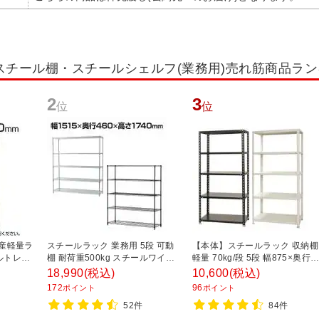
スチール棚・スチールシェルフ(業務用)売れ筋商品ラ
2
3
位
位
国産軽量ラ
スチールラック 業務用 5段 可動
【本体】スチールラック 収納棚
ルトレス
棚 耐荷重500kg スチールワイヤ
軽量 70kg/段 5段 幅875×奥行
 幅
ーラック シェルゴ 幅1515×奥行
450×高さ1800mm 【ホワイト
18,990
(税込)
10,600
(税込)
00mm ス
460×高さ1740mm
ブラック】
172
96
ポイント
ポイント
フ 収納
52件
84件
ラック