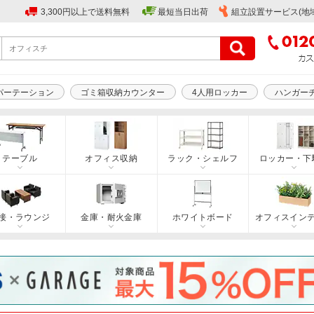
3,300円以上で送料無料
最短当日出荷
組立設置サービス(地
パーテーション
ゴミ箱収納カウンター
4人用ロッカー
ハンガー
テーブル
オフィス収納
ラック・シェルフ
ロッカー・下
接・ラウンジ
金庫・耐火金庫
ホワイトボード
オフィスイン