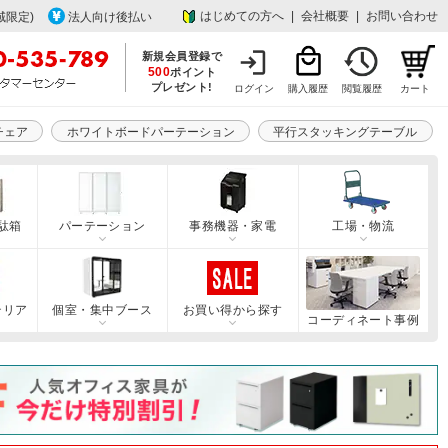
はじめての方へ
|
会社概要
|
お問い合わせ
域限定)
法人向け後払い
新規会員登録で
500
ポイント
プレゼント!
ログイン
購入履歴
閲覧履歴
カート
チェア
ホワイトボードパーテーション
平行スタッキングテーブル
駄箱
パーテーション
事務機器・家電
工場・物流
テリア
個室・集中ブース
お買い得から探す
コーディネート事例