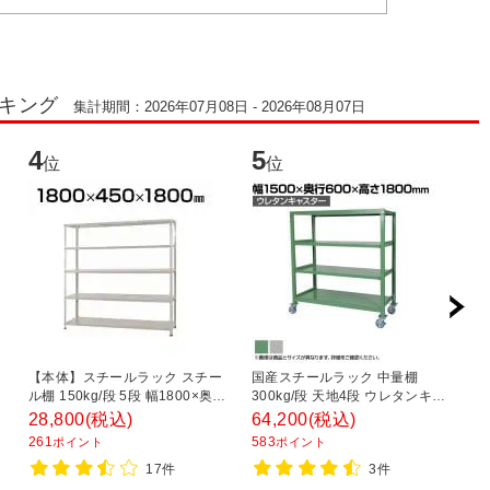
ンキング
集計期間：2026年07月08日 - 2026年08月07日
4
5
6
位
位
【本体】スチールラック スチー
国産スチールラック 中量棚
ス
ル棚 150kg/段 5段 幅1800×奥行
300kg/段 天地4段 ウレタンキャ
ッ
・
450×高さ1800mm
スター付き 収納棚 スチール棚 幅
平
28,800
(税込)
64,200
(税込)
2
1500×奥行600×高さ1800mm キ
1
261
583
1
ポイント
ポイント
ャスター直径150×高さ200mm
17件
3件