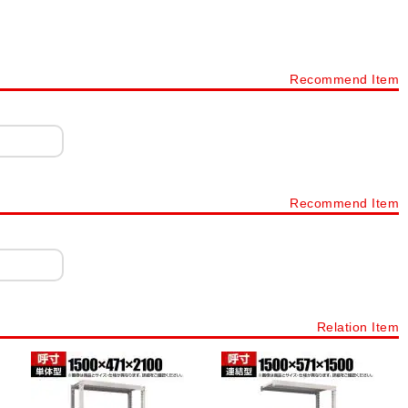
ルロッカー
パーソナルロッカー・フリーアドレスロッカー
カー 4人用
ロッカー 6人用
ロッカー 8人用
ロッカー 9人用
Recommend Item
ョン
ロッカー シリンダー錠
ロッカー ダイヤル錠
ネット・書庫
スチールキャビネット・スチール書庫
タイプから探す
下駄箱・シューズボックス・シューズロッカー・靴箱
ック
樹脂棚付き 木製スリッパシューズラック
Recommend Item
ープンタイプ
シューズボックス 扉・窓付きタイプ
下駄箱 オープンタイプ
プラスチックロッカー
シューズボックス 12人用～20人用
Relation Item
ック・スチール棚・スチールシェルフ(業務用)
スチールラック
シェルゴ
スチールワイヤーラック シェルゴ
スチールラック 軽量棚 100kg/段
スチールラック 軽量棚 120kg/段