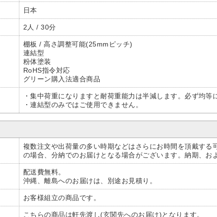
日本
2人 / 30分
棚板 / 高さ調整可能(25mmピッチ)
連結型
粉体塗装
RoHS指令対応
グリーン購入法適合商品
・集中荷重になりますと耐荷重能力は半減します。必ず均等
・連結型のみではご使用できません。
複数注文や出荷量の多い時期などはさらにお時間を頂戴する
の場合、分納でのお届けとなる場合がございます。納期、お
配送費無料。
沖縄、離島へのお届けは、別途お見積り。
お客様組立の商品です。
こちらの商品は軒先渡し(玄関先へのお届け)となります。