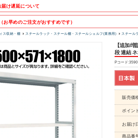
お届け遅延について
（お早めのご注文がおすすめです）
ィス収納・棚
スチールラック・スチール棚・スチールシェルフ(業務用)
スチールラッ
【追加/増設
段 連結 ネオ
Pコード:3590
販売価
ポイン
お届け
商品番