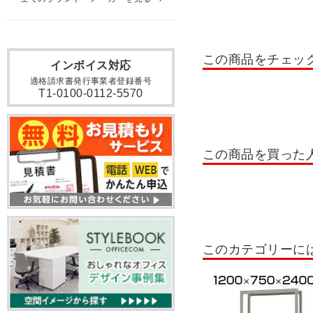
貴重品ロッカー
日本製
掃除用具入れ・掃除道具入
この商品をチェッ
インボイス対応
ロッカー 10人用
ロッカ
適格請求書発行事業者登録番号
T1-0100-0112-5570
ロッカー テンキー錠
ロ
書類整理棚・小物整理棚・
OCシューズロッカー
この商品を買った
シューズボックス 扉付きタ
木製シューズボックス
シューズボックス 6人用
このカテゴリーに
シューズボックス 24人用～
屋外用ラック
ステンレ
スチールラック 収納棚 30kg