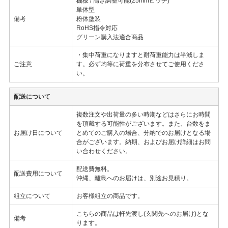
棚板 / 高さ調整可能(25mmピッチ)
単体型
備考
粉体塗装
RoHS指令対応
グリーン購入法適合商品
・集中荷重になりますと耐荷重能力は半減しま
ご注意
す。必ず均等に荷重を分布させてご使用くださ
い。
配送について
複数注文や出荷量の多い時期などはさらにお時間
を頂戴する可能性がございます。また、台数をま
お届け日について
とめてのご購入の場合、分納でのお届けとなる場
合がございます。納期、およびお届け詳細はお問
い合わせください。
配送費無料。
配送費用について
沖縄、離島へのお届けは、別途お見積り。
組立について
お客様組立の商品です。
こちらの商品は軒先渡し(玄関先へのお届け)とな
備考
ります。