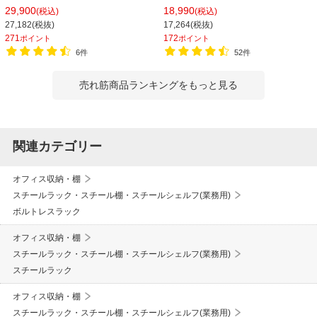
150kg/段 天地6段 幅1812×奥行462×
シェルゴ 幅1515×奥行460×高さ
29,900
18,990
(税込)
(税込)
高さ2100mm スチール棚 スチールシ
1740mm
27,182(税抜)
17,264(税抜)
ェルフ 収納棚 オープンラック 収納ラ
271
172
ポイント
ポイント
ック
6件
52件
売れ筋商品ランキングをもっと見る
関連カテゴリー
オフィス収納・棚
スチールラック・スチール棚・スチールシェルフ(業務用)
ボルトレスラック
オフィス収納・棚
スチールラック・スチール棚・スチールシェルフ(業務用)
スチールラック
オフィス収納・棚
スチールラック・スチール棚・スチールシェルフ(業務用)