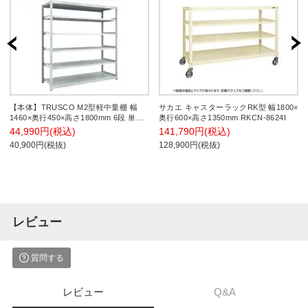
【本体】TRUSCO M2型軽中量棚 幅
サカエ キャスターラックRK型 幅1800×
1460×奥行450×高さ1800mm 6段 単体
奥行600×高さ1350mm RKCN-8624I
ネオグレー 780-1271
44,990円(税込)
141,790円(税込)
40,900円(税抜)
128,900円(税抜)
レビュー
質問する
レビュー
Q&A