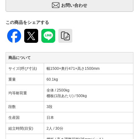
この商品をシェアする
商品について
サイズ(呼び寸法)
幅1500×奥行471×高さ1500mm
重量
60.1kg
全体 / 2500kg
均等耐荷重
棚板(1段あたり) / 500kg
段数
3段
生産国
日本
組立時間(目安)
2人 / 30分