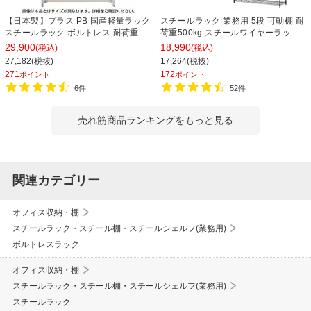
【日本製】プラス PB 国産軽量ラック
スチールラック 業務用 5段 可動棚 耐
スチールラック ボルトレス 耐荷重
荷重500kg スチールワイヤーラック
150kg/段 天地6段 幅1812×奥行462×
シェルゴ 幅1515×奥行460×高さ
29,900
18,990
(税込)
(税込)
高さ2100mm スチール棚 スチールシ
1740mm
27,182(税抜)
17,264(税抜)
ェルフ 収納棚 オープンラック 収納ラ
271
172
ポイント
ポイント
ック
6件
52件
売れ筋商品ランキングをもっと見る
関連カテゴリー
オフィス収納・棚
スチールラック・スチール棚・スチールシェルフ(業務用)
ボルトレスラック
オフィス収納・棚
スチールラック・スチール棚・スチールシェルフ(業務用)
スチールラック