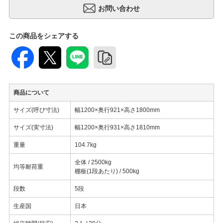
この商品をシェアする
商品について
サイズ(呼び寸法)
幅1200×奥行921×高さ1800mm
サイズ(実寸法)
幅1200×奥行931×高さ1810mm
重量
104.7kg
全体 / 2500kg
均等耐荷重
棚板(1段あたり) / 500kg
段数
5段
生産国
日本