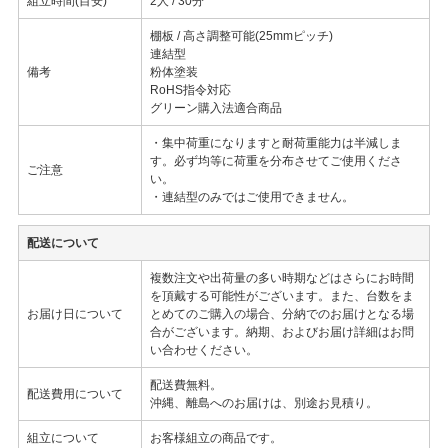
組立時間(目安)
2人 / 30分
棚板 / 高さ調整可能(25mmピッチ)
連結型
備考
粉体塗装
RoHS指令対応
グリーン購入法適合商品
・集中荷重になりますと耐荷重能力は半減しま
す。必ず均等に荷重を分布させてご使用くださ
ご注意
い。
・連結型のみではご使用できません。
配送について
複数注文や出荷量の多い時期などはさらにお時間
を頂戴する可能性がございます。また、台数をま
お届け日について
とめてのご購入の場合、分納でのお届けとなる場
合がございます。納期、およびお届け詳細はお問
い合わせください。
配送費無料。
配送費用について
沖縄、離島へのお届けは、別途お見積り。
組立について
お客様組立の商品です。