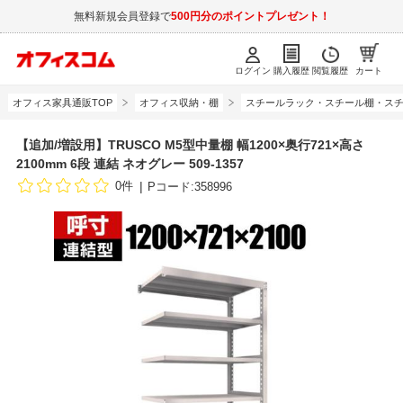
無料新規会員登録で
500円分のポイントプレゼント！
ログイン
購入履歴
閲覧履歴
カート
オフィス家具通販TOP
オフィス収納・棚
スチールラック・スチール棚・スチ
【追加/増設用】TRUSCO M5型中量棚 幅1200×奥行721×高さ
2100mm 6段 連結 ネオグレー 509-1357
0件
Pコード:358996