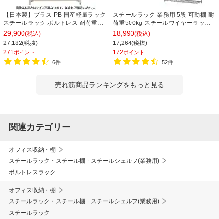
【日本製】プラス PB 国産軽量ラック
スチールラック 業務用 5段 可動棚 耐
スチールラック ボルトレス 耐荷重
荷重500kg スチールワイヤーラック
150kg/段 天地6段 幅1812×奥行462×
シェルゴ 幅1515×奥行460×高さ
29,900
18,990
(税込)
(税込)
高さ2100mm スチール棚 スチールシ
1740mm
27,182(税抜)
17,264(税抜)
ェルフ 収納棚 オープンラック 収納ラ
271
172
ポイント
ポイント
ック
6件
52件
売れ筋商品ランキングをもっと見る
関連カテゴリー
オフィス収納・棚
スチールラック・スチール棚・スチールシェルフ(業務用)
ボルトレスラック
オフィス収納・棚
スチールラック・スチール棚・スチールシェルフ(業務用)
スチールラック