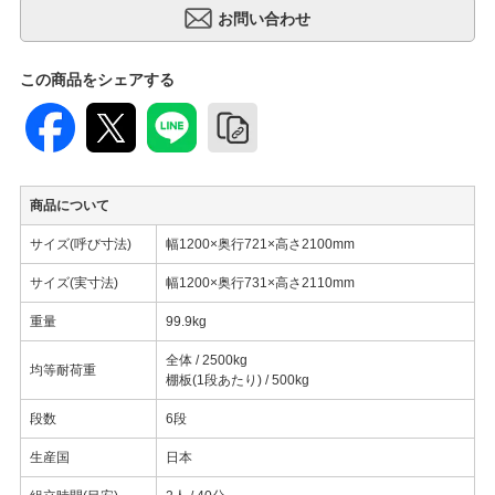
この商品をシェアする
商品について
サイズ(呼び寸法)
幅1200×奥行721×高さ2100mm
サイズ(実寸法)
幅1200×奥行731×高さ2110mm
重量
99.9kg
全体 / 2500kg
均等耐荷重
棚板(1段あたり) / 500kg
段数
6段
生産国
日本