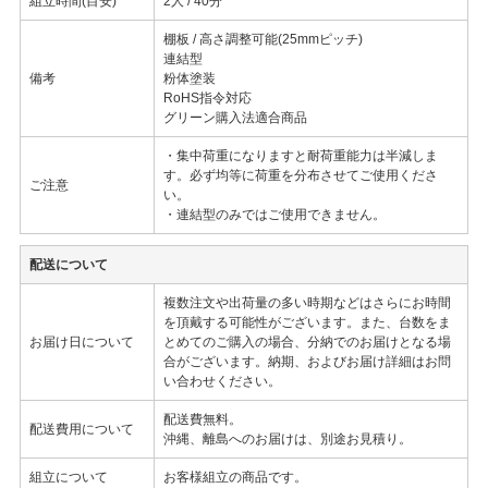
組立時間(目安)
2人 / 40分
棚板 / 高さ調整可能(25mmピッチ)
連結型
備考
粉体塗装
RoHS指令対応
グリーン購入法適合商品
・集中荷重になりますと耐荷重能力は半減しま
す。必ず均等に荷重を分布させてご使用くださ
ご注意
い。
・連結型のみではご使用できません。
配送について
複数注文や出荷量の多い時期などはさらにお時間
を頂戴する可能性がございます。また、台数をま
お届け日について
とめてのご購入の場合、分納でのお届けとなる場
合がございます。納期、およびお届け詳細はお問
い合わせください。
配送費無料。
配送費用について
沖縄、離島へのお届けは、別途お見積り。
組立について
お客様組立の商品です。