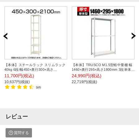
【本体】スチールラック スリムラック
【本体】TRUSCO M1.5型軽中量棚 幅
40kg 6段/幅450×奥行300×高さ
1460×奥行295×高さ1800mm 3段単体
2100mm/KT-NSTR-724
ネオグレー 780-0495
11,700円(税込)
24,990円(税込)
10,637円(税抜)
22,719円(税抜)
9件
レビュー
質問する