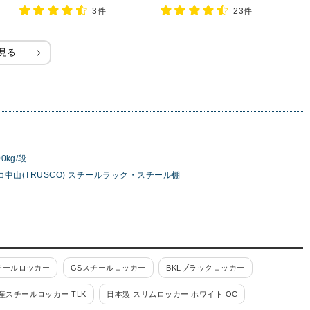
ャスター直径150×高さ200mm
3件
23件
見る
0kg/段
コ中山(TRUSCO) スチールラック・スチール棚
チールロッカー
GSスチールロッカー
BKLブラックロッカー
産スチールロッカー TLK
日本製 スリムロッカー ホワイト OC