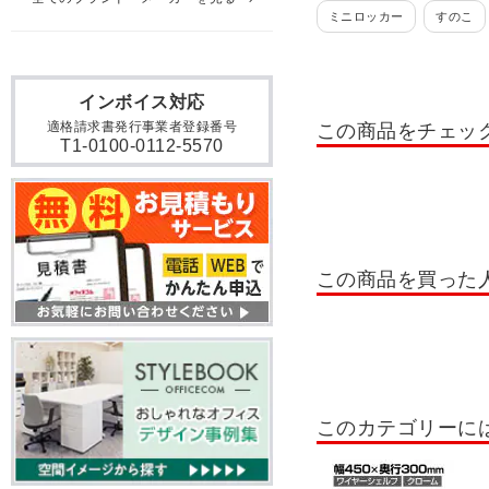
ミニロッカー
すのこ
貴重品ロッカー
日本製
インボイス対応
掃除用具入れ・掃除道具入
適格請求書発行事業者登録番号
この商品をチェッ
ロッカー 10人用
ロッカ
T1-0100-0112-5570
ロッカー テンキー錠
ロ
書類整理棚・小物整理棚・
OCシューズロッカー
この商品を買った
シューズボックス 扉付きタ
木製シューズボックス
シューズボックス 6人用
このカテゴリーに
シューズボックス 24人用～
屋外用ラック
ステンレ