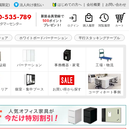
はじめての方へ
|
会社概要
|
お問い合わせ
域限定)
法人向け後払い
新規会員登録で
500
ポイント
プレゼント!
ログイン
購入履歴
閲覧履歴
カート
チェア
ホワイトボードパーテーション
平行スタッキングテーブル
駄箱
パーテーション
事務機器・家電
工場・物流
テリア
個室・集中ブース
お買い得から探す
コーディネート事例