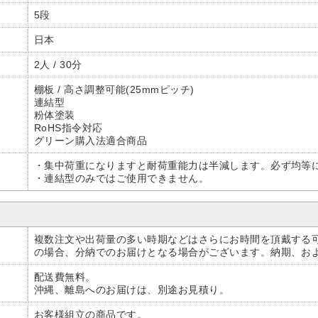
5段
日本
2人 / 30分
棚板 / 高さ調整可能(25mmピッチ)
連結型
粉体塗装
RoHS指令対応
グリーン購入法適合商品
・集中荷重になりますと耐荷重能力は半減します。必ず均等
・連結型のみではご使用できません。
複数注文や出荷量の多い時期などはさらにお時間を頂戴する
の場合、分納でのお届けとなる場合がございます。納期、お
配送費無料。
沖縄、離島へのお届けは、別途お見積り。
お客様組立の商品です。