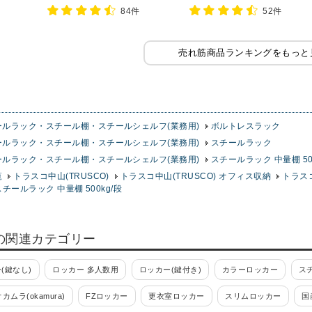
フ 収納
84件
52件
ラック
売れ筋商品ランキングをもっと
ールラック・スチール棚・スチールシェルフ(業務用)
ボルトレスラック
ールラック・スチール棚・スチールシェルフ(業務用)
スチールラック
ールラック・スチール棚・スチールシェルフ(業務用)
スチールラック 中量棚 50
覧
トラスコ中山(TRUSCO)
トラスコ中山(TRUSCO) オフィス収納
トラス
スチールラック 中量棚 500kg/段
の関連カテゴリー
(鍵なし)
ロッカー 多人数用
ロッカー(鍵付き)
カラーロッカー
ス
オカムラ(okamura)
FZロッカー
更衣室ロッカー
スリムロッカー
国