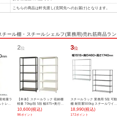
こちらの商品は軒先渡し(玄関先へのお届け)となります。
スチール棚・スチールシェルフ(業務用)売れ筋商品ラ
2
3
位
位
国産軽量ラ
【本体】スチールラック 収納棚
スチールラック 業務用 5段 可
ルトレス
軽量 70kg/段 5段 幅875×奥行
棚 耐荷重500kg スチールワイ
 幅
450×高さ1800mm 【ホワイト・
ーラック シェルゴ 幅1515×奥
10,600
(税込)
18,990
(税込)
00mm ス
ブラック】
460×高さ1740mm
96
172
ポイント
ポイント