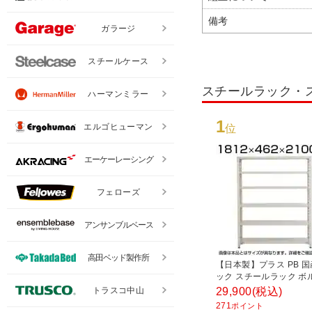
備考
ガラージ
スチールケース
スチールラック・
ハーマンミラー
1
エルゴヒューマン
位
エーケーレーシング
フェローズ
アンサンブルベース
高田ベッド製作所
【日本製】プラス PB 
ック スチールラック ボ
耐荷重150kg/段 天地6段
トラスコ中山
29,900
(税込)
1812×奥行462×高さ21
271
ポイント