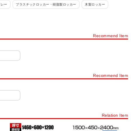
グレー
プラスチックロッカー・樹脂製ロッカー
木製ロッカー
ルロッカー
パーソナルロッカー・フリーアドレスロッカー
カー 4人用
ロッカー 6人用
ロッカー 8人用
ロッカー 9人用
Recommend Item
ョン
ロッカー シリンダー錠
ロッカー ダイヤル錠
ネット・書庫
スチールキャビネット・スチール書庫
タイプから探す
下駄箱・シューズボックス・シューズロッカー・靴箱
ック
樹脂棚付き 木製スリッパシューズラック
Recommend Item
ープンタイプ
シューズボックス 扉・窓付きタイプ
下駄箱 オープンタイプ
プラスチックロッカー
シューズボックス 12人用～20人用
Relation Item
ック・スチール棚・スチールシェルフ(業務用)
スチールラック
シェルゴ
スチールワイヤーラック シェルゴ