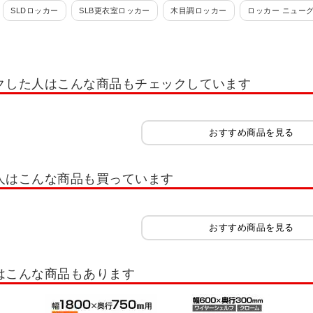
SLDロッカー
SLB更衣室ロッカー
木目調ロッカー
ロッカー ニュー
 ロッカー ホワイト OC
多人数用小物入れロッカー
学校用ロッカー・スクー
れ・スイッパー
ロッカー 1人用
ロッカー 2人用
ロッカー 3人用
ロッ
クした人はこんな商品もチェックしています
ー 12人用
ロッカー 多人数用
ロッカーホワイト系(白)
ロッカーオプシ
ッカー IC錠
ロッカー 南京錠
コインリターン錠
内筒交換錠
キャビ
おすすめ商品を見る
書類整理ケース
木製キャビネット・木製ラック・木製書庫
役員用家具
扉
木製シューズラック
樹脂棚付き 木製シューズラック
木製スリッパシューズラ
人はこんな商品も買っています
イプ スリム
シューズボックス 扉付きタイプ ゆったり
シューズボックス オ
シューズラック
スリッパラック
シューズボックス オープンタイプ 可動棚
おすすめ商品を見る
シューズボックス 8人用
シューズボックス 9人用
シューズボックス 10人用
はこんな商品もあります
30人用
シューズボックス 32人用
シューズボックス 40人用
スチールラ
スラック
ボルトレスラック
キャスター付きラック
木棚スチールラック 