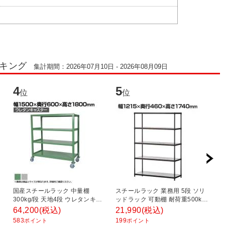
ンキング
集計期間：2026年07月10日 - 2026年08月09日
4
5
6
位
位
動
国産スチールラック 中量棚
スチールラック 業務用 5段 ソリ
【
ヤ
300kg/段 天地4段 ウレタンキャ
ッドラック 可動棚 耐荷重500kg
ル
行
スター付き 収納棚 スチール棚 幅
平面棚 フラット シェルゴ 幅
4
64,200
(税込)
21,990
(税込)
2
1500×奥行600×高さ1800mm キ
1215×奥行460×高さ1740mm
583
199
2
ポイント
ポイント