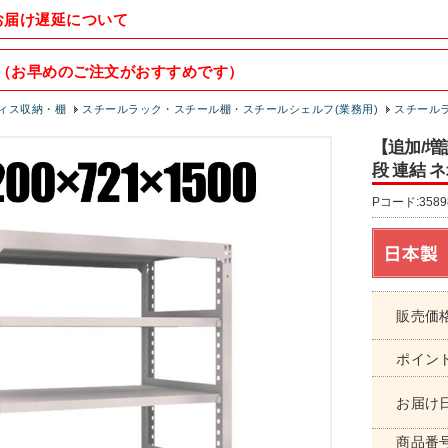
お届け遅延について
（お早めのご注文がおすすめです）
ィス収納・棚
スチールラック・スチール棚・スチールシェルフ(業務用)
スチールラッ
【追加/増設
段 連結 ネオ
Pコード:3589
販売価
ポイン
お届け
商品番