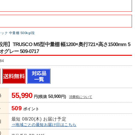
ク 中量棚 500kg/段
用】TRUSCO M5型中量棚 幅1200×奥行721×高さ1500mm 5
グレー 509-0717
84
55,990
格
50,900
円(税抜
円)
消費税について
509
ト
ポイント
最短 08/20(木) お届け予定
日
⇒地域ごとの最短お届け日はこちら
号