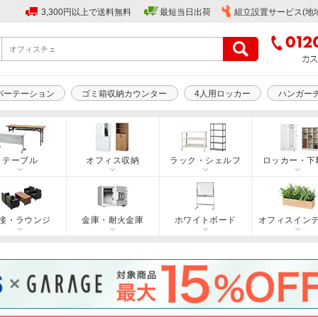
3,300円以上で送料無料
最短当日出荷
組立設置サービス(地
パーテーション
ゴミ箱収納カウンター
4人用ロッカー
ハンガー
テーブル
オフィス収納
ラック・シェルフ
ロッカー・下
接・ラウンジ
金庫・耐火金庫
ホワイトボード
オフィスイン