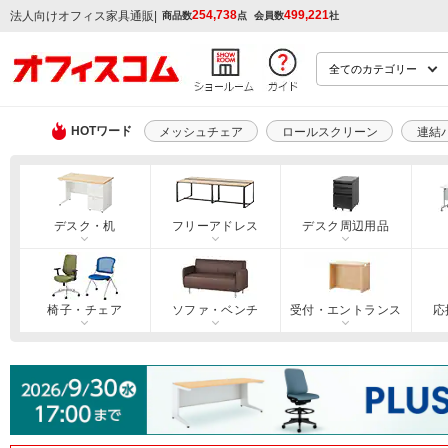
254,738
499,221
|
法人向けオフィス家具通販
商品数
点
会員数
社
HOTワード
メッシュチェア
ロールスクリーン
連結
デスク・机
フリーアドレス
デスク周辺用品
椅子・チェア
ソファ・ベンチ
受付・エントランス
応