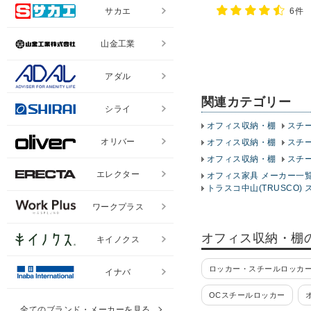
チール棚 スチールシェル
サカエ
6件
棚 オープンラック 収納
山金工業
アダル
関連カテゴリー
シライ
オフィス収納・棚
スチ
オリバー
オフィス収納・棚
スチ
オフィス収納・棚
スチ
エレクター
オフィス家具 メーカー一
トラスコ中山(TRUSCO) 
ワークプラス
オフィス収納・棚
キイノクス
ロッカー・スチールロッカー
イナバ
OCスチールロッカー
全てのブランド・メーカーを見る