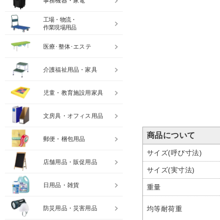
事務機器・家電
工場・物流・
作業現場用品
医療･整体･エステ
介護福祉用品・家具
児童・教育施設用家具
文房具・オフィス用品
商品について
郵便・梱包用品
サイズ(呼び寸法)
店舗用品・販促用品
サイズ(実寸法)
日用品・雑貨
重量
防災用品・災害用品
均等耐荷重