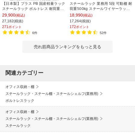
【日本製】プラス PB 国産軽量ラック
スチールラック 業務用 5段 可動棚 耐
スチールラック ボルトレス 耐荷重
荷重500kg スチールワイヤーラック
150kg/段 天地6段 幅1812×奥行462×
シェルゴ 幅1515×奥行460×高さ
29,900
18,990
(税込)
(税込)
高さ2100mm スチール棚 スチールシ
1740mm
27,182(税抜)
17,264(税抜)
ェルフ 収納棚 オープンラック 収納ラ
271
172
ポイント
ポイント
ック
6件
52件
売れ筋商品ランキングをもっと見る
関連カテゴリー
オフィス収納・棚
スチールラック・スチール棚・スチールシェルフ(業務用)
ボルトレスラック
オフィス収納・棚
スチールラック・スチール棚・スチールシェルフ(業務用)
スチールラック