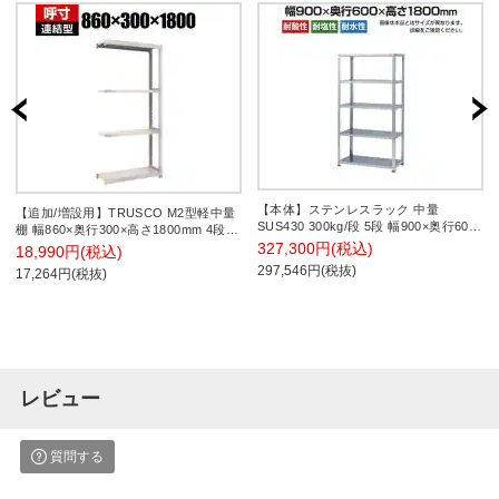
【本体】ステンレスラック 中量
【追加/増設用】TRUSCO M2型軽中量
SUS430 300kg/段 5段 幅900×奥行600×
棚 幅860×奥行300×高さ1800mm 4段
高さ1800mm
連結 ネオグレー 508-5624
327,300円(税込)
18,990円(税込)
297,546円(税抜)
17,264円(税抜)
レビュー
質問する