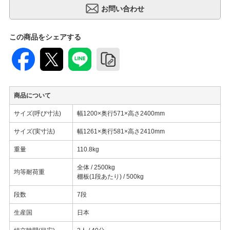
この商品をシェアする
商品について
サイズ(呼び寸法)
幅1200×奥行571×高さ2400mm
サイズ(実寸法)
幅1261×奥行581×高さ2410mm
重量
110.8kg
全体 / 2500kg
均等耐荷重
棚板(1段あたり) / 500kg
段数
7段
生産国
日本