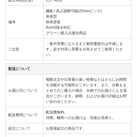
組立時間(目安)
2人 / 40分
棚板 / 高さ調整可能(25mmピッチ)
単体型
備考
粉体塗装
RoHS指令対応
グリーン購入法適合商品
・集中荷重になりますと耐荷重能力は半減しま
ご注意
す。必ず均等に荷重を分布させてご使用くださ
い。
配送について
複数注文や出荷量の多い時期などはさらにお時間
を頂戴する可能性がございます。また、台数をま
お届け日について
とめてのご購入の場合、分納でのお届けとなる場
合がございます。納期、およびお届け詳細はお問
い合わせください。
配送費無料。
配送費用について
沖縄、離島へのお届けは、別途お見積り。
組立について
お客様組立の商品です。