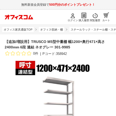
無料新規会員登録で
500円分のポイントプレゼント！
ログイン
購入履歴
閲覧履歴
カート
オフィス家具通販TOP
オフィス収納・棚
スチールラック・スチール棚・スチ
【追加/増設用】TRUSCO M5型中量棚 幅1200×奥行471×高さ
2400mm 6段 連結 ネオグレー 301-9985
0件
Pコード:358942