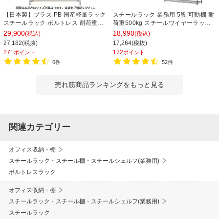
【日本製】プラス PB 国産軽量ラック
スチールラック 業務用 5段 可動棚 耐
スチールラック ボルトレス 耐荷重
荷重500kg スチールワイヤーラック
150kg/段 天地6段 幅1812×奥行462×
シェルゴ 幅1515×奥行460×高さ
29,900
18,990
(税込)
(税込)
高さ2100mm スチール棚 スチールシ
1740mm
27,182(税抜)
17,264(税抜)
ェルフ 収納棚 オープンラック 収納ラ
271
172
ポイント
ポイント
ック
6件
52件
売れ筋商品ランキングをもっと見る
関連カテゴリー
オフィス収納・棚
スチールラック・スチール棚・スチールシェルフ(業務用)
ボルトレスラック
オフィス収納・棚
スチールラック・スチール棚・スチールシェルフ(業務用)
スチールラック