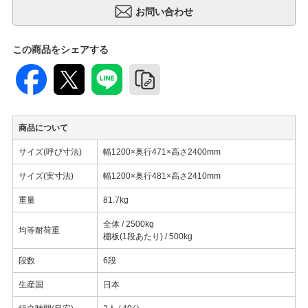
この商品をシェアする
商品について
サイズ(呼び寸法)
幅1200×奥行471×高さ2400mm
サイズ(実寸法)
幅1200×奥行481×高さ2410mm
重量
81.7kg
全体 / 2500kg
均等耐荷重
棚板(1段あたり) / 500kg
段数
6段
生産国
日本