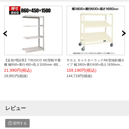
【追加/増設用】TRUSCO M2型軽中量
サカエ キャスターラックRK型傾斜棚タ
棚 幅860×奥行450×高さ1500mm 4段
イプ 幅1800×奥行600×高さ1650mm
連結 ネオグレー 508-5233
RKCN-8653SNU
21,990円(税込)
159,190円(税込)
19,991円(税抜)
144,719円(税抜)
レビュー
質問する