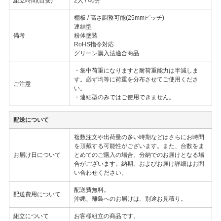
組立時間(目安)
2人 / 40分
棚板 / 高さ調整可能(25mmピッチ)
連結型
備考
粉体塗装
RoHS指令対応
グリーン購入法適合商品
・集中荷重になりますと耐荷重能力は半減しま
す。必ず均等に荷重を分布させてご使用くださ
ご注意
い。
・連結型のみではご使用できません。
配送について
複数注文や出荷量の多い時期などはさらにお時間
を頂戴する可能性がございます。また、台数をま
お届け日について
とめてのご購入の場合、分納でのお届けとなる場
合がございます。納期、およびお届け詳細はお問
い合わせください。
配送費無料。
配送費用について
沖縄、離島へのお届けは、別途お見積り。
組立について
お客様組立の商品です。