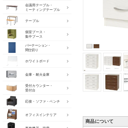
会議用テーブル・
ミーティングテーブル
テーブル
個室ブース・
集中ブース
パーテーション・
間仕切り
ホワイトボード
金庫・耐火金庫
受付カウンター・
受付台
応接・ソファ・ベンチ
オフィスインテリア
商品について