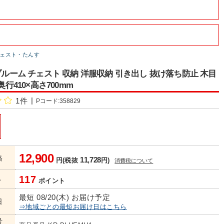
ェスト・たんす
 ブルーム チェスト 収納 洋服収納 引き出し 抜け落ち防止 木目
×奥行410×高さ700mm
1件
Pコード:358829
12,900
格
11,728
円(税抜
円)
消費税について
117
ト
ポイント
最短 08/20(木) お届け予定
日
⇒地域ごとの最短お届け日はこちら
号