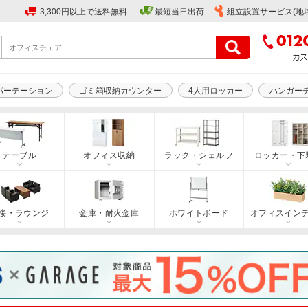
3,300円以上で送料無料
最短当日出荷
組立設置サービス(地
パーテーション
ゴミ箱収納カウンター
4人用ロッカー
ハンガー
テーブル
オフィス収納
ラック・シェルフ
ロッカー・下
接・ラウンジ
金庫・耐火金庫
ホワイトボード
オフィスイン