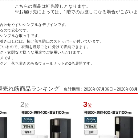
こちらの商品は軒先渡しとなります。
※お届け先によっては、1階でのお渡しになる場合がございま
に合わせやすいシンプルなデザインです。
いるので安心です。
いシンプルな取っ手です。
な引き出しには、抜け落ち防止のストッパーが付いています。
けているので、衣類を種類ごとに分けて収納できます。
ング・玄関など様々な用途でご使用いただけます。
スメです。
ークと、落ち着きのあるウォールナットの2色展開です。
庫売れ筋商品ランキング
集計期間：2026年07月06日 - 2026年08月
2
3
位
位