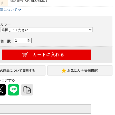
商品番号:KR-BLUEMU1
ド
配送について
カラー
個 数
お気に入り(会員機能)
シェアする