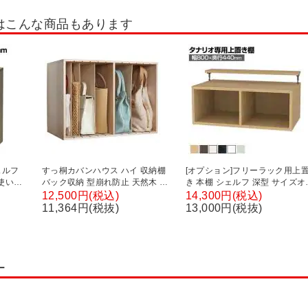
棚・書棚・コミックラック
ファントーニ ストレージ
ストレージ KK2
役
はこんな商品もあります
ネット
ガラス戸書庫・ガラス扉キャビネット
片開き書庫・片開きキャビネッ
ロッカー
組み合わせ書庫(セット書庫)
その他扉タイプ書庫
ェルフ
すっ桐カバンハウス ハイ 収納棚
[オプション]フリーラック用上
使い方
バック収納 型崩れ防止 天然木 整
き 本棚 シェルフ 深型 サイズオ
木目 幅
理収納アドバイザー監修 幅595×
ダー タナリオ 幅800×奥行440×
12,500円(税込)
14,300円(税込)
m
奥行365×高さ435mm
高さ365～585mm 白井産業 国
11,364円(税抜)
13,000円(税抜)
ー