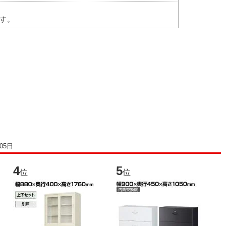
す。
05日
4
5
6
位
位