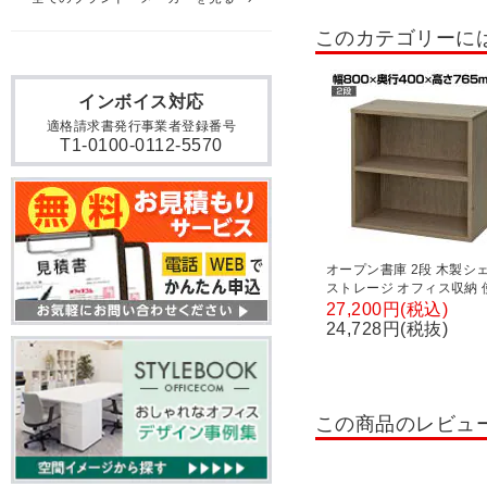
木製フィットラック
本
このカテゴリーに
両開き書庫・両開きキャビ
パーソナルロッカー・個人
インボイス対応
適格請求書発行事業者登録番号
T1-0100-0112-5570
オープン書庫 2段 木製シ
ストレージ オフィス収納 
自由 シンプル おしゃれな
27,200円(税込)
800×奥行400×高さ765m
24,728円(税抜)
この商品のレビュ