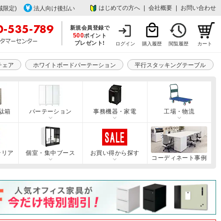
はじめての方へ
|
会社概要
|
お問い合わせ
域限定)
法人向け後払い
新規会員登録で
500
ポイント
プレゼント!
ログイン
購入履歴
閲覧履歴
カート
チェア
ホワイトボードパーテーション
平行スタッキングテーブル
駄箱
パーテーション
事務機器・家電
工場・物流
テリア
個室・集中ブース
お買い得から探す
コーディネート事例