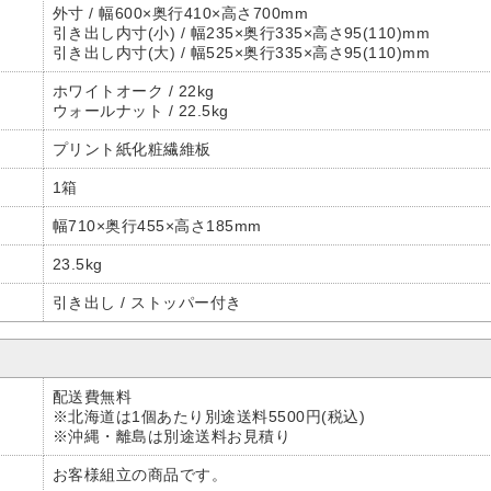
外寸 / 幅600×奥行410×高さ700mm
引き出し内寸(小) / 幅235×奥行335×高さ95(110)mm
引き出し内寸(大) / 幅525×奥行335×高さ95(110)mm
ホワイトオーク / 22kg
ウォールナット / 22.5kg
プリント紙化粧繊維板
1箱
幅710×奥行455×高さ185mm
23.5kg
引き出し / ストッパー付き
配送費無料
※北海道は1個あたり別途送料5500円(税込)
※沖縄・離島は別途送料お見積り
お客様組立の商品です。