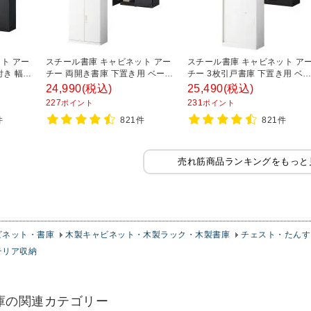
ト アー
スチール書庫 キャビネット アー
スチール書庫 キャビネット ア
付き 幅
チー 両開き書庫 下置き用 ベース
チー 3枚引戸書庫 下置き用 ベ
0mm
付き 幅800×奥行400×高さ
ス付き 幅800×奥行400×高さ
24,990
(税込)
25,490
(税込)
1100mm
1100mm
227
231
ポイント
ポイント
件
821件
821件
売れ筋商品ランキングをもっと
ビネット・書庫
木製キャビネット・木製ラック・木製書庫
チェスト・たんす
テリア収納
庫の関連カテゴリー