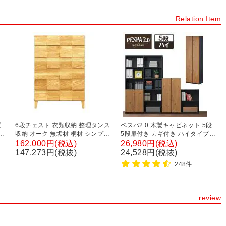
員用家具
扉タイプから探す
オープン書庫・オープンキャビネット
Relation Item
ト
引き戸書庫・引き戸キャビネット
ラテラル書庫・引き出し書庫
置
6段チェスト 衣類収納 整理タンス
ペスパ2.0 木製キャビネット 5段
ー
収納 オーク 無垢材 桐材 シンプル
5段扉付き カギ付き ハイタイプ
国産 日本製 幅幅782×奥行435×
幅600×奥行369×高さ1874mm
162,000円(税込)
26,980円(税込)
産
高さ1141mm
【古木調扉】
147,273円(税抜)
24,528円(税抜)
248件
review