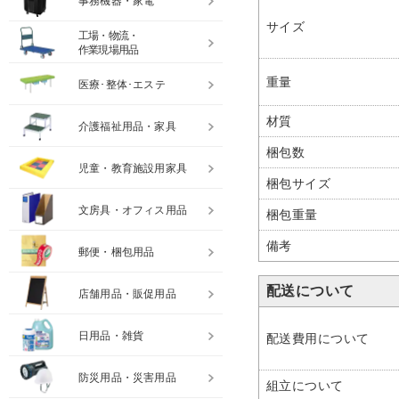
事務機器・家電
サイズ
工場・物流・
作業現場用品
重量
医療･整体･エステ
材質
介護福祉用品・家具
梱包数
児童・教育施設用家具
梱包サイズ
文房具・オフィス用品
梱包重量
備考
郵便・梱包用品
配送について
店舗用品・販促用品
日用品・雑貨
配送費用について
防災用品・災害用品
組立について