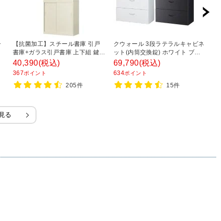
ー
【抗菌加工】スチール書庫 引戸
クウォール 3段ラテラルキャビネ
ス
ー
書庫+ガラス引戸書庫 上下組 鍵付
ット(内筒交換錠) ホワイト ブラ
チ
き オフィス キャビネット 国産 完
ック 幅900×奥行450×高さ
置
40,390
(税込)
69,790
(税込)
4
成品 【SIAA】
1050mm/RW45-310D RK45-
8
367
634
3
ポイント
ポイント
310D 【国産】 【完成品】
205件
15件
見る