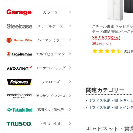
ガラージ
スチールケース
スチール書庫 キャビネッ
チー 両開き書庫 ベース
800×奥行400×高さ185
38,980
(税込)
ハーマンミラー
354
ポイント
821
エルゴヒューマン
エーケーレーシング
フェローズ
関連カテゴリー
アンサンブルベース
オフィス収納・棚
キャ
オフィス収納・棚
イン
高田ベッド製作所
トラスコ中山
キャビネット・書