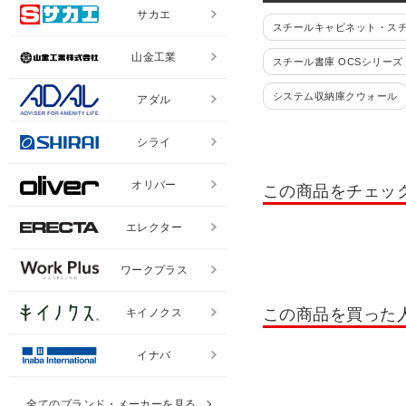
サカエ
スチールキャビネット・ス
山金工業
スチール書庫 OCSシリーズ
システム収納庫クウォール
アダル
コンビネーションブロック HO
シライ
書類整理棚・小物整理棚・
オリバー
この商品をチェッ
書類整理ケース 高さ880mm
エレクター
耐火ファイリングキャビネ
レターケース
ペーパー
ワークプラス
木製システムキャビネット セ
この商品を買った
キイノクス
木製システムキャビネット 
イナバ
役員収納家具 OXシリーズ
全てのブランド・メーカーを見る