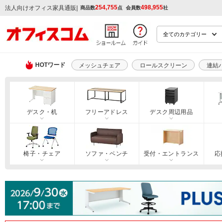
254,755
498,955
|
法人向けオフィス家具通販
商品数
点
会員数
社
HOTワード
メッシュチェア
ロールスクリーン
連結
デスク・机
フリーアドレス
デスク周辺用品
椅子・チェア
ソファ・ベンチ
受付・エントランス
応