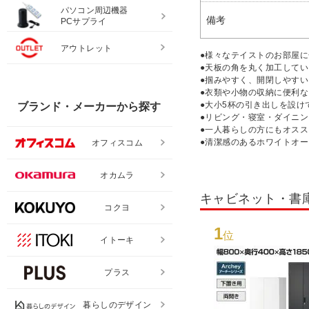
パソコン周辺機器
備考
PCサプライ
アウトレット
●様々なテイストのお部屋
●天板の角を丸く加工して
●掴みやすく、開閉しやす
●衣類や小物の収納に便利
●大小5杯の引き出しを設
ブランド・メーカーから探す
●リビング・寝室・ダイニ
●一人暮らしの方にもオス
●清潔感のあるホワイトオ
オフィスコム
オカムラ
キャビネット・書
コクヨ
1
位
イトーキ
プラス
暮らしのデザイン