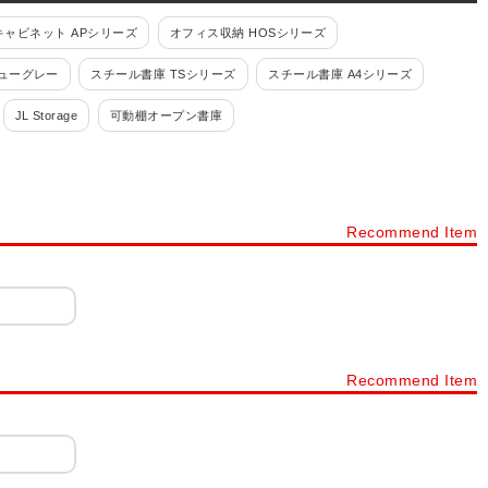
ャビネット APシリーズ
オフィス収納 HOSシリーズ
ューグレー
スチール書庫 TSシリーズ
スチール書庫 A4シリーズ
JL Storage
可動棚オープン書庫
スチール書庫ブラック
その他スチール製書庫・壁面収納
書類整理ケース 高さ880mm
Recommend Item
付・鍵付)
書類整理ケース 書庫内収納型
ファイリングキャビネット
付・鍵付)
小物整理ケース デスク周辺型(錠付・鍵付)
コンビ書庫
オーダーラックタナリオ
木製書庫 Variest
NF
木製キャビネット WD
木製キャビネット レモダ
Recommend Item
製キャビネット メティオ
木製キューブボックス 積み重ね収納
カラーボックス
フリーラック・壁面収納
ディスプレイラック