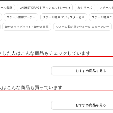
チール書庫
LASHSTORAGE(ラッシュストレージ)
Jeシリーズ
スチールキ
スチール書庫アーチー
スチール書庫 アジャスターあり
スチール書庫ニ
鍵付きキャビネット・鍵付き書庫
システム収納庫クウォール ニューグレー
S(旧NHS)
エスキャビネット
スチール書庫 L6シリーズ
シンライン
書類整理ケース
フロアケース・オフィスチェスト
書類整理ケース 高さ700mm
クした人はこんな商品もチェックしています
(錠付・鍵付)
書類整理ケース デスク周辺型
書類整理ケース デスク周辺型(錠
ット
小物整理ケース 高さ700mm(錠付・鍵付)
小物整理ケース 高さ880mm(錠
おすすめ商品を見る
ケース
マップケース
木製キャビネット・木製ラック・木製書庫
サイズ
ルボ2.0
Jeシリーズ
木製可動棚シェルフ Jシリーズ
木製キャビネット 
人はこんな商品も買っています
セルボ
木製キャビネット ペスパ
木製キャビネット ペスパ2.0 古木調
木
木製収納・シェルフ
隙間収納
木製役員用家具
チェスト・たんす
おすすめ商品を見る