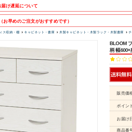
お届け遅延について
（お早めのご注文がおすすめです）
ィス収納・棚
キャビネット・書庫
木製キャビネット・木製ラック・木製書庫
チ
BLOOM
柄 幅600
販売価
ポイン
お届け
商品番