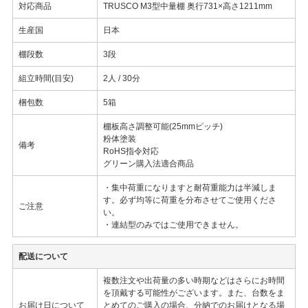
対応商品
TRUSCO M3型中量棚 奥行731×高さ1211mm
生産国
日本
棚段数
3段
組立時間(目安)
2人 / 30分
梱包数
5箱
棚板高さ調整可能(25mmピッチ)
粉体塗装
備考
RoHS指令対応
グリーン購入法適合商品
・集中荷重になりますと耐荷重能力は半減しま
す。必ず均等に荷重を分布させてご使用くださ
ご注意
い。
・連結型のみではご使用できません。
配送について
複数注文や出荷量の多い時期などはさらにお時間
を頂戴する可能性がございます。また、台数をま
お届け日について
とめてのご購入の場合、分納でのお届けとなる場