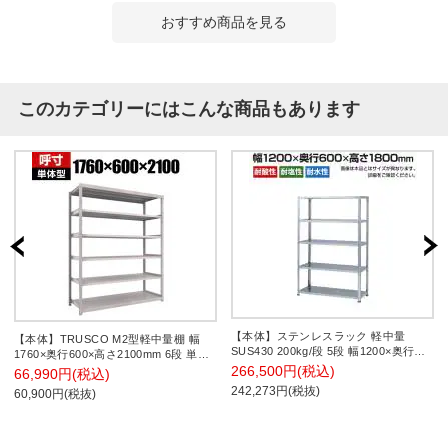
おすすめ商品を見る
このカテゴリーにはこんな商品もあります
【本体】ステンレスラック 軽中量
【本体】TRUSCO M2型軽中量棚 幅
SUS430 200kg/段 5段 幅1200×奥行
1760×奥行600×高さ2100mm 6段 単体
600×高さ1800mm
ネオグレー 506-8738
266,500円(税込)
66,990円(税込)
242,273円(税抜)
60,900円(税抜)