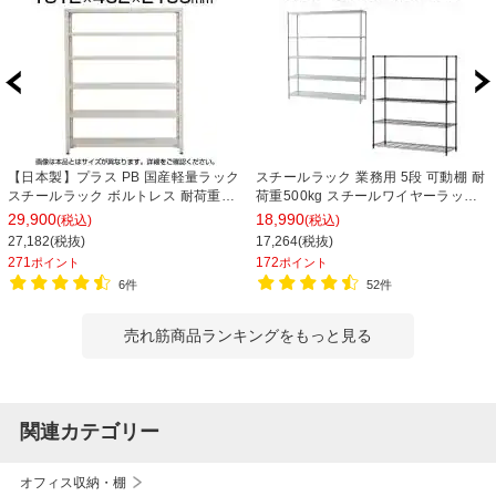
【日本製】プラス PB 国産軽量ラック
スチールラック 業務用 5段 可動棚 耐
スチールラック ボルトレス 耐荷重
荷重500kg スチールワイヤーラック
150kg/段 天地6段 幅1812×奥行462×
シェルゴ 幅1515×奥行460×高さ
29,900
18,990
(税込)
(税込)
高さ2100mm スチール棚 スチールシ
1740mm
27,182(税抜)
17,264(税抜)
ェルフ 収納棚 オープンラック 収納ラ
271
172
ポイント
ポイント
ック
6件
52件
売れ筋商品ランキングをもっと見る
関連カテゴリー
オフィス収納・棚