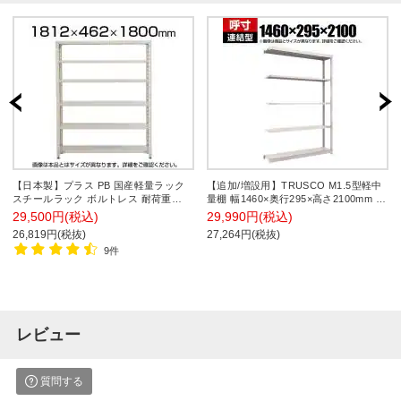
【日本製】プラス PB 国産軽量ラック
【追加/増設用】TRUSCO M1.5型軽中
スチールラック ボルトレス 耐荷重
量棚 幅1460×奥行295×高さ2100mm 5
150kg/段 天地6段 幅1812×奥行462×高
段連結 ネオグレー 508-4032
29,500円(税込)
29,990円(税込)
さ1800mm スチール棚 スチールシェル
26,819円(税抜)
27,264円(税抜)
フ 収納棚 オープンラック 収納ラック
9件
レビュー
質問する