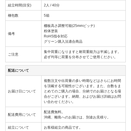
組立時間(目安)
2人 / 40分
梱包数
5箱
棚板高さ調整可能(25mmピッチ)
粉体塗装
備考
RoHS指令対応
グリーン購入法適合商品
集中荷重になりますと耐荷重能力は半減します。
ご注意
必ず均等に荷重を分布させてご使用ください。
配送について
複数注文や出荷量の多い時期などはさらにお時間
を頂戴する可能性がございます。また、台数をま
お届け日について
とめてのご購入の場合、分納でのお届けとなる場
合がございます。納期、およびお届け詳細はお問
い合わせください。
配送費無料。
配送費用について
沖縄、離島へのお届けは、別途お見積り。
組立について
お客様組立の商品です。