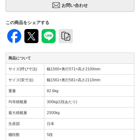
この商品をシェアする
商品について
サイズ(呼び寸法)
幅1500×奥行571×高さ2100mm
サイズ(実寸法)
幅1561×奥行581×高さ2110mm
重量
82.6kg
均等積載量
300kg(1段あたり)
最大積載量
2500kg
生産国
日本
棚段数
5段