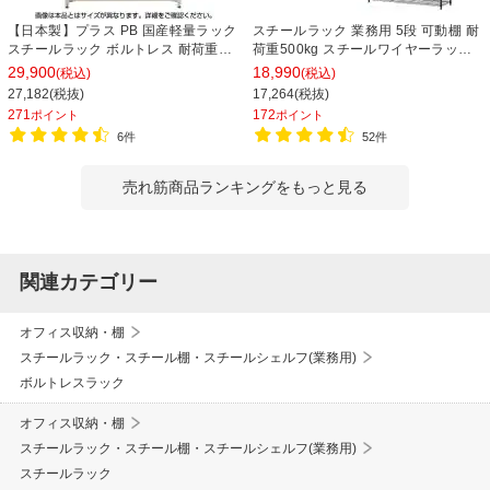
【日本製】プラス PB 国産軽量ラック
スチールラック 業務用 5段 可動棚 耐
スチールラック ボルトレス 耐荷重
荷重500kg スチールワイヤーラック
150kg/段 天地6段 幅1812×奥行462×
シェルゴ 幅1515×奥行460×高さ
29,900
18,990
(税込)
(税込)
高さ2100mm スチール棚 スチールシ
1740mm
27,182(税抜)
17,264(税抜)
ェルフ 収納棚 オープンラック 収納ラ
271
172
ポイント
ポイント
ック
6件
52件
売れ筋商品ランキングをもっと見る
関連カテゴリー
オフィス収納・棚
スチールラック・スチール棚・スチールシェルフ(業務用)
ボルトレスラック
オフィス収納・棚
スチールラック・スチール棚・スチールシェルフ(業務用)
スチールラック