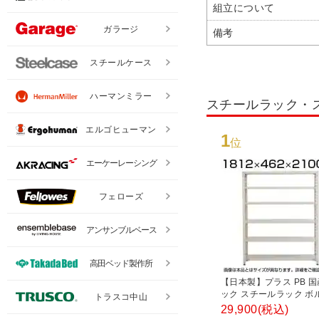
組立について
ガラージ
備考
スチールケース
ハーマンミラー
スチールラック・
エルゴヒューマン
1
位
エーケーレーシング
フェローズ
アンサンブルベース
高田ベッド製作所
【日本製】プラス PB 
ック スチールラック ボ
トラスコ中山
耐荷重150kg/段 天地6段
29,900
(税込)
1812×奥行462×高さ21