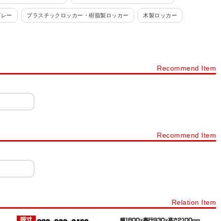
グレー
プラスチックロッカー・樹脂製ロッカー
木製ロッカー
ルロッカー
パーソナルロッカー・フリーアドレスロッカー
カー 4人用
ロッカー 6人用
ロッカー 8人用
ロッカー 9人用
Recommend Item
ョン
ロッカー シリンダー錠
ロッカー ダイヤル錠
ネット・書庫
スチールキャビネット・スチール書庫
タイプから探す
下駄箱・シューズボックス・シューズロッカー・靴箱
ック
樹脂棚付き 木製スリッパシューズラック
Recommend Item
ープンタイプ
シューズボックス 扉・窓付きタイプ
下駄箱 オープンタイプ
プラスチックロッカー
シューズボックス 12人用～20人用
Relation Item
ック・スチール棚・スチールシェルフ(業務用)
スチールラック