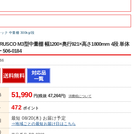
ク 中量棚 300kg/段
USCO M3型中量棚 幅1200×奥行921×高さ1800mm 4段 単体
06-0184
66
51,990
格
47,264
円(税抜
円)
消費税について
472
ト
ポイント
最短 08/20(木) お届け予定
日
⇒地域ごとの最短お届け日はこちら
号