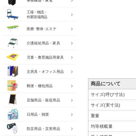
事務機器・家電
工場・物流・
作業現場用品
医療･整体･エステ
介護福祉用品・家具
児童・教育施設用家具
文房具・オフィス用品
商品について
郵便・梱包用品
サイズ(呼び寸法)
店舗用品・販促用品
サイズ(実寸法)
日用品・雑貨
重量
均等積載量
防災用品・災害用品