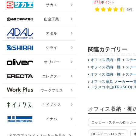
271
ポイント
サカエ
チール棚 スチールシェル
6件
棚 オープンラック 収納
山金工業
アダル
シライ
関連カテゴリー
オフィス収納・棚
スチ
オリバー
オフィス収納・棚
スチ
オフィス収納・棚
スチ
エレクター
オフィス家具 メーカー一
トラスコ中山(TRUSCO) 
ワークプラス
キイノクス
オフィス収納・棚
イナバ
ロッカー・スチールロッカー
OCスチールロッカー
全てのブランド・メーカーを見る