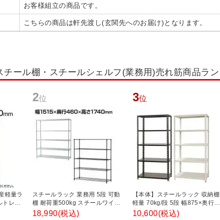
お客様組立の商品です。
こちらの商品は軒先渡し(玄関先へのお届け)となります。
スチール棚・スチールシェルフ(業務用)売れ筋商品ラ
2
3
位
位
国産軽量ラ
スチールラック 業務用 5段 可動
【本体】スチールラック 収納棚
ルトレス
棚 耐荷重500kg スチールワイヤ
軽量 70kg/段 5段 幅875×奥行
 幅
ーラック シェルゴ 幅1515×奥行
450×高さ1800mm 【ホワイト
18,990
(税込)
10,600
(税込)
00mm ス
460×高さ1740mm
ブラック】