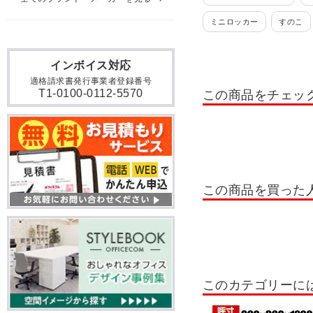
ミニロッカー
すのこ
貴重品ロッカー
日本製
インボイス対応
掃除用具入れ・掃除道具入
適格請求書発行事業者登録番号
T1-0100-0112-5570
この商品をチェッ
ロッカー 10人用
ロッカ
ロッカー テンキー錠
ロ
書類整理棚・小物整理棚・
OCシューズロッカー
この商品を買った
シューズボックス 扉付きタ
木製シューズボックス
シューズボックス 6人用
このカテゴリーに
シューズボックス 24人用～