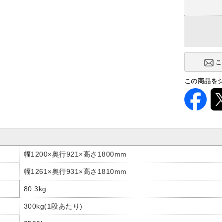
連結タイプ
単体型
この商品を
幅1200×奥行921×高さ1800mm
幅1261×奥行931×高さ1810mm
80.3kg
300kg(1段あたり)