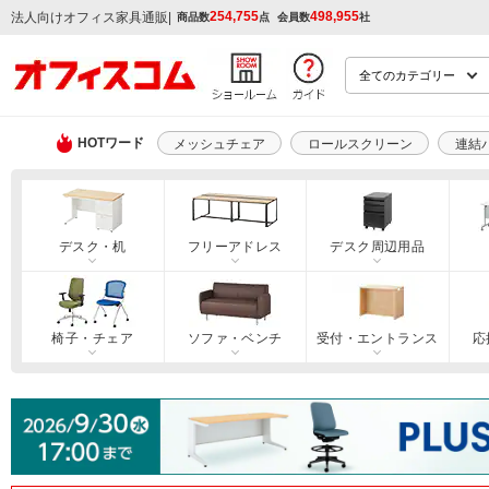
254,755
498,955
|
法人向けオフィス家具通販
商品数
点
会員数
社
HOTワード
メッシュチェア
ロールスクリーン
連結
デスク・机
フリーアドレス
デスク周辺用品
椅子・チェア
ソファ・ベンチ
受付・エントランス
応