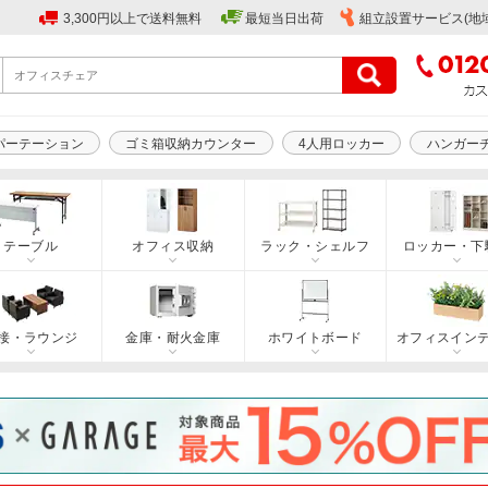
3,300円以上で送料無料
最短当日出荷
組立設置サービス(地
パーテーション
ゴミ箱収納カウンター
4人用ロッカー
ハンガー
テーブル
オフィス収納
ラック・シェルフ
ロッカー・下
接・ラウンジ
金庫・耐火金庫
ホワイトボード
オフィスイン