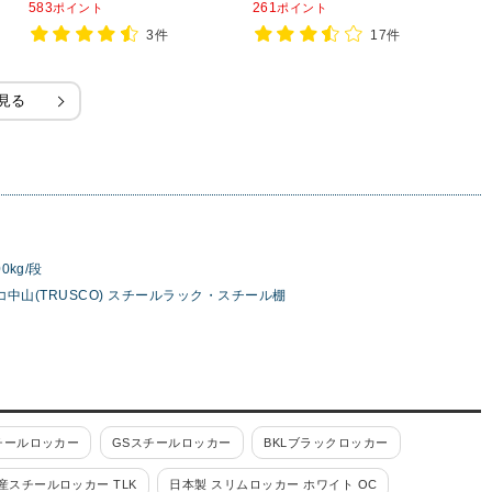
583
261
1
ポイント
ポイント
ャスター直径150×高さ200mm
3件
17件
見る
0kg/段
コ中山(TRUSCO) スチールラック・スチール棚
チールロッカー
GSスチールロッカー
BKLブラックロッカー
産スチールロッカー TLK
日本製 スリムロッカー ホワイト OC