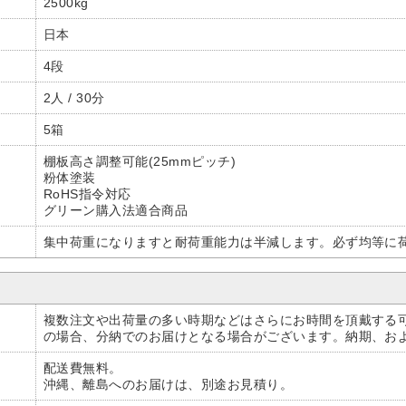
2500kg
日本
4段
2人 / 30分
5箱
棚板高さ調整可能(25mmピッチ)
粉体塗装
RoHS指令対応
グリーン購入法適合商品
集中荷重になりますと耐荷重能力は半減します。必ず均等に
複数注文や出荷量の多い時期などはさらにお時間を頂戴する
の場合、分納でのお届けとなる場合がございます。納期、お
配送費無料。
沖縄、離島へのお届けは、別途お見積り。