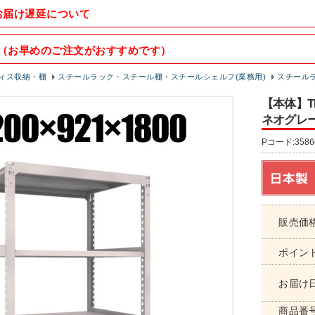
お届け遅延について
（お早めのご注文がおすすめです）
ィス収納・棚
スチールラック・スチール棚・スチールシェルフ(業務用)
スチールラッ
【本体】TR
ネオグレー 5
Pコード:3586
販売価
ポイン
お届け
商品番