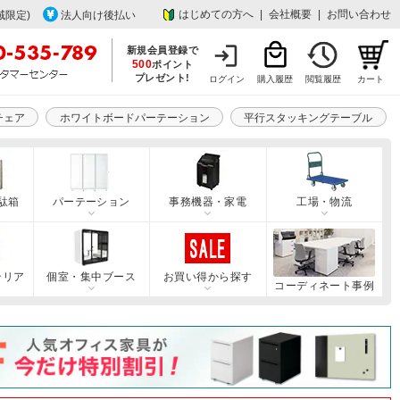
はじめての方へ
|
会社概要
|
お問い合わせ
域限定)
法人向け後払い
新規会員登録で
500
ポイント
プレゼント!
ログイン
購入履歴
閲覧履歴
カート
チェア
ホワイトボードパーテーション
平行スタッキングテーブル
駄箱
パーテーション
事務機器・家電
工場・物流
テリア
個室・集中ブース
お買い得から探す
コーディネート事例