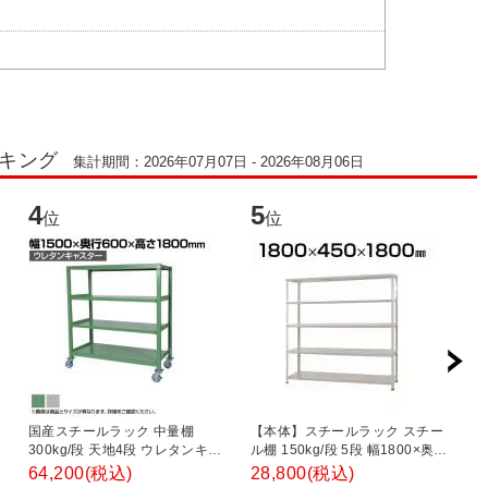
ンキング
集計期間：2026年07月07日 - 2026年08月06日
4
5
6
位
位
国産スチールラック 中量棚
【本体】スチールラック スチー
ス
300kg/段 天地4段 ウレタンキャ
ル棚 150kg/段 5段 幅1800×奥行
ッ
・
スター付き 収納棚 スチール棚 幅
450×高さ1800mm
平
64,200
(税込)
28,800
(税込)
2
1500×奥行600×高さ1800mm キ
1