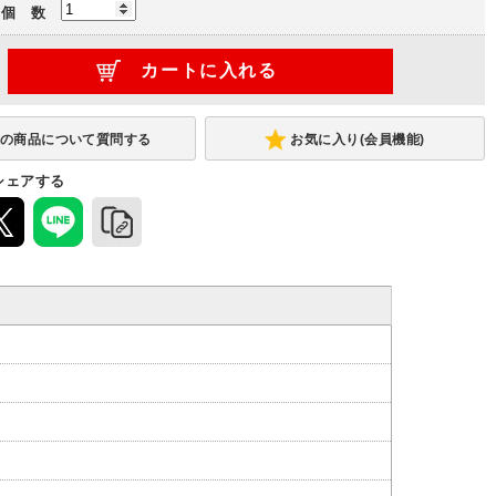
個 数
連結型
(-5,000円)
お気に入り(会員機能)
シェアする