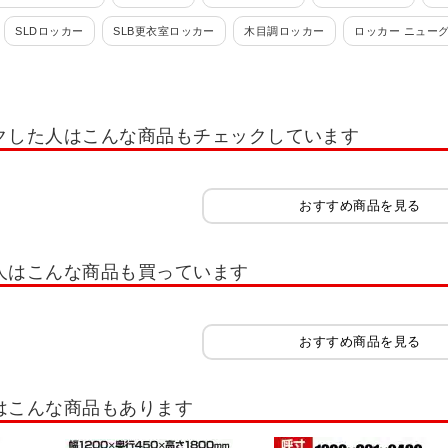
SLDロッカー
SLB更衣室ロッカー
木目調ロッカー
ロッカー ニュー
 ロッカー ホワイト OC
多人数用小物入れロッカー
学校用ロッカー・スクー
れ・スイッパー
ロッカー 1人用
ロッカー 2人用
ロッカー 3人用
ロッ
クした人はこんな商品もチェックしています
ー 12人用
ロッカー 多人数用
ロッカーホワイト系(白)
ロッカーオプシ
ッカー IC錠
ロッカー 南京錠
コインリターン錠
内筒交換錠
キャビ
おすすめ商品を見る
書類整理ケース
木製キャビネット・木製ラック・木製書庫
役員用家具
扉
木製シューズラック
樹脂棚付き 木製シューズラック
木製スリッパシューズラ
人はこんな商品も買っています
イプ スリム
シューズボックス 扉付きタイプ ゆったり
シューズボックス オ
シューズラック
スリッパラック
シューズボックス オープンタイプ 可動棚
おすすめ商品を見る
シューズボックス 8人用
シューズボックス 9人用
シューズボックス 10人用
はこんな商品もあります
30人用
シューズボックス 32人用
シューズボックス 40人用
スチールラ