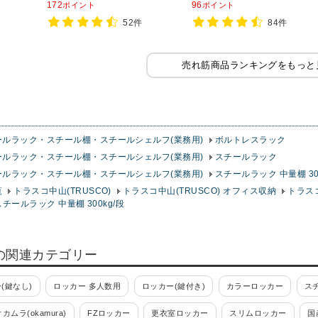
172
96
ポイント
ポイント
フ 収納
52件
84件
ラック
売れ筋商品ランキングをもっと
ールラック・スチール棚・スチールシェルフ(業務用)
ボルトレスラック
ールラック・スチール棚・スチールシェルフ(業務用)
スチールラック
ールラック・スチール棚・スチールシェルフ(業務用)
スチールラック 中量棚 30
覧
トラスコ中山(TRUSCO)
トラスコ中山(TRUSCO) オフィス収納
トラス
スチールラック 中量棚 300kg/段
の関連カテゴリー
(鍵なし)
ロッカー 多人数用
ロッカー(鍵付き)
カラーロッカー
ス
オカムラ(okamura)
FZロッカー
更衣室ロッカー
スリムロッカー
国