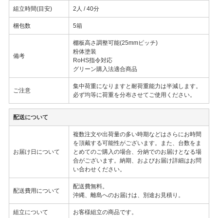
組立時間(目安)
2人 / 40分
梱包数
5箱
棚板高さ調整可能(25mmピッチ)
粉体塗装
備考
RoHS指令対応
グリーン購入法適合商品
集中荷重になりますと耐荷重能力は半減します。
ご注意
必ず均等に荷重を分布させてご使用ください。
配送について
複数注文や出荷量の多い時期などはさらにお時間
を頂戴する可能性がございます。また、台数をま
お届け日について
とめてのご購入の場合、分納でのお届けとなる場
合がございます。納期、およびお届け詳細はお問
い合わせください。
配送費無料。
配送費用について
沖縄、離島へのお届けは、別途お見積り。
組立について
お客様組立の商品です。