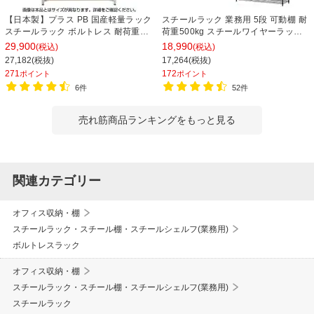
【日本製】プラス PB 国産軽量ラック
スチールラック 業務用 5段 可動棚 耐
スチールラック ボルトレス 耐荷重
荷重500kg スチールワイヤーラック
150kg/段 天地6段 幅1812×奥行462×
シェルゴ 幅1515×奥行460×高さ
29,900
18,990
(税込)
(税込)
高さ2100mm スチール棚 スチールシ
1740mm
27,182(税抜)
17,264(税抜)
ェルフ 収納棚 オープンラック 収納ラ
271
172
ポイント
ポイント
ック
6件
52件
売れ筋商品ランキングをもっと見る
関連カテゴリー
オフィス収納・棚
スチールラック・スチール棚・スチールシェルフ(業務用)
ボルトレスラック
オフィス収納・棚
スチールラック・スチール棚・スチールシェルフ(業務用)
スチールラック