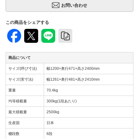
この商品をシェアする
商品について
サイズ(呼び寸法)
幅1200×奥行471×高さ2400mm
サイズ(実寸法)
幅1261×奥行481×高さ2410mm
重量
70.4kg
均等積載量
300kg(1段あたり)
最大積載量
2500kg
生産国
日本
棚段数
6段