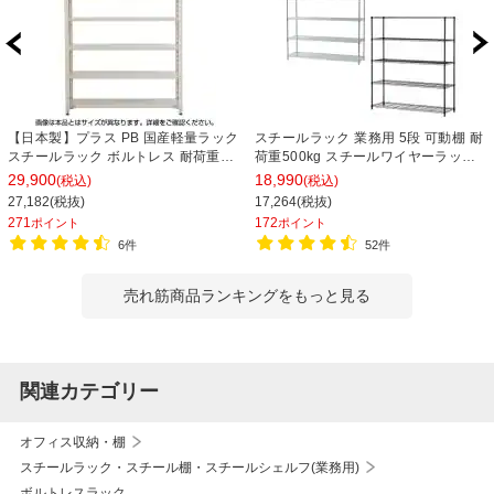
【日本製】プラス PB 国産軽量ラック
スチールラック 業務用 5段 可動棚 耐
スチールラック ボルトレス 耐荷重
荷重500kg スチールワイヤーラック
150kg/段 天地6段 幅1812×奥行462×
シェルゴ 幅1515×奥行460×高さ
29,900
18,990
(税込)
(税込)
高さ2100mm スチール棚 スチールシ
1740mm
27,182(税抜)
17,264(税抜)
ェルフ 収納棚 オープンラック 収納ラ
271
172
ポイント
ポイント
ック
6件
52件
売れ筋商品ランキングをもっと見る
関連カテゴリー
オフィス収納・棚
スチールラック・スチール棚・スチールシェルフ(業務用)
ボルトレスラック