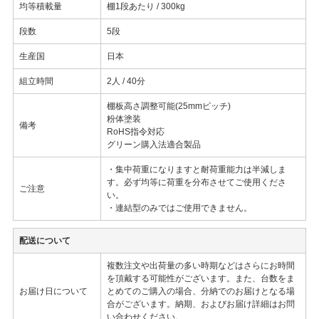
均等積載量
棚1段あたり / 300kg
段数
5段
生産国
日本
組立時間
2人 / 40分
棚板高さ調整可能(25mmピッチ)
粉体塗装
備考
RoHS指令対応
グリーン購入法適合製品
・集中荷重になりますと耐荷重能力は半減しま
す。必ず均等に荷重を分布させてご使用くださ
ご注意
い。
・連結型のみではご使用できません。
配送について
複数注文や出荷量の多い時期などはさらにお時間
を頂戴する可能性がございます。また、台数をま
お届け日について
とめてのご購入の場合、分納でのお届けとなる場
合がございます。納期、およびお届け詳細はお問
い合わせください。