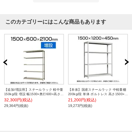
このカテゴリーにはこんな商品もあります
【追加/増設用】スチールラック 軽中量
【本体】国産スチールラック 中軽量棚
150kg/段 増設 幅1500×奥行600×高さ
200kg/段 単体 ボルトレス 高さ1500×幅
2100mm-5段
1200×奥行450×天地4段
32,300円(税込)
21,200円(税込)
29,364円(税抜)
19,273円(税抜)