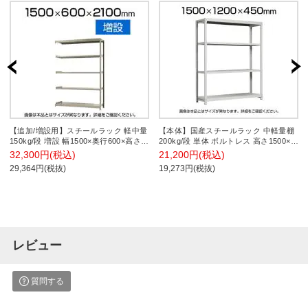
【追加/増設用】スチールラック 軽中量
【本体】国産スチールラック 中軽量棚
150kg/段 増設 幅1500×奥行600×高さ
200kg/段 単体 ボルトレス 高さ1500×幅
2100mm-5段
1200×奥行450×天地4段
32,300円(税込)
21,200円(税込)
29,364円(税抜)
19,273円(税抜)
レビュー
質問する