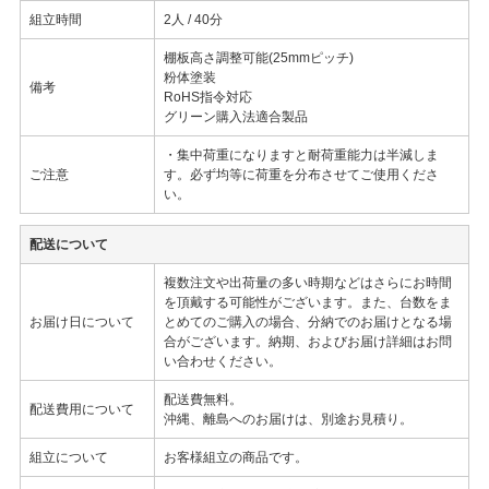
組立時間
2人 / 40分
棚板高さ調整可能(25mmピッチ)
粉体塗装
備考
RoHS指令対応
グリーン購入法適合製品
・集中荷重になりますと耐荷重能力は半減しま
ご注意
す。必ず均等に荷重を分布させてご使用くださ
い。
配送について
複数注文や出荷量の多い時期などはさらにお時間
を頂戴する可能性がございます。また、台数をま
お届け日について
とめてのご購入の場合、分納でのお届けとなる場
合がございます。納期、およびお届け詳細はお問
い合わせください。
配送費無料。
配送費用について
沖縄、離島へのお届けは、別途お見積り。
組立について
お客様組立の商品です。