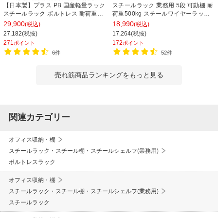
【日本製】プラス PB 国産軽量ラック
スチールラック 業務用 5段 可動棚 耐
スチールラック ボルトレス 耐荷重
荷重500kg スチールワイヤーラック
150kg/段 天地6段 幅1812×奥行462×
シェルゴ 幅1515×奥行460×高さ
29,900
18,990
(税込)
(税込)
高さ2100mm スチール棚 スチールシ
1740mm
27,182(税抜)
17,264(税抜)
ェルフ 収納棚 オープンラック 収納ラ
271
172
ポイント
ポイント
ック
6件
52件
売れ筋商品ランキングをもっと見る
関連カテゴリー
オフィス収納・棚
スチールラック・スチール棚・スチールシェルフ(業務用)
ボルトレスラック
オフィス収納・棚
スチールラック・スチール棚・スチールシェルフ(業務用)
スチールラック