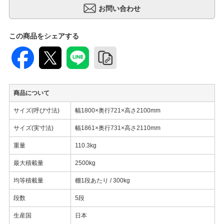
この商品をシェアする
商品について
サイズ(呼び寸法)
幅1800×奥行721×高さ2100mm
サイズ(実寸法)
幅1861×奥行731×高さ2110mm
重量
110.3kg
最大積載量
2500kg
均等積載量
棚1段あたり / 300kg
段数
5段
生産国
日本