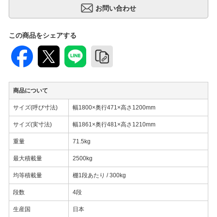
この商品をシェアする
商品について
サイズ(呼び寸法)
幅1800×奥行471×高さ1200mm
サイズ(実寸法)
幅1861×奥行481×高さ1210mm
重量
71.5kg
最大積載量
2500kg
均等積載量
棚1段あたり / 300kg
段数
4段
生産国
日本