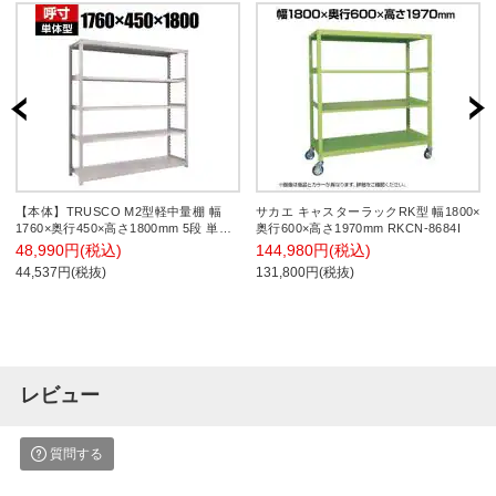
【本体】TRUSCO M2型軽中量棚 幅
サカエ キャスターラックRK型 幅1800×
1760×奥行450×高さ1800mm 5段 単体
奥行600×高さ1970mm RKCN-8684I
ネオグレー 506-8355
48,990円(税込)
144,980円(税込)
44,537円(税抜)
131,800円(税抜)
レビュー
質問する