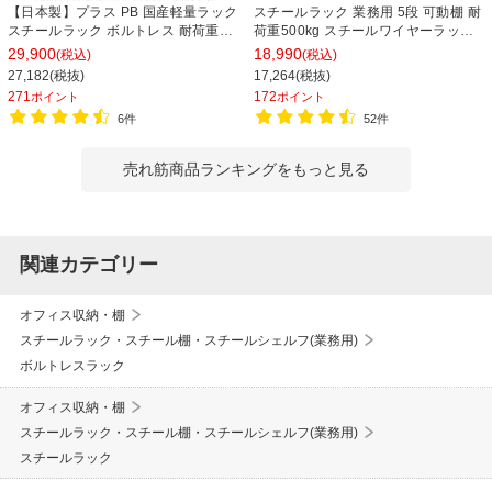
【日本製】プラス PB 国産軽量ラック
スチールラック 業務用 5段 可動棚 耐
スチールラック ボルトレス 耐荷重
荷重500kg スチールワイヤーラック
150kg/段 天地6段 幅1812×奥行462×
シェルゴ 幅1515×奥行460×高さ
29,900
18,990
(税込)
(税込)
高さ2100mm スチール棚 スチールシ
1740mm
27,182(税抜)
17,264(税抜)
ェルフ 収納棚 オープンラック 収納ラ
271
172
ポイント
ポイント
ック
6件
52件
売れ筋商品ランキングをもっと見る
関連カテゴリー
オフィス収納・棚
スチールラック・スチール棚・スチールシェルフ(業務用)
ボルトレスラック
オフィス収納・棚
スチールラック・スチール棚・スチールシェルフ(業務用)
スチールラック