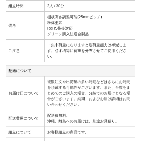
組立時間
2人 / 30分
棚板高さ調整可能(25mmピッチ)
粉体塗装
備考
RoHS指令対応
グリーン購入法適合製品
・集中荷重になりますと耐荷重能力は半減しま
ご注意
す。必ず均等に荷重を分布させてご使用くださ
い。
配送について
複数注文や出荷量の多い時期などはさらにお時間
を頂戴する可能性がございます。また、台数をま
お届け日について
とめてのご購入の場合、分納でのお届けとなる場
合がございます。納期、およびお届け詳細はお問
い合わせください。
配送費無料。
配送費用について
沖縄、離島へのお届けは、別途お見積り。
組立について
お客様組立の商品です。