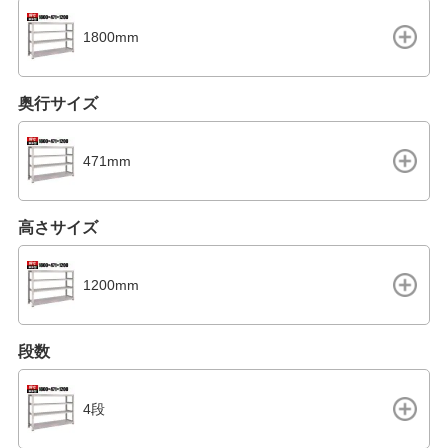
1800mm
奥行サイズ
471mm
高さサイズ
1200mm
段数
4段