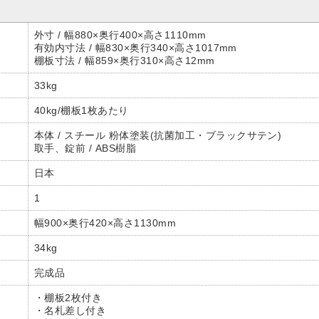
外寸 / 幅880×奥行400×高さ1110mm
有効内寸法 / 幅830×奥行340×高さ1017mm
棚板寸法 / 幅859×奥行310×高さ12mm
33kg
40kg/棚板1枚あたり
本体 / スチール 粉体塗装(抗菌加工・ブラックサテン)
取手、錠前 / ABS樹脂
日本
1
幅900×奥行420×高さ1130mm
34kg
完成品
・棚板2枚付き
・名札差し付き