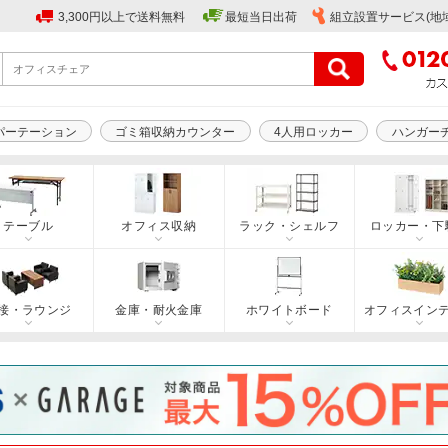
3,300円以上で送料無料
最短当日出荷
組立設置サービス(地
パーテーション
ゴミ箱収納カウンター
4人用ロッカー
ハンガー
テーブル
オフィス収納
ラック・シェルフ
ロッカー・下
接・ラウンジ
金庫・耐火金庫
ホワイトボード
オフィスイン