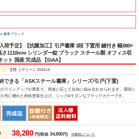
ル書庫ブラック
入荷予定】【抗菌加工】引戸書庫 3段 下置用 鍵付き 幅880×
×高さ1110mm シリンダー錠 ブラック スチール製 オフィス収
ネット 国産 完成品 【SIAA】
3件
Pコード:358419
納できる「ASKスチール書庫」シリーズ/引戸(下置)
状のラインアップが豊富で、用途に応じて自由に組み合わせられます。環境に
耐久性に優れた粉体塗装仕上げ。シック&モダンなブラックカラーです。
38,280
格
34,800
円(税抜
円)
消費税について