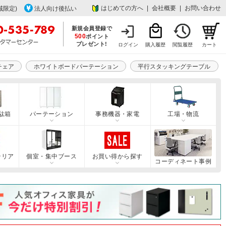
はじめての方へ
|
会社概要
|
お問い合わせ
域限定)
法人向け後払い
新規会員登録で
500
ポイント
プレゼント!
ログイン
購入履歴
閲覧履歴
カート
チェア
ホワイトボードパーテーション
平行スタッキングテーブル
駄箱
パーテーション
事務機器・家電
工場・物流
テリア
個室・集中ブース
お買い得から探す
コーディネート事例