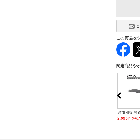
この商品を
関連商品や
モカ
上下連結金具/SE-TKM-5 2個
左右連結金具 TKM-6 4セット
追加棚板 幅8
入
1組
2,990円(税込
610円(税込)
650円(税込)