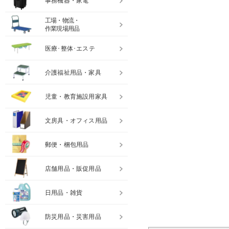
事務機器・家電
工場・物流・
作業現場用品
医療･整体･エステ
介護福祉用品・家具
児童・教育施設用家具
文房具・オフィス用品
郵便・梱包用品
店舗用品・販促用品
書庫用天板 幅1760mm 
ブラウン
日用品・雑貨
15,690円(税込)
防災用品・災害用品