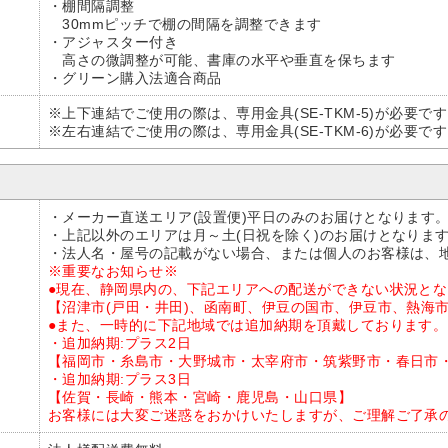
・棚間隔調整
30mmピッチで棚の間隔を調整できます
・アジャスター付き
高さの微調整が可能、書庫の水平や垂直を保ちます
・グリーン購入法適合商品
※上下連結でご使用の際は、専用金具(SE-TKM-5)が必要で
※左右連結でご使用の際は、専用金具(SE-TKM-6)が必要で
・メーカー直送エリア(設置便)平日のみのお届けとなります
・上記以外のエリアは月～土(日祝を除く)のお届けとなりま
・法人名・屋号の記載がない場合、または個人のお客様は、
※重要なお知らせ※
●現在、静岡県内の、下記エリアへの配送ができない状況と
【沼津市(戸田・井田)、函南町、伊豆の国市、伊豆市、熱海
●また、一時的に下記地域では追加納期を頂戴しております。
・追加納期:プラス2日
【福岡市・糸島市・大野城市・太宰府市・筑紫野市・春日市
・追加納期:プラス3日
【佐賀・長崎・熊本・宮崎・鹿児島・山口県】
お客様には大変ご迷惑をおかけいたしますが、ご理解ご了承