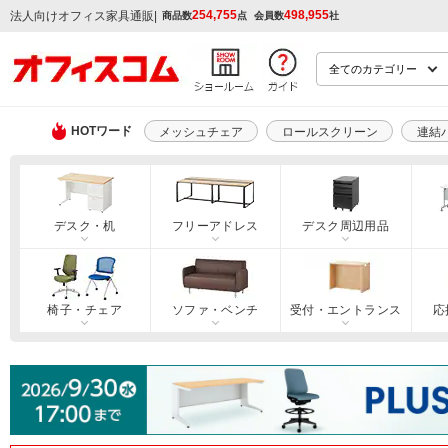
254,755
498,955
|
法人向けオフィス家具通販
商品数
点
会員数
社
HOTワード
メッシュチェア
ロールスクリーン
連結
デスク・机
フリーアドレス
デスク周辺用品
椅子・チェア
ソファ・ベンチ
受付・エントランス
応