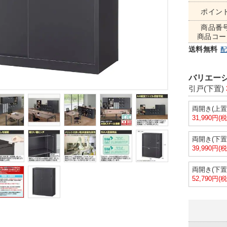
ポイン
商品番
商品コー
送料無料
バリエーシ
引戸(下置)
両開き(上置
31,990円(
両開き(下置
39,990円(
両開き(下置高
52,790円(