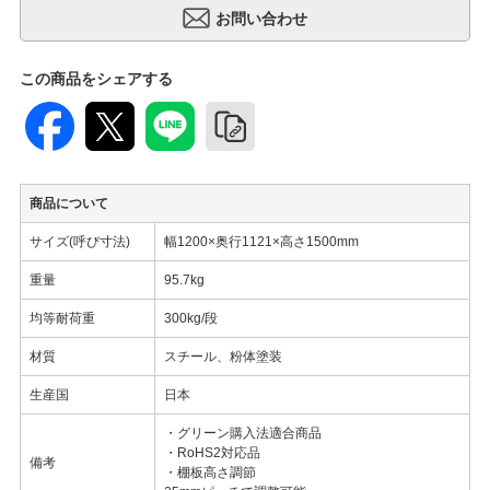
この商品をシェアする
商品について
サイズ(呼び寸法)
幅1200×奥行1121×高さ1500mm
重量
95.7kg
均等耐荷重
300kg/段
材質
スチール、粉体塗装
生産国
日本
・グリーン購入法適合商品
・RoHS2対応品
備考
・棚板高さ調節