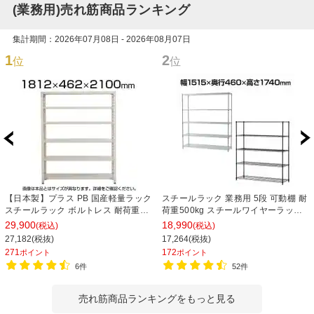
(業務用)売れ筋商品ランキング
集計期間：2026年07月08日 - 2026年08月07日
1
2
位
位
【日本製】プラス PB 国産軽量ラック
スチールラック 業務用 5段 可動棚 耐
スチールラック ボルトレス 耐荷重
荷重500kg スチールワイヤーラック
150kg/段 天地6段 幅1812×奥行462×
シェルゴ 幅1515×奥行460×高さ
29,900
18,990
(税込)
(税込)
高さ2100mm スチール棚 スチールシ
1740mm
27,182(税抜)
17,264(税抜)
ェルフ 収納棚 オープンラック 収納ラ
271
172
ポイント
ポイント
ック
6件
52件
売れ筋商品ランキングをもっと見る