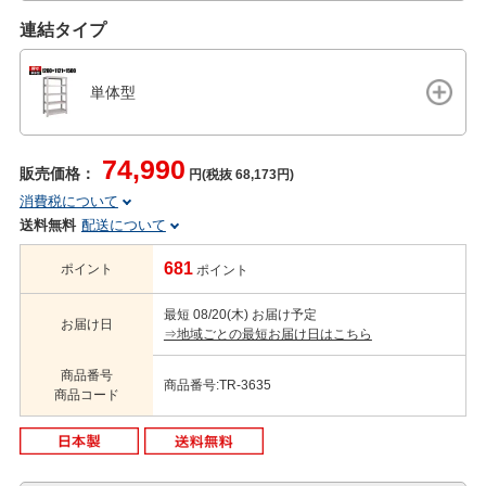
連結タイプ
単体型
74,990
販売価格：
円(税抜 68,173円)
消費税について
送料無料
配送について
681
ポイント
ポイント
最短 08/20(木) お届け予定
お届け日
⇒地域ごとの最短お届け日はこちら
商品番号
商品番号:TR-3635
商品コード