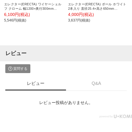
エレクター(ERECTA) ワイヤーシェル
エレクター(ERECTA) ポール ホワイト
フ クローム 幅1200×奥行300mm
2本入り 直径25.4×高さ650mm
B1248C1
B26PW2
6,100円(税込)
4,000円(税込)
5,546円(税抜)
3,637円(税抜)
レビュー
質問する
レビュー
Q&A
レビュー投稿がありません。