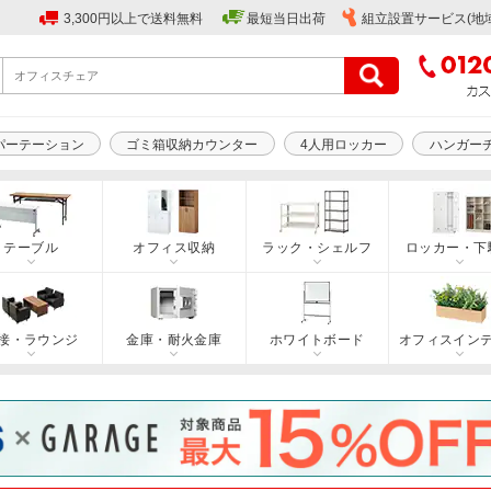
3,300円以上で送料無料
最短当日出荷
組立設置サービス(地
パーテーション
ゴミ箱収納カウンター
4人用ロッカー
ハンガー
テーブル
オフィス収納
ラック・シェルフ
ロッカー・下
接・ラウンジ
金庫・耐火金庫
ホワイトボード
オフィスイン