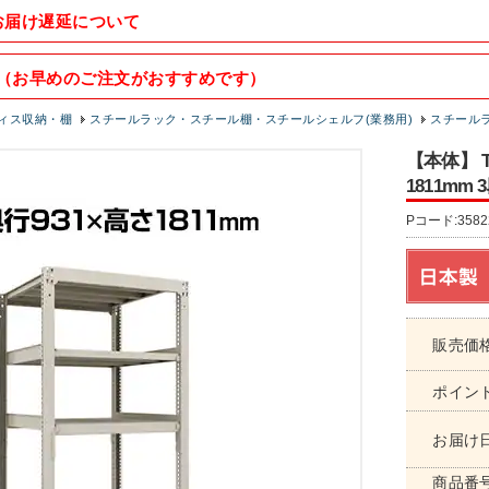
お届け遅延について
（お早めのご注文がおすすめです）
ィス収納・棚
スチールラック・スチール棚・スチールシェルフ(業務用)
スチールラッ
【本体】 T
1811mm 3
Pコード:3582
販売価
ポイン
お届け
商品番