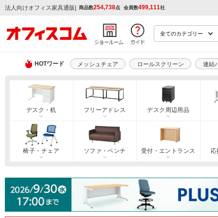
254,738
499,111
|
法人向けオフィス家具通販
商品数
点
会員数
社
HOTワード
メッシュチェア
ロールスクリーン
連結
デスク・机
フリーアドレス
デスク周辺用品
椅子・チェア
ソファ・ベンチ
受付・エントランス
応