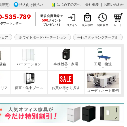
はじめての方へ
|
会社概要
|
お問い合わせ
域限定)
法人向け後払い
新規会員登録で
500
ポイント
プレゼント!
ログイン
購入履歴
閲覧履歴
カート
チェア
ホワイトボードパーテーション
平行スタッキングテーブル
駄箱
パーテーション
事務機器・家電
工場・物流
テリア
個室・集中ブース
お買い得から探す
コーディネート事例