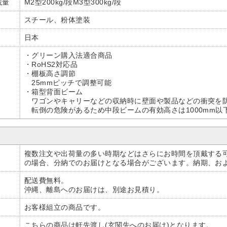
載量
M2型200kg/段M3型300kg/段
スチール、粉体塗装
日本
・グリーン購入法適合商品
・RoHS2対応品
・棚板高さ調節
25mmピッチで調整可能
・箱型背面ビーム
ワゴンやキャリーなどの収納時に壁面や製品などの衝突を
転倒の危険があるため中段ビームの有効高さは1000mm以
複数注文や出荷量の多い時期などはさらにお時間を頂戴する
の場合、分納でのお届けとなる場合がございます。納期、お
配送費無料。
沖縄、離島へのお届けは、別途お見積り。
お客様組立の商品です。
こちらの商品は軒先渡し(玄関先へのお届け)となります。