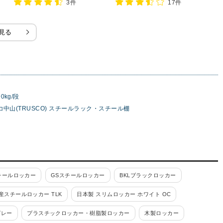
3件
17件
見る
0kg/段
コ中山(TRUSCO) スチールラック・スチール棚
チールロッカー
GSスチールロッカー
BKLブラックロッカー
産スチールロッカー TLK
日本製 スリムロッカー ホワイト OC
グレー
プラスチックロッカー・樹脂製ロッカー
木製ロッカー