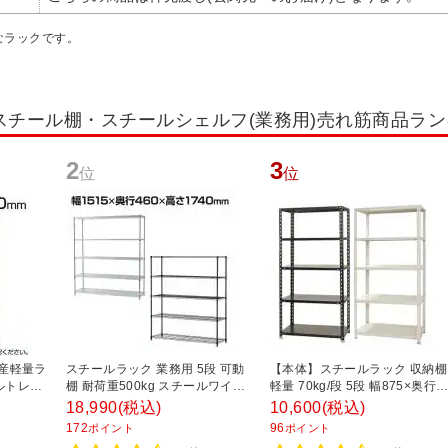
なラックです。
スチール棚・スチールシェルフ(業務用)売れ筋商品ラ
2
3
位
位
国産軽量ラ
スチールラック 業務用 5段 可動
【本体】スチールラック 収納棚
ルトレス
棚 耐荷重500kg スチールワイヤ
軽量 70kg/段 5段 幅875×奥行
 幅
ーラック シェルゴ 幅1515×奥行
450×高さ1800mm 【ホワイト
18,990
(税込)
10,600
(税込)
00mm ス
460×高さ1740mm
ブラック】
172
96
ポイント
ポイント
フ 収納