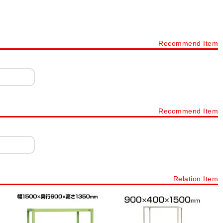
ルロッカー
パーソナルロッカー・フリーアドレスロッカー
カー 4人用
ロッカー 6人用
ロッカー 8人用
ロッカー 9人用
Recommend Item
ョン
ロッカー シリンダー錠
ロッカー ダイヤル錠
ネット・書庫
スチールキャビネット・スチール書庫
タイプから探す
下駄箱・シューズボックス・シューズロッカー・靴箱
ック
樹脂棚付き 木製スリッパシューズラック
Recommend Item
ープンタイプ
シューズボックス 扉・窓付きタイプ
下駄箱 オープンタイプ
プラスチックロッカー
シューズボックス 12人用～20人用
Relation Item
ック・スチール棚・スチールシェルフ(業務用)
スチールラック
シェルゴ
スチールワイヤーラック シェルゴ
スチールラック 軽量棚 100kg/段
スチールラック 軽量棚 120kg/段