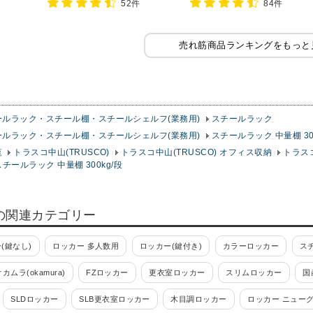
52件
84件
ラック
売れ筋商品ランキングをもっと
ールラック・スチール棚・スチールシェルフ(業務用)
スチールラック
ールラック・スチール棚・スチールシェルフ(業務用)
スチールラック 中量棚 30
覧
トラスコ中山(TRUSCO)
トラスコ中山(TRUSCO) オフィス収納
トラス
スチールラック 中量棚 300kg/段
の関連カテゴリー
(鍵なし)
ロッカー 多人数用
ロッカー(鍵付き)
カラーロッカー
ス
オカムラ(okamura)
FZロッカー
更衣室ロッカー
スリムロッカー
国
SLDロッカー
SLB更衣室ロッカー
木目調ロッカー
ロッカー ニュー