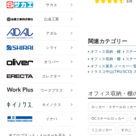
6件
棚 オープンラック 収納
サカエ
山金工業
アダル
関連カテゴリー
シライ
オフィス収納・棚
スチ
オフィス収納・棚
スチ
オリバー
オフィス家具 メーカー一
トラスコ中山(TRUSCO) 
エレクター
ワークプラス
オフィス収納・棚
キイノクス
ロッカー・スチールロッカー
OCスチールロッカー
イナバ
ミニロッカー
すのこ
全てのブランド・メーカーを見る