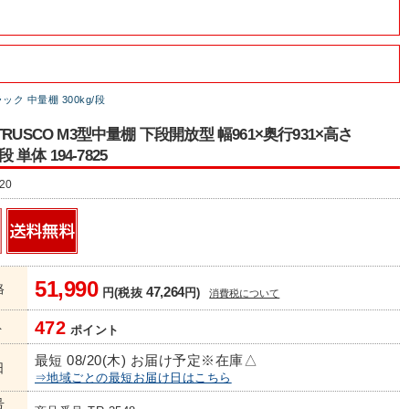
ク 中量棚 300kg/段
RUSCO M3型中量棚 下段開放型 幅961×奥行931×高さ
段 単体 194-7825
20
51,990
格
47,264
円(税抜
円)
消費税について
472
ト
ポイント
最短 08/20(木) お届け予定
※在庫△
日
⇒地域ごとの最短お届け日はこちら
号