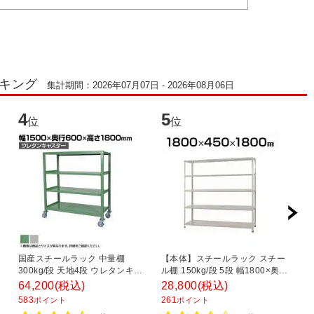
ンキング
集計期間：2026年07月07日 - 2026年08月06日
4
5
6
位
位
国産スチールラック 中量棚
【本体】スチールラック スチー
ス
300kg/段 天地4段 ウレタンキャ
ル棚 150kg/段 5段 幅1800×奥行
ッ
・
スター付き 収納棚 スチール棚 幅
450×高さ1800mm
平
64,200
(税込)
28,800
(税込)
2
1500×奥行600×高さ1800mm キ
1
583
261
1
ポイント
ポイント
ャスター直径150×高さ200mm