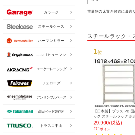
重量物の床置き保管に最適
ガラージ
スチールケース
スチールラック・
ハーマンミラー
1
位
エルゴヒューマン
エーケーレーシング
フェローズ
アンサンブルベース
【日本製】プラス PB 
高田ベッド製作所
ック スチールラック ボ
耐荷重150kg/段 天地6段
29,900
(税込)
トラスコ中山
1812×奥行462×高さ21
271
ポイント
チール棚 スチールシェル