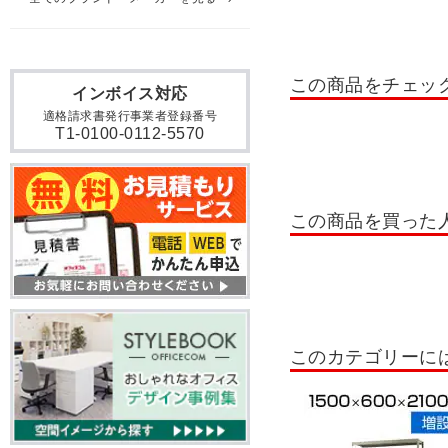
貴重品ロッカー
日本製
掃除用具入れ・掃除道具入
この商品をチェッ
インボイス対応
ロッカー 10人用
ロッカ
適格請求書発行事業者登録番号
T1-0100-0112-5570
ロッカー テンキー錠
ロ
書類整理棚・小物整理棚・
OCシューズロッカー
この商品を買った
シューズボックス 扉付きタ
木製シューズボックス
シューズボックス 6人用
このカテゴリーに
シューズボックス 24人用～
屋外用ラック
ステンレ
スチールラック 収納棚 30kg