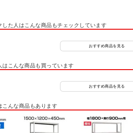
 ロッカー ホワイト OC
多人数用小物入れロッカー
学校用ロッカー・スクー
れ・スイッパー
ロッカー 1人用
ロッカー 2人用
ロッカー 3人用
ロッ
クした人はこんな商品もチェックしています
ー 12人用
ロッカー 多人数用
ロッカーホワイト系(白)
ロッカーオプシ
ッカー IC錠
ロッカー 南京錠
コインリターン錠
内筒交換錠
キャビ
おすすめ商品を見る
書類整理ケース
木製キャビネット・木製ラック・木製書庫
役員用家具
扉
木製シューズラック
樹脂棚付き 木製シューズラック
木製スリッパシューズラ
人はこんな商品も買っています
イプ スリム
シューズボックス 扉付きタイプ ゆったり
シューズボックス オ
シューズラック
スリッパラック
シューズボックス オープンタイプ 可動棚
おすすめ商品を見る
シューズボックス 8人用
シューズボックス 9人用
シューズボックス 10人用
はこんな商品もあります
30人用
シューズボックス 32人用
シューズボックス 40人用
スチールラ
スラック
ボルトレスラック
キャスター付きラック
木棚スチールラック 
～50kg/段
スチールラック 軽量棚 70kg/段
スチールラック 軽量棚 80kg/段