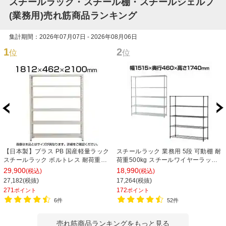
スチールラック・スチール棚・スチールシェルフ
(業務用)売れ筋商品ランキング
集計期間：2026年07月07日 - 2026年08月06日
1
2
位
位
【日本製】プラス PB 国産軽量ラック
スチールラック 業務用 5段 可動棚 耐
スチールラック ボルトレス 耐荷重
荷重500kg スチールワイヤーラック
150kg/段 天地6段 幅1812×奥行462×
シェルゴ 幅1515×奥行460×高さ
29,900
18,990
(税込)
(税込)
高さ2100mm スチール棚 スチールシ
1740mm
27,182(税抜)
17,264(税抜)
ェルフ 収納棚 オープンラック 収納ラ
271
172
ポイント
ポイント
ック
6件
52件
売れ筋商品ランキングをもっと見る