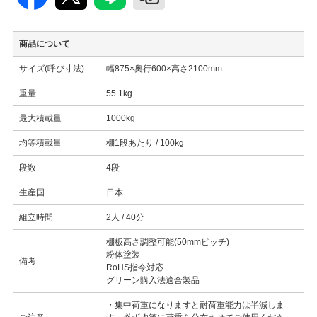
商品について
サイズ(呼び寸法)
幅875×奥行600×高さ2100mm
重量
55.1kg
最大積載量
1000kg
均等積載量
棚1段あたり / 100kg
段数
4段
生産国
日本
組立時間
2人 / 40分
棚板高さ調整可能(50mmピッチ)
粉体塗装
備考
RoHS指令対応
グリーン購入法適合製品
・集中荷重になりますと耐荷重能力は半減しま