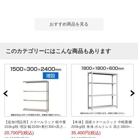
おすすめ商品を見る
このカテゴリーにはこんな商品もあります
【追加/増設用】スチールラック 軽中量
【本体】国産スチールラック 中軽量棚
150kg/段 増設 幅1500×奥行300×高さ
200kg/段 単体 ボルトレス 高さ1800×幅
2400mm-4段
1800×奥行600×天地4段
20,700円(税込)
35,400円(税込)