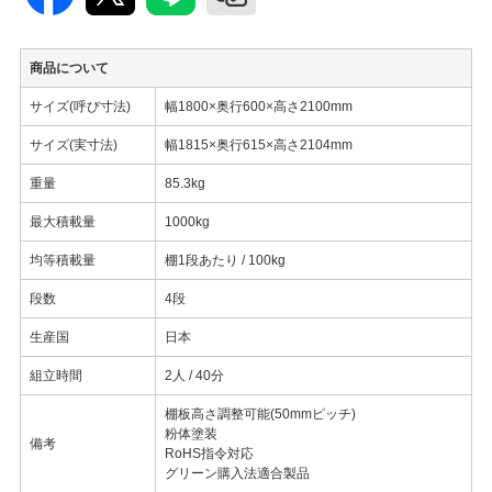
商品について
サイズ(呼び寸法)
幅1800×奥行600×高さ2100mm
サイズ(実寸法)
幅1815×奥行615×高さ2104mm
重量
85.3kg
最大積載量
1000kg
均等積載量
棚1段あたり / 100kg
段数
4段
生産国
日本
組立時間
2人 / 40分
棚板高さ調整可能(50mmピッチ)
粉体塗装
備考
RoHS指令対応
グリーン購入法適合製品