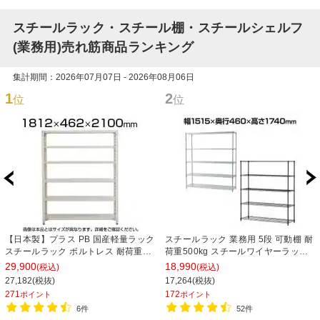
スチールラック・スチール棚・スチールシェルフ
(業務用)売れ筋商品ランキング
集計期間：2026年07月07日 - 2026年08月06日
1
2
位
位
【日本製】プラス PB 国産軽量ラック
スチールラック 業務用 5段 可動棚 耐
スチールラック ボルトレス 耐荷重
荷重500kg スチールワイヤーラック
150kg/段 天地6段 幅1812×奥行462×
シェルゴ 幅1515×奥行460×高さ
29,900
18,990
(税込)
(税込)
高さ2100mm スチール棚 スチールシ
1740mm
27,182(税抜)
17,264(税抜)
ェルフ 収納棚 オープンラック 収納ラ
271
172
ポイント
ポイント
ック
6件
52件