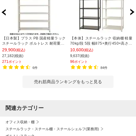
【日本製】プラス PB 国産軽量ラック
【本体】スチールラック 収納棚 軽量
スチールラック ボルトレス 耐荷重
70kg/段 5段 幅875×奥行450×高さ
150kg/段 天地6段 幅1812×奥行462×
1800mm 【ホワイト・ブラック】
29,900
10,600
(税込)
(税込)
高さ2100mm スチール棚 スチールシ
27,182(税抜)
9,637(税抜)
ェルフ 収納棚 オープンラック 収納ラ
271
96
ポイント
ポイント
ック
6件
84件
売れ筋商品ランキングをもっと見る
関連カテゴリー
オフィス収納・棚
スチールラック・スチール棚・スチールシェルフ(業務用)
ボルトレスラック