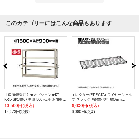
このカテゴリーにはこんな商品もあります
【追加/増設用】★オプション★KT-
エレクター(ERECTA) ワイヤーシェル
KRL-SP1890 / 中量 500kg/段 追加棚板
フ ブラック 幅900×奥行600mm
棚受け付き 幅1800×奥行900mm
B2436B1
13,500円(税込)
6,600円(税込)
12,273円(税抜)
6,000円(税抜)