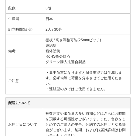
段数
3段
生産国
日本
組立時間(目安)
2人 / 30分
棚板 / 高さ調整可能(25mmピッチ)
連結型
備考
粉体塗装
RoHS指令対応
グリーン購入法適合製品
・集中荷重になりますと耐荷重能力は半減しま
す。必ず均等に荷重を分布させてご使用くださ
ご注意
い。
・連結型のみではご使用できません。
配送について
複数注文や出荷量の多い時期などはさらにお時間
を頂戴する可能性がございます。また、台数をま
お届け日について
とめてのご購入の場合、分納でのお届けとなる場
合がございます。納期、およびお届け詳細はお問
い合わせください。