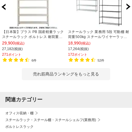
【日本製】プラス PB 国産軽量ラック
スチールラック 業務用 5段 可動棚 耐
スチールラック ボルトレス 耐荷重
荷重500kg スチールワイヤーラック
150kg/段 天地6段 幅1812×奥行462×
シェルゴ 幅1515×奥行460×高さ
29,900
18,990
(税込)
(税込)
高さ2100mm スチール棚 スチールシ
1740mm
27,182(税抜)
17,264(税抜)
ェルフ 収納棚 オープンラック 収納ラ
271
172
ポイント
ポイント
ック
6件
52件
売れ筋商品ランキングをもっと見る
関連カテゴリー
オフィス収納・棚
スチールラック・スチール棚・スチールシェルフ(業務用)
ボルトレスラック