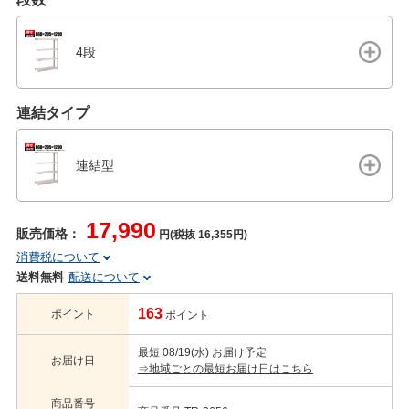
4段
連結タイプ
連結型
17,990
販売価格：
円(税抜 16,355円)
消費税について
送料無料
配送について
163
ポイント
ポイント
最短 08/19(水) お届け予定
お届け日
⇒地域ごとの最短お届け日はこちら
商品番号