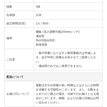
段数
4段
生産国
日本
組立時間(目安)
2人 / 30分
棚板 / 高さ調整可能(25mmピッチ)
連結型
備考
RoHS指令対応
粉体塗装
・集中荷重になりますと耐荷重能力は半減しま
す。必ず均等に荷重を分布させてご使用くださ
ご注意
い。
・連結型のみではご使用できません。
配送について
複数注文や出荷量の多い時期などはさらにお時間
を頂戴する可能性がございます。また、台数をま
お届け日について
とめてのご購入の場合、分納でのお届けとなる場
合がございます。納期、およびお届け詳細はお問
い合わせください。