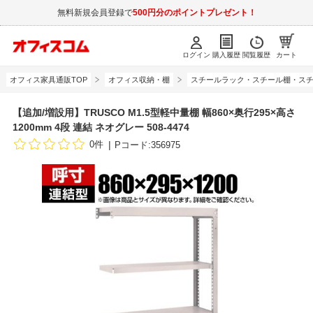
無料新規会員登録で
500円分のポイントプレゼント！
ログイン
購入履歴
閲覧履歴
カート
オフィス家具通販TOP
オフィス収納・棚
スチールラック・スチール棚・スチ
【追加/増設用】TRUSCO M1.5型軽中量棚 幅860×奥行295×高さ
1200mm 4段 連結 ネオグレー 508-4474
0件
Pコード:356975