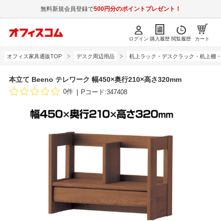
無料新規会員登録で
500円分のポイントプレゼント！
ログイン
購入履歴
閲覧履歴
カート
オフィス家具通販TOP
デスク周辺用品
机上ラック・デスクラック・机上棚
本立て Beeno テレワーク 幅450×奥行210×高さ320mm
0件
Pコード:347408