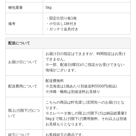
梱包重量
5kg
・固定仕切り板1枚
備考
・小引出し1杯付き
・ガッチリ金具付き
配送について
お届け日の指定はできますが、時間指定はお受け
できません。
お届け日について
※一部、配達日(曜日)のご指定がお受けできない
地域がございます。
配送費無料
配送費用について
※北海道は1個あたり別途送料5500円(税込)
※沖縄・離島は別途送料お見積り
こちらの商品は軒先渡し(玄関先へのお届け)とな
ります。
階上げ(階下げ)につ
※エレベータ無しの階上げ(階下げ)は納品総重量3
いて
5kgまで階上げ(階下げ)費用無料、それ以上は別途
お見積もりとなります。
組立について
お客様組立の商品です。