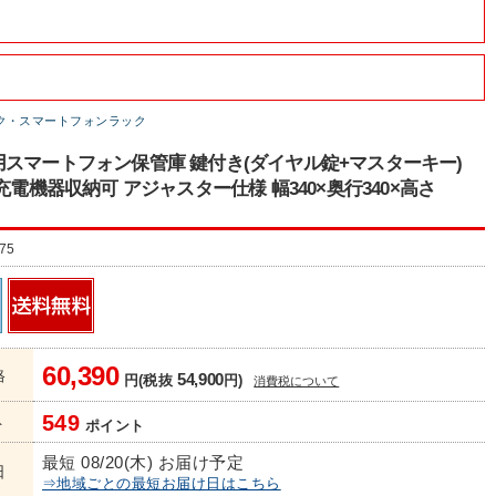
ク・スマートフォンラック
スマートフォン保管庫 鍵付き(ダイヤル錠+マスターキー)
 充電機器収納可 アジャスター仕様 幅340×奥行340×高さ
75
60,390
格
54,900
円(税抜
円)
消費税について
549
ト
ポイント
最短 08/20(木) お届け予定
日
⇒地域ごとの最短お届け日はこちら