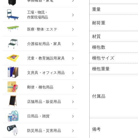
事務機器・家電
重量
工場・物流・
作業現場用品
耐荷重
医療･整体･エステ
材質
介護福祉用品・家具
梱包数
梱包サイズ
児童・教育施設用家具
梱包重量
文房具・オフィス用品
郵便・梱包用品
付属品
店舗用品・販促用品
日用品・雑貨
備考
防災用品・災害用品