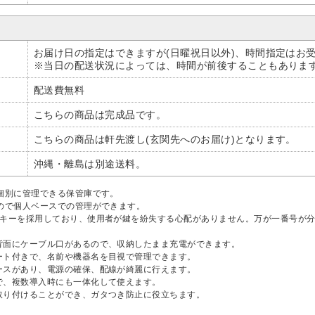
お届け日の指定はできますが(日曜祝日以外)、時間指定はお受
※当日の配送状況によっては、時間が前後することもありま
配送費無料
こちらの商品は完成品です。
こちらの商品は軒先渡し(玄関先へのお届け)となります。
沖縄・離島は別途送料。
個別に管理できる保管庫です。
ので個人ベースでの管理ができます。
ーキーを採用しており、使用者が鍵を紛失する心配がありません。万が一番号が
背面にケーブル口があるので、収納したまま充電ができます。
ート付きで、名前や機器名を目視で管理できます。
ースがあり、電源の確保、配線が綺麗に行えます。
で、複数導入時にも一体化して使えます。
取り付けることができ、ガタつき防止に役立ちます。