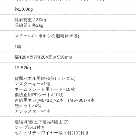
約10.9kg
総耐荷重 / 30kg
収納部 / 各2kg
スチール(エポキシ樹脂粉体塗装)
1箱
幅420×奥行420×高さ500mm
12.52kg
背面パネル用鍵×2個(ランダム)
マスターキー×1個
ネームプレート用カード×10枚
傷防止用PPシート×10枚
連結用ネジ(M6×10)×2本、(M6×80)×4本
袋ナット×4個
アジャスター×4本
連結可能(上下連結3段まで)
ケーブル口付き
セキュリティワイヤー取り付け穴付き