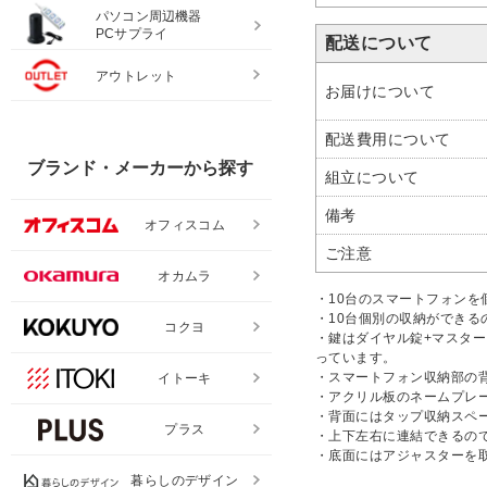
パソコン周辺機器
PCサプライ
配送について
アウトレット
お届けについて
配送費用について
ブランド・メーカーから探す
組立について
備考
オフィスコム
ご注意
オカムラ
・10台のスマートフォンを
・10台個別の収納ができる
コクヨ
・鍵はダイヤル錠+マスタ
っています。
・スマートフォン収納部の
イトーキ
・アクリル板のネームプレ
・背面にはタップ収納スペ
プラス
・上下左右に連結できるの
・底面にはアジャスターを
暮らしのデザイン