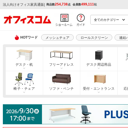
254,738
499,111
|
法人向けオフィス家具通販
商品数
点
会員数
社
HOTワード
メッシュチェア
ロールスクリーン
連結
デスク・机
フリーアドレス
デスク周辺用品
椅子・チェア
ソファ・ベンチ
受付・エントランス
応