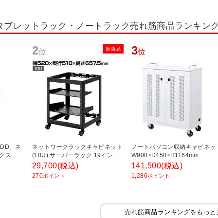
タブレットラック・ノートラック売れ筋商品ランキン
2
3
新商品
位
位
HDD、ネ
ネットワークラックキャビネット
ノートパソコン収納キャビネッ
クス
(10U) サーバーラック 19インチ
W900×D450×H1164mm
マウント対応 スチール EIA規格
29,700
(税込)
141,500
(税込)
キャスター付 音響 録画 検査機器
270
1,286
ポイント
ポイント
省スペース 工場 イベント会場
売れ筋商品ランキングをもっと