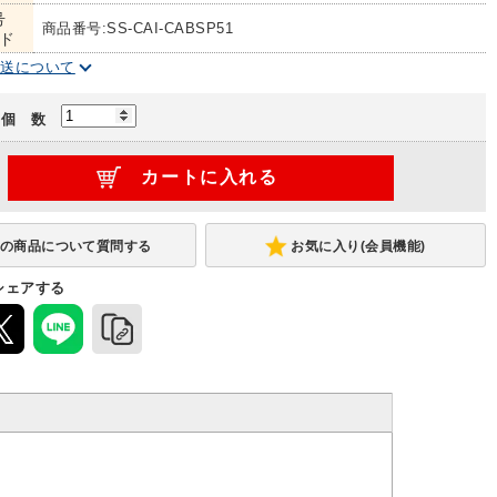
号
商品番号:SS-CAI-CABSP51
ド
配送について
個 数
お気に入り(会員機能)
シェアする