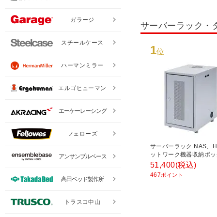
ガラージ
サーバーラック・
スチールケース
1
位
ハーマンミラー
エルゴヒューマン
エーケーレーシング
フェローズ
サーバーラック NAS、
ットワーク機器収納ボッ
アンサンブルベース
W300×D420×H508mm
51,400
(税込)
467
ポイント
高田ベッド製作所
トラスコ中山