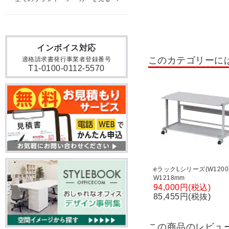
シューズボックス 扉付きタ
木製シューズボックス
シューズボックス 6人用
インボイス対応
このカテゴリーに
適格請求書発行事業者登録番号
シューズボックス 24人用～
T1-0100-0112-5570
屋外用ラック
ステンレ
スチールラック 収納棚 30kg
スチールラック 軽中量棚 150
スチールラック スリムラッ
エレクター
スチールラ
eラックLシリーズ(W1200
W1218mm
オフィスキッチン・食器棚
94,000円(税込)
85,455円(税抜)
テレビ台・テレビスタンド
ブックラックワゴン
サ
この商品のレビュ