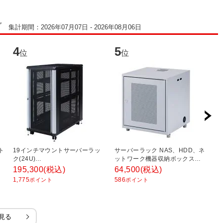
グ
集計期間：2026年07月07日 - 2026年08月06日
4
5
6
位
位
ト
19インチマウントサーバーラッ
サーバーラック NAS、HDD、ネ
ネ
ク(24U)
ットワーク機器収納ボックス
(
W600×D1100×H1256mm
W450×D420×H508mm
マ
195,300
(税込)
64,500
(税込)
3
キ
1,775
586
2
ポイント
ポイント
省
見る