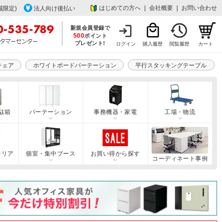
はじめての方へ
|
会社概要
|
お問い合わせ
域限定)
法人向け後払い
新規会員登録で
500
ポイント
プレゼント!
ログイン
購入履歴
閲覧履歴
カート
チェア
ホワイトボードパーテーション
平行スタッキングテーブル
駄箱
パーテーション
事務機器・家電
工場・物流
テリア
個室・集中ブース
お買い得から探す
コーディネート事例