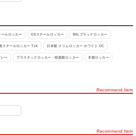
チールロッカー
GSスチールロッカー
BKLブラックロッカー
産スチールロッカー TLK
日本製 スリムロッカー ホワイト OC
グレー
プラスチックロッカー・樹脂製ロッカー
木製ロッカー
ルロッカー
パーソナルロッカー・フリーアドレスロッカー
カー 4人用
ロッカー 6人用
ロッカー 8人用
ロッカー 9人用
Recommend Item
ョン
ロッカー シリンダー錠
ロッカー ダイヤル錠
ネット・書庫
スチールキャビネット・スチール書庫
タイプから探す
下駄箱・シューズボックス・シューズロッカー・靴箱
ック
樹脂棚付き 木製スリッパシューズラック
Recommend Item