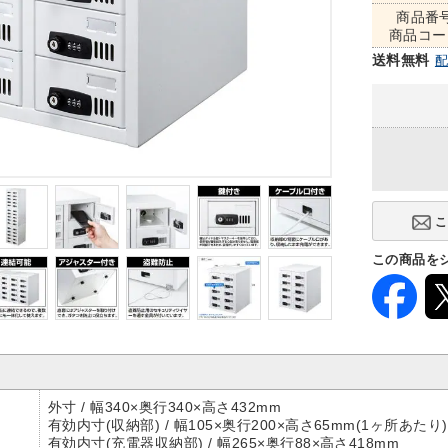
商品番
商品コー
送料無料
この商品を
外寸 / 幅340×奥行340×高さ432mm
有効内寸(収納部) / 幅105×奥行200×高さ65mm(1ヶ所あたり)
有効内寸(充電器収納部) / 幅265×奥行88×高さ418mm