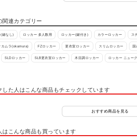
の関連カテゴリー
(鍵なし)
ロッカー 多人数用
ロッカー(鍵付き)
カラーロッカー
ス
オカムラ(okamura)
FZロッカー
更衣室ロッカー
スリムロッカー
国
SLDロッカー
SLB更衣室ロッカー
木目調ロッカー
ロッカー ニュー
 ロッカー ホワイト OC
多人数用小物入れロッカー
学校用ロッカー・スクー
れ・スイッパー
ロッカー 1人用
ロッカー 2人用
ロッカー 3人用
ロッ
クした人はこんな商品もチェックしています
ー 12人用
ロッカー 多人数用
ロッカーホワイト系(白)
ロッカーオプシ
ッカー IC錠
ロッカー 南京錠
コインリターン錠
内筒交換錠
キャビ
おすすめ商品を見る
書類整理ケース
木製キャビネット・木製ラック・木製書庫
役員用家具
扉
木製シューズラック
樹脂棚付き 木製シューズラック
木製スリッパシューズラ
人はこんな商品も買っています