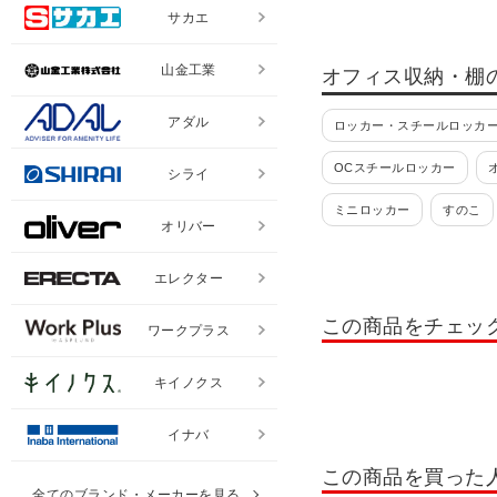
サカエ
山金工業
オフィス収納・棚
アダル
ロッカー・スチールロッカー
OCスチールロッカー
シライ
ミニロッカー
すのこ
オリバー
貴重品ロッカー
日本製
エレクター
掃除用具入れ・掃除道具入
この商品をチェッ
ワークプラス
ロッカー 10人用
ロッカ
ロッカー テンキー錠
ロ
キイノクス
書類整理棚・小物整理棚・
イナバ
OCシューズロッカー
この商品を買った
全てのブランド・メーカーを見る