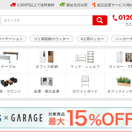
3,300円以上で送料無料
最短当日出荷
組立設置サービス(地
パーテーション
ゴミ箱収納カウンター
4人用ロッカー
ハンガー
テーブル
オフィス収納
ラック・シェルフ
ロッカー・下
接・ラウンジ
金庫・耐火金庫
ホワイトボード
オフィスイン