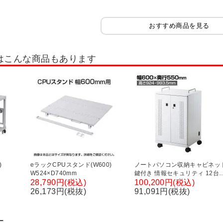
イプ スリム
シューズボックス 扉付きタイプ ゆったり
シューズボックス オ
シューズラック
スリッパラック
シューズボックス オープンタイプ 可動棚
おすすめ商品を見る
シューズボックス 8人用
シューズボックス 9人用
シューズボックス 10人用
はこんな商品もあります
30人用
シューズボックス 32人用
シューズボックス 40人用
スチールラ
スラック
ボルトレスラック
キャスター付きラック
木棚スチールラック 
～50kg/段
スチールラック 軽量棚 70kg/段
スチールラック 軽量棚 80kg/段
kg/段
スチールラック 軽中量棚 200kg/段
スチールラック 中量棚 250kg/段
ク
スチールラック ボード棚
PB 国産軽量ラック 150kg/段
ショップラッ
ック オプション
メタル製ラック
メタルシェルフ
オープンラック・シェ
)
eラックCPUスタンド(W600)
ノートパソコン収納キャビネッ
W524×D740mm
鍵付き 情報セキュリティ 12台
キッチンワゴン
カウンター・カウンター収納
レンジ台・キッチン棚
納 15型対応 幅600×奥行550×
28,790円(税込)
100,200円(税込)
さ993.5(キャスター取り付け
26,173円(税抜)
91,091円(税抜)
・ローボード
プリンター台・プリンターラック・プリンターワゴン
ファイル
時)mm
ーバーラック・タブレットラック・ノートラック
サーバーラック
タブレット
ー