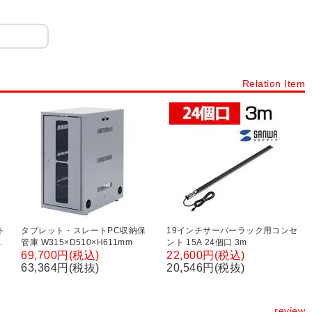
ープンタイプ
シューズボックス 扉・窓付きタイプ
下駄箱 オープンタイプ
プラスチックロッカー
シューズボックス 12人用～20人用
Relation Item
ック・スチール棚・スチールシェルフ(業務用)
スチールラック
シェルゴ
スチールワイヤーラック シェルゴ
スチールラック 軽量棚 100kg/段
スチールラック 軽量棚 120kg/段
スチールラック 中量棚 300kg/段
スチールラック 中量棚 500kg/段
ク・陳列棚
コンテナラック
樹脂製シェルフ・プラスチック棚
ルフ
パーテーションラック・間仕切りシェルフ
電話台・FAX台
ト
タブレット・スレートPC収納保
19インチサーバーラック用コンセ
収
管庫 W315×D510×H611mm
ント 15A 24個口 3m
コレクションケース・ショーケース
高
69,700円(税込)
22,600円(税込)
63,364円(税抜)
20,546円(税抜)
ワゴン・ファイルラック・ワゴンラック
モーションカート
ラック・スマートフォンラック
ノートパソコンラック
review