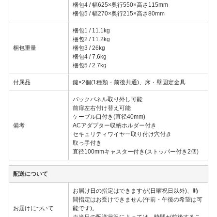
梱包4 / 幅625×奥行550×高さ115mm
梱包5 / 幅270×奥行215×高さ80mm
梱包1 / 11.1kg
梱包2 / 11.2kg
梱包重量
梱包3 / 26kg
梱包4 / 7.6kg
梱包5 / 2.7kg
付属品
鍵×2個(1種類・前後共通)、床・壁固定金具
バックパネル取り外し可能
前扉左右付け替え可能
ケーブル口付き(直径40mm)
備考
ACアダプター収納ホルダー付き
セキュリティワイヤー取り付け穴付き
取っ手付き
直径100mmキャスター付き(ストッパー付き2個)
配送について
お届け日の指定はできますが(日曜祝日以外)、時
間指定はお受けできません(午前・午後の希望は可
お届けについて
能です)。
※当日の配送状況によっては、時間が前後するこ