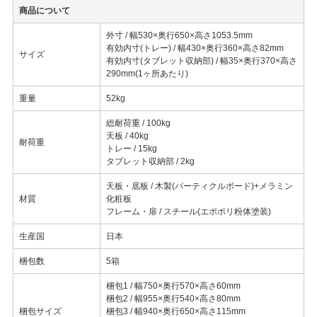
商品について
外寸 / 幅530×奥行650×高さ1053.5mm
有効内寸(トレー) / 幅430×奥行360×高さ82mm
サイズ
有効内寸(タブレット収納部) / 幅35×奥行370×高さ
290mm(1ヶ所あたり)
重量
52kg
総耐荷重 / 100kg
天板 / 40kg
耐荷重
トレー / 15kg
タブレット収納部 / 2kg
天板・底板 / 木製(パーティクルボード)+メラミン
材質
化粧板
フレーム・扉 / スチール(エポポリ粉体塗装)
生産国
日本
梱包数
5箱
梱包1 / 幅750×奥行570×高さ60mm
梱包2 / 幅955×奥行540×高さ80mm
梱包サイズ
梱包3 / 幅940×奥行650×高さ115mm