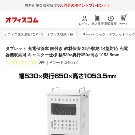
無料新規会員登録で
500円分のポイントプレゼント！
ログイン
購入履歴
閲覧履歴
カート
オフィス家具通販TOP
オフィス収納・棚
サーバーラック・タブレットラッ
タブレット 充電保管庫 鍵付き 教材保管 22台収納 14型対応 充電
器機収納可 キャスター仕様 幅530×奥行650×高さ1053.5mm
0件
Pコード:346272