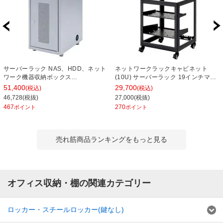
サーバーラック NAS、HDD、ネット
ネットワークラックキャビネット
ワーク機器収納ボックス
(10U) サーバーラック 19インチマウ
W300×D420×H508mm
ント対応 スチール EIA規格 キャスタ
51,400
29,700
(税込)
(税込)
ー付 音響 録画 検査機器 省スペース
46,728(税抜)
27,000(税抜)
工場 イベント会場
467
270
ポイント
ポイント
売れ筋商品ランキングをもっと見る
オフィス収納・棚の関連カテゴリー
ロッカー・スチールロッカー(鍵なし)