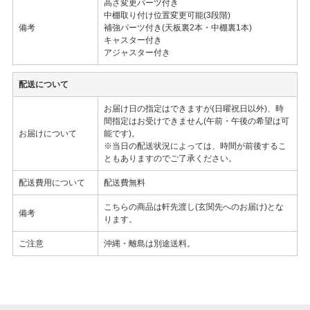
高さ変更パーツ付き
中棚取り付け位置変更可能(3段階)
備考
補強パーツ付き(天板裏2本・中棚裏1本)
キャスター付き
アジャスター付き
配送について
お届け日の指定はできますが(日曜祝日以外)、時
間指定はお受けできません(午前・午後の希望は可
お届けについて
能です)。
※当日の配送状況によっては、時間が前後するこ
ともありますのでご了承ください。
配送費用について
配送費無料
こちらの商品は軒先渡し(玄関先へのお届け)とな
備考
ります。
ご注意
沖縄・離島は別途送料。