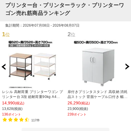
プリンター台・プリンターラック・プリンターワ
ゴン売れ筋商品ランキング
集計期間：2026年07月08日 - 2026年08月07日
1
2
位
位
レシル 高耐荷重 プリンターワゴン プ
扉付きプリンタスタンド 高収納 消耗
リンター台 3段 総耐荷重90kg A4対
品ストック 背面ケーブル口付き 幅
応 可動棚付き 幅620×奥行526×高さ
500×奥行500×高さ700mm
14,990
26,290
(税込)
(税込)
720mm プリンターラック 木目調 キ
13,628(税抜)
23,900(税抜)
ャスター付き
136
239
ポイント
ポイント
117件