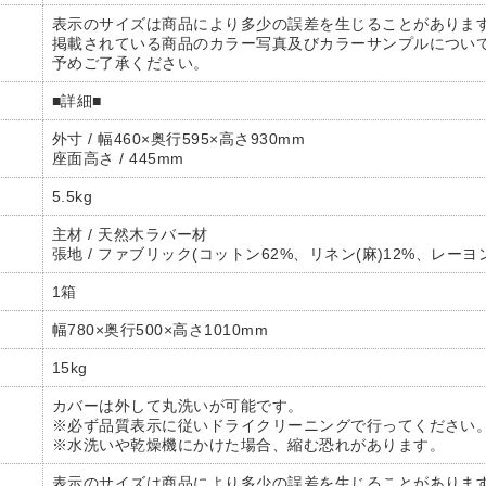
表示のサイズは商品により多少の誤差を生じることがありま
掲載されている商品のカラー写真及びカラーサンプルについ
予めご了承ください。
■詳細■
外寸 / 幅460×奥行595×高さ930mm
座面高さ / 445mm
5.5kg
主材 / 天然木ラバー材
張地 / ファブリック(コットン62%、リネン(麻)12%、レーヨン
1箱
幅780×奥行500×高さ1010mm
15kg
カバーは外して丸洗いが可能です。
※必ず品質表示に従いドライクリーニングで行ってください
※水洗いや乾燥機にかけた場合、縮む恐れがあります。
表示のサイズは商品により多少の誤差を生じることがありま