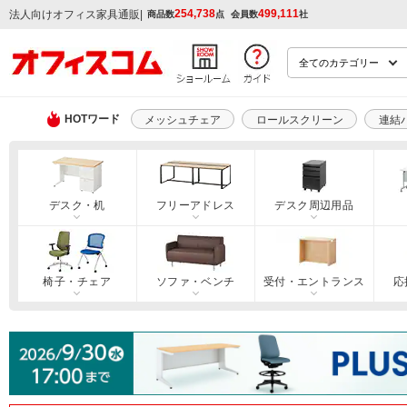
254,738
499,111
|
法人向けオフィス家具通販
商品数
点
会員数
社
HOTワード
メッシュチェア
ロールスクリーン
連結
デスク・机
フリーアドレス
デスク周辺用品
椅子・チェア
ソファ・ベンチ
受付・エントランス
応