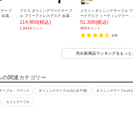
クテーブ
プラス ダイニングワークテーブ
メラミンダイニングテーブル ワ
 会議テ
ル フリーアドレスデスク 会議テ
ークデスク ミーティングテーブ
ブル 配
ーブル ミーティングテーブル 配
ル スチール脚 幅1500×奥行800
114,900
(税込)
51,300
(税込)
1000×
線収納付き 幅1800×奥行1000×
高さ720mm
1,044
466
ポイント
ポイント
高さ720mm
6件
売れ筋商品ランキングをもっと
ルの関連カテゴリー
テーブル・ラウンド
ダイニングテーブル(3人以下用)
ダイニングテーブル(4人
カフェテーブル