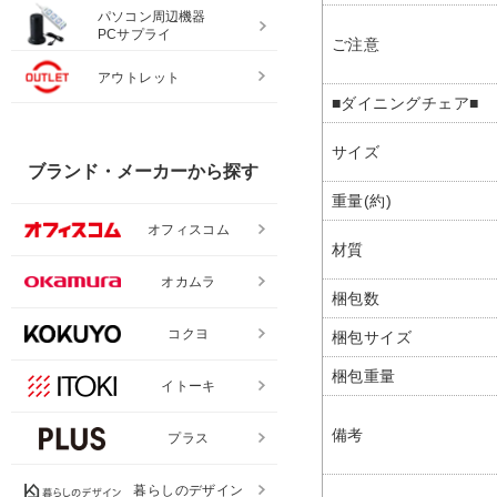
パソコン周辺機器
PCサプライ
ご注意
アウトレット
■ダイニングチェア■
サイズ
ブランド・メーカーから探す
重量(約)
オフィスコム
材質
オカムラ
梱包数
コクヨ
梱包サイズ
梱包重量
イトーキ
備考
プラス
暮らしのデザイン