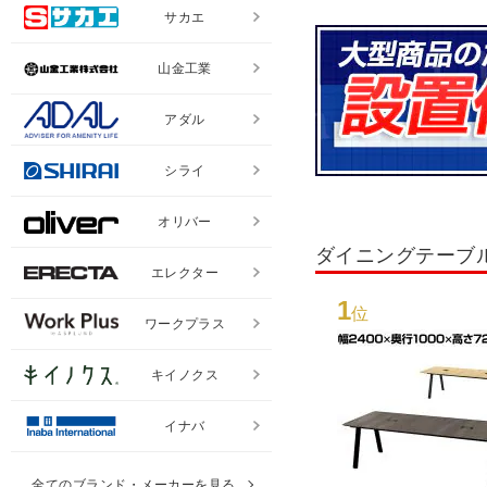
サカエ
山金工業
アダル
シライ
オリバー
ダイニングテーブ
エレクター
1
位
ワークプラス
キイノクス
イナバ
全てのブランド・メーカーを見る