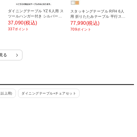
ダイニングテーブル YZ 6人用 ス
レ
スタッキングテーブル RFH 6人
ツールハンガー付き シルバー塗
テ
用 折りたたみテーブル 平行スタ
×
装脚 国産 幅1800×奥行750×高さ
1
ッキング キャスター付き 国産 幅
37,090
(税込)
2
77,990
(税込)
700mm YZ-1875C 椅子掛け 食堂
ー
1800×奥行750×高さ700mm 椅子
337
2
ポイント
709
ポイント
テーブル 休憩室
ジ
掛け 天板跳ね上げ 食堂テーブル
休憩室
見る
以上用)
ダイニングテーブル+チェアセット