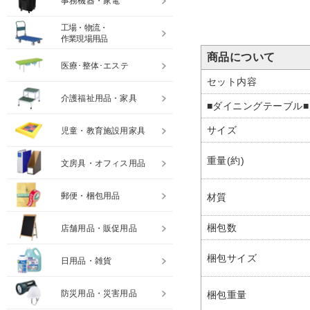
事務機器・家電
工場・物流・
作業現場用品
商品について
医療･整体･エステ
セット内容
介護福祉用品・家具
■ダイニングテーブル■
サイズ
児童・教育施設用家具
重量(約)
文房具・オフィス用品
郵便・梱包用品
材質
梱包数
店舗用品・販促用品
梱包サイズ
日用品・雑貨
防災用品・災害用品
梱包重量