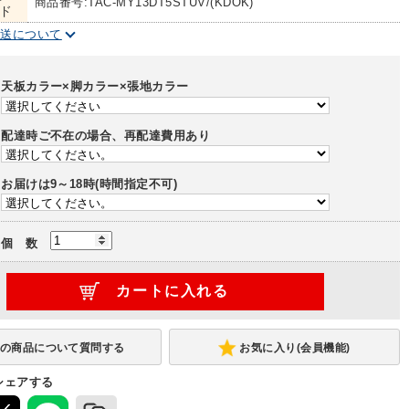
商品番号:TAC-MY13DT5STUV/(KDOK)
ド
配送について
天板カラー×脚カラー×張地カラー
配達時ご不在の場合、再配達費用あり
お届けは9～18時(時間指定不可)
個 数
お気に入り(会員機能)
シェアする