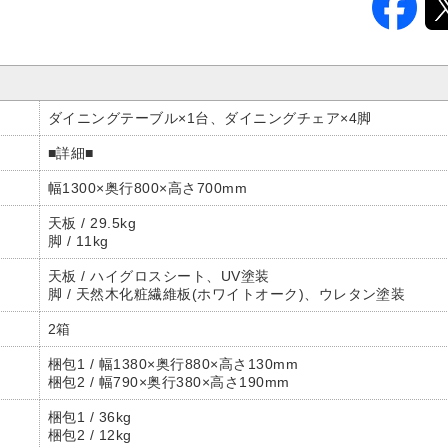
ダイニングテーブル×1台、ダイニングチェア×4脚
■詳細■
幅1300×奥行800×高さ700mm
天板 / 29.5kg
脚 / 11kg
天板 / ハイグロスシート、UV塗装
脚 / 天然木化粧繊維板(ホワイトオーク)、ウレタン塗装
2箱
梱包1 / 幅1380×奥行880×高さ130mm
梱包2 / 幅790×奥行380×高さ190mm
梱包1 / 36kg
梱包2 / 12kg