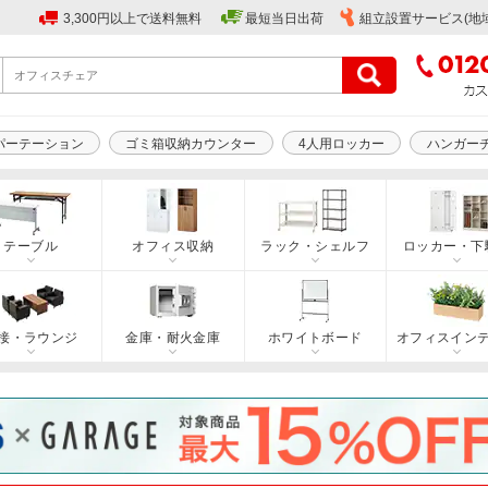
3,300円以上で送料無料
最短当日出荷
組立設置サービス(地
パーテーション
ゴミ箱収納カウンター
4人用ロッカー
ハンガー
テーブル
オフィス収納
ラック・シェルフ
ロッカー・下
接・ラウンジ
金庫・耐火金庫
ホワイトボード
オフィスイン