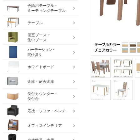
会議用テーブル・
ミーティングテーブル
テーブル
個室ブース・
集中ブース
パーテーション・
間仕切り
ホワイトボード
金庫・耐火金庫
受付カウンター・
受付台
応接・ソファ・ベンチ
オフィスインテリア