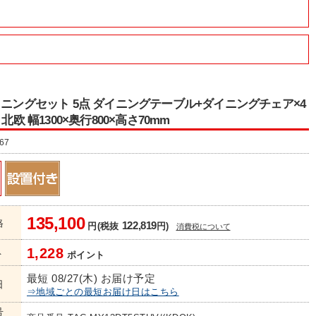
イニングセット 5点 ダイニングテーブル+ダイニングチェア×4
 北欧 幅1300×奥行800×高さ70mm
67
135,100
格
122,819
円(税抜
円)
消費税について
1,228
ト
ポイント
最短 08/27(木) お届け予定
日
⇒地域ごとの最短お届け日はこちら
号