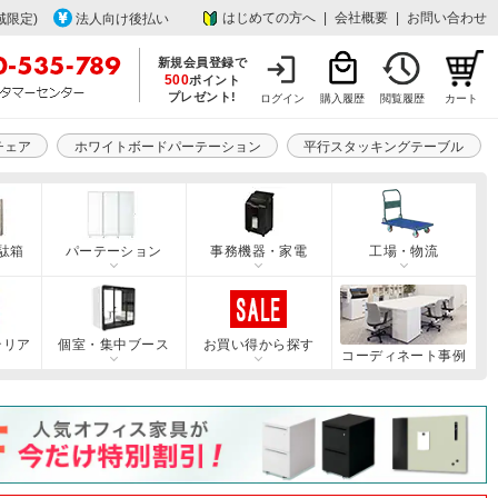
はじめての方へ
|
会社概要
|
お問い合わせ
域限定)
法人向け後払い
新規会員登録で
500
ポイント
プレゼント!
ログイン
購入履歴
閲覧履歴
カート
チェア
ホワイトボードパーテーション
平行スタッキングテーブル
駄箱
パーテーション
事務機器・家電
工場・物流
テリア
個室・集中ブース
お買い得から探す
コーディネート事例