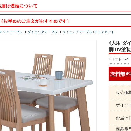
お届け遅延について
（お早めのご注文がおすすめです）
テリアテーブル
ダイニングテーブル
ダイニングテーブル+チェアセット
4人用 ダ
脚 UV塗装
Pコード:3461
販売価
ポイン
お届け
商品番