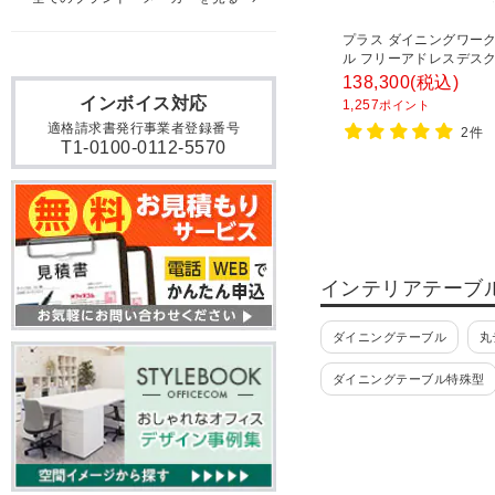
プラス ダイニングワー
ル フリーアドレスデスク
ーブル ミーティングテー
138,300
(税込)
線収納付き 幅2400×奥行
インボイス対応
1,257
ポイント
高さ720mm
適格請求書発行事業者登録番号
2件
T1-0100-0112-5570
インテリアテーブ
ダイニングテーブル
丸
ダイニングテーブル特殊型