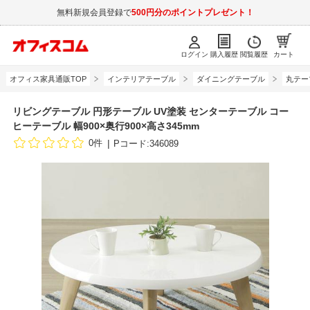
無料新規会員登録で
500円分のポイントプレゼント！
ログイン
購入履歴
閲覧履歴
カート
オフィス家具通販TOP
インテリアテーブル
ダイニングテーブル
丸テー
リビングテーブル 円形テーブル UV塗装 センターテーブル コー
ヒーテーブル 幅900×奥行900×高さ345mm
0件
Pコード:346089