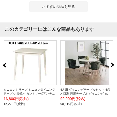
おすすめ商品を見る
このカテゴリーにはこんな商品もあります
ミニヨンシリーズ ミニヨンダイニング
4人用 ダイニングテーブルセット 5点
テーブル 天然木 カントリー&アンティ
木目調 円形テーブル ダイニング 丸テ
ーク シンプル ナチュラル 幅700×奥行
ーブル カフェテーブル セット モダン
16,800円(税込)
99,900円(税込)
700×高さ700mm
グレー グリーン ピンク イエロー (幅
15,273円(税抜)
90,819円(税抜)
1000mm 丸テーブル×1 チェア×4) ラウ
ンジ ロビー 休憩スペース サロン