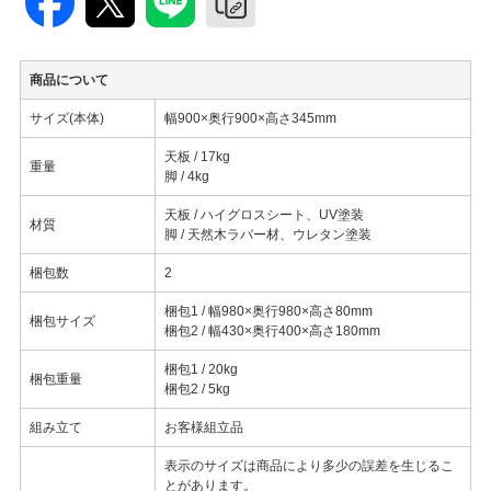
商品について
サイズ(本体)
幅900×奥行900×高さ345mm
天板 / 17kg
重量
脚 / 4kg
天板 / ハイグロスシート、UV塗装
材質
脚 / 天然木ラバー材、ウレタン塗装
梱包数
2
梱包1 / 幅980×奥行980×高さ80mm
梱包サイズ
梱包2 / 幅430×奥行400×高さ180mm
梱包1 / 20kg
梱包重量
梱包2 / 5kg
組み立て
お客様組立品
表示のサイズは商品により多少の誤差を生じるこ
とがあります。