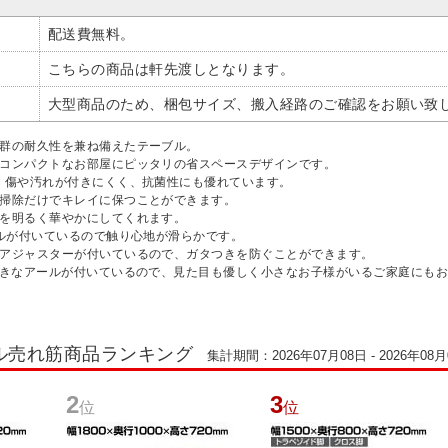
配送費無料。
こちらの商品は軒先渡しとなります。
大型商品のため、梱包サイズ、搬入経路のご確認をお願い致
抜群の耐久性を兼ね備えたテーブル。
のコンパクトなお部屋にピッタリの省スペースデザインです。
で、傷や汚れが付きにくく、抗菌性にも優れています。
き掃除だけでキレイに保つことができます。
屋を明るく華やかにしてくれます。
ールが付いているので触り心地が滑らかです。
るアジャスターが付いているので、ガタつきを防ぐことができます。
の大きなアールが付いているので、見た目も優しく小さなお子様がいるご家庭にも
ル売れ筋商品ランキング
集計期間：2026年07月08日 - 2026年08月
2
3
位
位