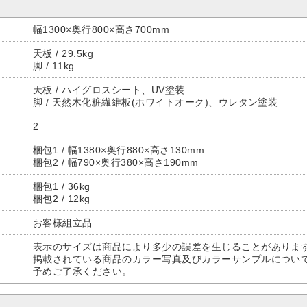
幅1300×奥行800×高さ700mm
天板 / 29.5kg
脚 / 11kg
天板 / ハイグロスシート、UV塗装
脚 / 天然木化粧繊維板(ホワイトオーク)、ウレタン塗装
2
梱包1 / 幅1380×奥行880×高さ130mm
梱包2 / 幅790×奥行380×高さ190mm
梱包1 / 36kg
梱包2 / 12kg
お客様組立品
表示のサイズは商品により多少の誤差を生じることがありま
掲載されている商品のカラー写真及びカラーサンプルについ
予めご了承ください。