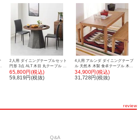
テ
2人用 ダイニングテーブルセット
4人用 アルンダ ダイニングテーブ
奥
円形 3点 ALT 木目 丸テーブル ダ
ル 天然木 木製 食卓テーブル 木製
イニングチェア スタッキング ダ
ヴィンテージ ナチュラル シンプ
65,800円(税込)
34,900円(税込)
イニングセット 幅1000mm 食卓
ル カジュアル 幅1200×奥行800×
59,819円(税抜)
31,728円(税抜)
テーブル×1 食卓椅子×2
高さ720mm
review
Q&A