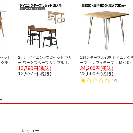
ルセット
2人用 ダイニング3点セット マリ
1290 テーブル800 ダイニング
ー ワークスペース シンプル お洒
ーブル カフェテーブル 幅800×
ア 肘付
落 天板:リアルな木目PVC お手入
行800×高さ730mm
13,790円(税込)
24,200円(税込)
mm 食
れ簡単 テーブル×1 チェア×2
12,537円(税抜)
22,000円(税抜)
)
1件
ー
レビュー