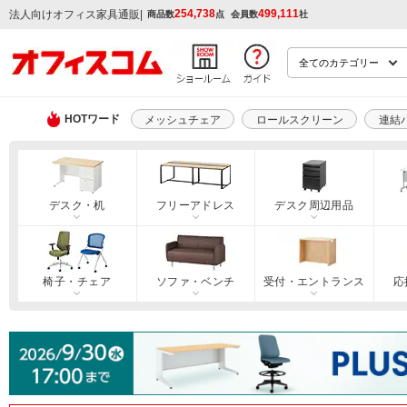
254,738
499,111
|
法人向けオフィス家具通販
商品数
点
会員数
社
HOTワード
メッシュチェア
ロールスクリーン
連結
デスク・机
フリーアドレス
デスク周辺用品
椅子・チェア
ソファ・ベンチ
受付・エントランス
応