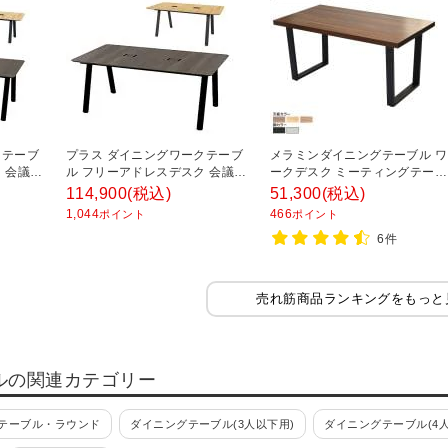
クテーブ
プラス ダイニングワークテーブ
メラミンダイニングテーブル ワ
 会議テ
ル フリーアドレスデスク 会議テ
ークデスク ミーティングテーブ
ブル 配
ーブル ミーティングテーブル 配
ル スチール脚 幅1500×奥行800
114,900
(税込)
51,300
(税込)
1000×
線収納付き 幅1800×奥行1000×
高さ720mm
1,044
466
ポイント
ポイント
高さ720mm
6件
売れ筋商品ランキングをもっと
ルの関連カテゴリー
テーブル・ラウンド
ダイニングテーブル(3人以下用)
ダイニングテーブル(4人