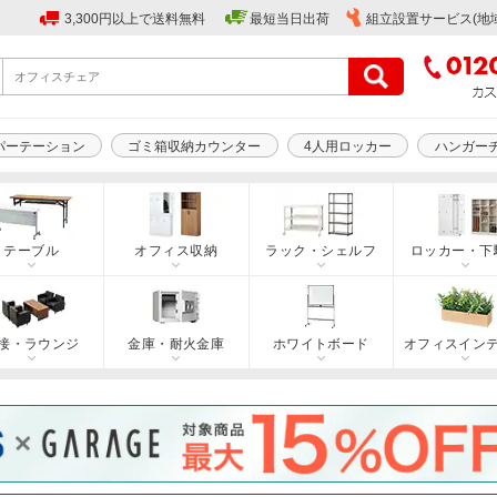
3,300円以上で送料無料
最短当日出荷
組立設置サービス(地
パーテーション
ゴミ箱収納カウンター
4人用ロッカー
ハンガー
テーブル
オフィス収納
ラック・シェルフ
ロッカー・下
接・ラウンジ
金庫・耐火金庫
ホワイトボード
オフィスイン