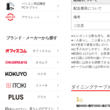
パソコン周辺機器
PCサプライ
配送費用について
備考
アウトレット
ご注意
●エレガントな艶を持ち、
ブランド・メーカーから探す
●一人暮らし、二人暮らし
●UV塗装で硬度が高いの
●お手入れがしやすく、拭
オフィスコム
●鏡面仕上げなので、お部
●小口面に100Rの緩いア
オカムラ
●脚裏には高さを調整でき
●テーブルの脚には20R
コクヨ
イトーキ
ダイニングテーブ
プラス
1
位
暮らしのデザイン