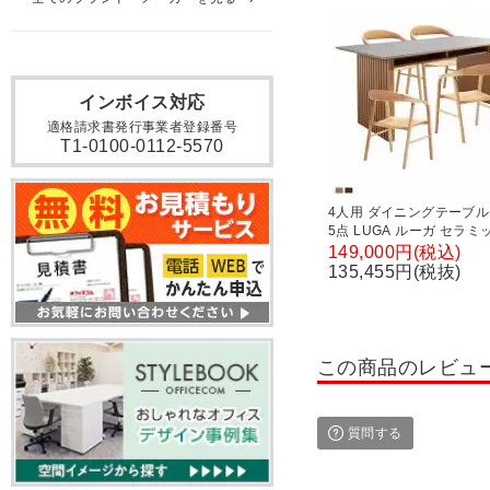
インボイス対応
適格請求書発行事業者登録番号
T1-0100-0112-5570
4人用 ダイニングテーブ
5点 LUGA ルーガ セラミックテー
ブル 木製 ダイニングチェ
149,000円(税込)
き 板座 和モダン (幅1650
135,455円(税抜)
卓テーブル×1 食卓椅子×4
この商品のレビュ
質問する