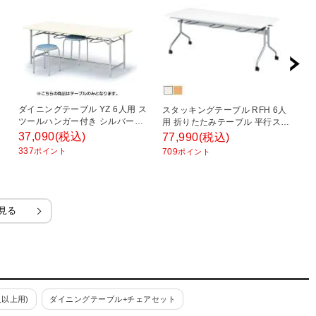
ダイニングテーブル YZ 6人用 ス
レ
スタッキングテーブル RFH 6人
ツールハンガー付き シルバー塗
テ
用 折りたたみテーブル 平行スタ
×
装脚 国産 幅1800×奥行750×高さ
1
ッキング キャスター付き 国産 幅
37,090
(税込)
2
77,990
(税込)
700mm YZ-1875C 椅子掛け 食堂
ー
1800×奥行750×高さ700mm 椅子
337
2
ポイント
709
ポイント
テーブル 休憩室
ジ
掛け 天板跳ね上げ 食堂テーブル
休憩室
見る
以上用)
ダイニングテーブル+チェアセット