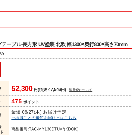
ーブル 長方形 UV塗装 北欧 幅1300×奥行800×高さ70mm
69
52,300
格
47,546
円(税抜
円)
消費税について
475
ト
ポイント
最短 08/27(木) お届け予定
日
⇒地域ごとの最短お届け日はこちら
号
商品番号:TAC-MY130DTUV/(KDOK)
ド