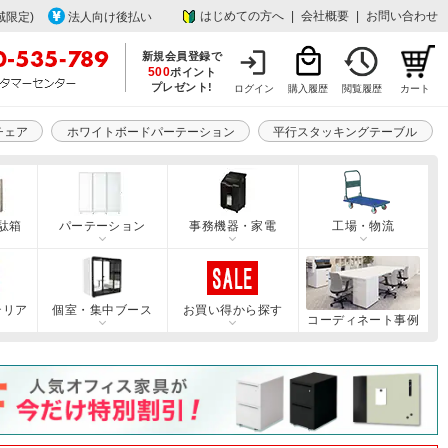
はじめての方へ
|
会社概要
|
お問い合わせ
域限定)
法人向け後払い
新規会員登録で
500
ポイント
プレゼント!
ログイン
購入履歴
閲覧履歴
カート
チェア
ホワイトボードパーテーション
平行スタッキングテーブル
駄箱
パーテーション
事務機器・家電
工場・物流
テリア
個室・集中ブース
お買い得から探す
コーディネート事例