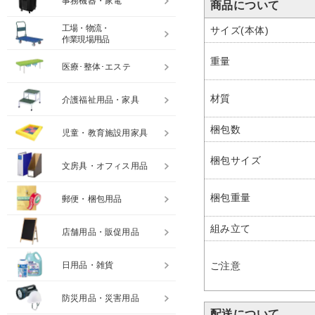
事務機器・家電
商品について
工場・物流・
サイズ(本体)
作業現場用品
重量
医療･整体･エステ
材質
介護福祉用品・家具
梱包数
児童・教育施設用家具
梱包サイズ
文房具・オフィス用品
梱包重量
郵便・梱包用品
組み立て
店舗用品・販促用品
日用品・雑貨
ご注意
防災用品・災害用品
配送について