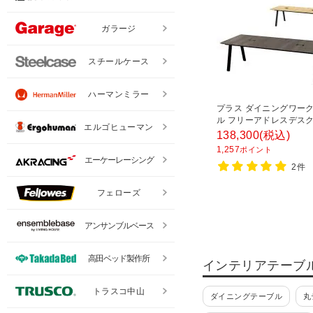
ガラージ
スチールケース
ハーマンミラー
プラス ダイニングワー
ル フリーアドレスデスク
エルゴヒューマン
ーブル ミーティングテー
138,300
(税込)
線収納付き 幅2400×奥行
1,257
ポイント
高さ720mm
エーケーレーシング
2件
フェローズ
アンサンブルベース
高田ベッド製作所
インテリアテーブ
トラスコ中山
ダイニングテーブル
丸