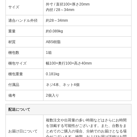
外寸 / 直径100×厚さ20mm
サイズ
内径 / 28～34mm
適合ハンドル外径
約28～34mm
重量
約0.089kg
材質
ABS樹脂
梱包数
1箱
梱包サイズ
幅100×奥行100×高さ40mm
梱包重量
0.181kg
付属品
ネジ4本、ネット4個
備考
2個入り
配送について
複数注文や出荷量の多い時期などはさらにお時間
を頂戴する可能性がございます。また、台数をま
お届け日について
とめてのご購入の場合、分納でのお届けとなる場
合がございます。納期、およびお届け詳細はお問