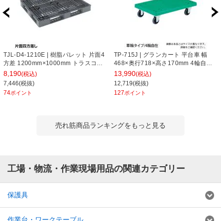
TJL-D4-1210E | 樹脂パレット 片面4
TP-715J | グランカート 平台車 幅
方差 1200mm×1000mm トラスコ中
468×奥行718×高さ170mm 4輪自在
山 (TRUSCO)
トラスコ中山 (TRUSCO) / 489-3034
8,190
13,990
(税込)
(税込)
7,446(税抜)
12,719(税抜)
74
127
ポイント
ポイント
売れ筋商品ランキングをもっと見る
工場・物流・作業現場用品の関連カテゴリー
保護具
作業台・ワークテーブル