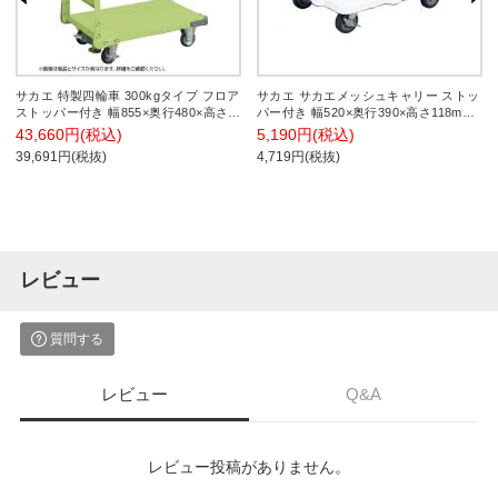
サカエ 特製四輪車 300kgタイプ フロア
サカエ サカエメッシュキャリー ストッ
ストッパー付き 幅855×奥行480×高さ
パー付き 幅520×奥行390×高さ118mm
855mm TAN-22F
SCR-M400EKWS
43,660円(税込)
5,190円(税込)
39,691円(税抜)
4,719円(税抜)
レビュー
質問する
レビュー
Q&A
レビュー投稿がありません。