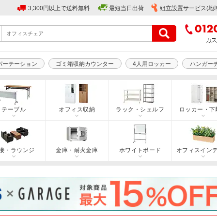
3,300円以上で送料無料
最短当日出荷
組立設置サービス(地
パーテーション
ゴミ箱収納カウンター
4人用ロッカー
ハンガー
テーブル
オフィス収納
ラック・シェルフ
ロッカー・下
接・ラウンジ
金庫・耐火金庫
ホワイトボード
オフィスイン