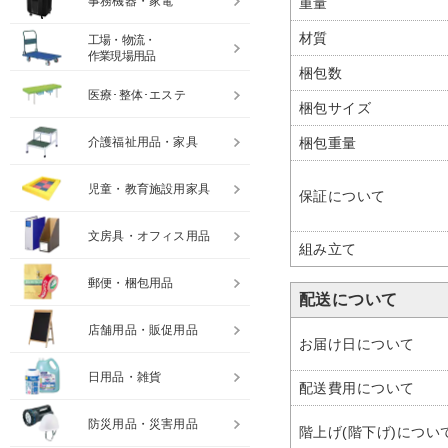
事務機器・家電
重量
材質
工場・物流・
作業現場用品
梱包数
医療･整体･エステ
梱包サイズ
梱包重量
介護福祉用品・家具
児童・教育施設用家具
保証について
文房具・オフィス用品
組み立て
郵便・梱包用品
配送について
店舗用品・販促用品
お届け日について
日用品・雑貨
配送費用について
防災用品・災害用品
階上げ(階下げ)につい