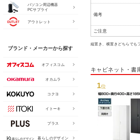
パソコン周辺機器
PCサプライ
備考
アウトレット
ご注意
縦置き、横置きどちらでも
ブランド・メーカーから探す
オフィスコム
キャビネット・書
オカムラ
1
位
コクヨ
イトーキ
プラス
暮らしのデザイン