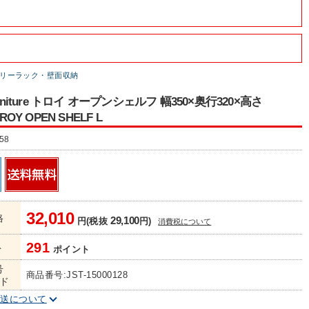
リーラック・壁面収納
urniture トロイ オープンシェルフ 幅350×奥行320×高さ
ROY OPEN SHELF L
58
32,010
格
29,100
円(税抜
円)
消費税について
291
ト
ポイント
号
商品番号:JST-15000128
ド
配送について