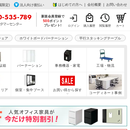
はじめての方へ
|
会社概要
|
お問い合わせ
域限定)
法人向け後払い
新規会員登録で
500
ポイント
プレゼント!
ログイン
購入履歴
閲覧履歴
カート
チェア
ホワイトボードパーテーション
平行スタッキングテーブル
駄箱
パーテーション
事務機器・家電
工場・物流
テリア
個室・集中ブース
お買い得から探す
コーディネート事例