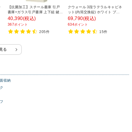
ー
【抗菌加工】スチール書庫 引戸
クウォール 3段ラテラルキャビネ
ス
ー
書庫+ガラス引戸書庫 上下組 鍵付
ット(内筒交換錠) ホワイト ブラ
チ
き オフィス キャビネット 国産 完
ック 幅900×奥行450×高さ
8
40,390
(税込)
69,790
(税込)
2
成品 【SIAA】
1050mm/RW45-310D RK45-
367
634
2
ポイント
ポイント
310D 【国産】 【完成品】
205件
15件
見る
面収納
ク
フ