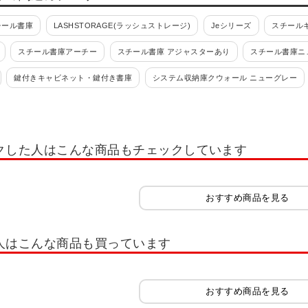
チール書庫
LASHSTORAGE(ラッシュストレージ)
Jeシリーズ
スチールキ
スチール書庫アーチー
スチール書庫 アジャスターあり
スチール書庫ニ
鍵付きキャビネット・鍵付き書庫
システム収納庫クウォール ニューグレー
S(旧NHS)
エスキャビネット
スチール書庫 L6シリーズ
シンライン
書類整理ケース
フロアケース・オフィスチェスト
書類整理ケース 高さ700mm
クした人はこんな商品もチェックしています
(錠付・鍵付)
書類整理ケース デスク周辺型
書類整理ケース デスク周辺型(錠
ット
小物整理ケース 高さ700mm(錠付・鍵付)
小物整理ケース 高さ880mm(錠
おすすめ商品を見る
ケース
マップケース
木製キャビネット・木製ラック・木製書庫
サイズ
ルボ2.0
Jeシリーズ
木製可動棚シェルフ Jシリーズ
木製キャビネット 
人はこんな商品も買っています
セルボ
木製キャビネット ペスパ
木製キャビネット ペスパ2.0 古木調
木
木製収納・シェルフ
隙間収納
木製役員用家具
チェスト・たんす
おすすめ商品を見る