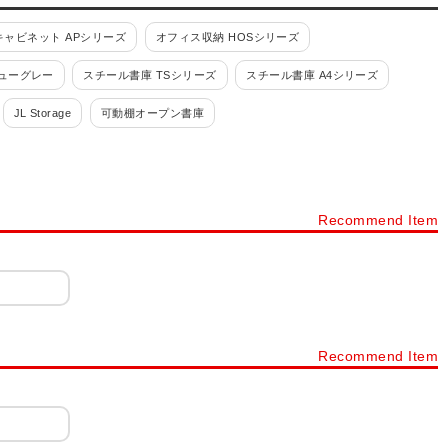
ャビネット APシリーズ
オフィス収納 HOSシリーズ
ューグレー
スチール書庫 TSシリーズ
スチール書庫 A4シリーズ
JL Storage
可動棚オープン書庫
スチール書庫ブラック
その他スチール製書庫・壁面収納
書類整理ケース 高さ880mm
Recommend Item
付・鍵付)
書類整理ケース 書庫内収納型
ファイリングキャビネット
付・鍵付)
小物整理ケース デスク周辺型(錠付・鍵付)
コンビ書庫
オーダーラックタナリオ
木製書庫 Variest
NF
木製キャビネット WD
木製キャビネット レモダ
Recommend Item
製キャビネット メティオ
木製キューブボックス 積み重ね収納
カラーボックス
フリーラック・壁面収納
ディスプレイラック