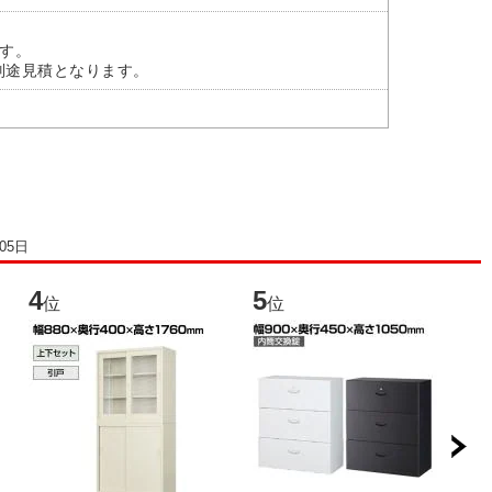
す。
別途見積となります。
05日
4
5
6
位
位