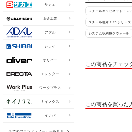
サカエ
スチールキャビネット・ス
山金工業
スチール書庫 OCSシリーズ
アダル
システム収納庫クウォール
コンビネーションブロック HO
シライ
書類整理棚・小物整理棚・
オリバー
この商品をチェッ
書類整理ケース 高さ880mm
エレクター
耐火ファイリングキャビネ
ワークプラス
レターケース
ペーパー
木製システムキャビネット セ
キイノクス
この商品を買った
木製システムキャビネット 
イナバ
役員収納家具 OXシリーズ
全てのブランド・メーカーを見る