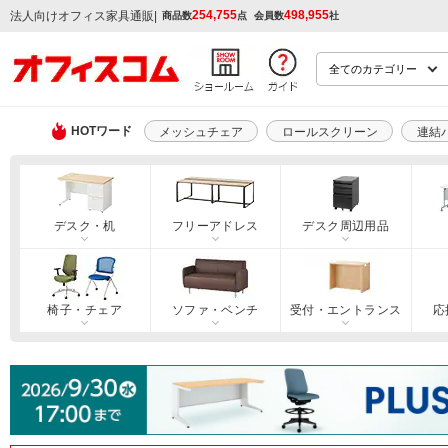
254,755
498,955
|
法人向けオフィス家具通販
商品数
点
会員数
社
HOTワード
メッシュチェア
ロールスクリーン
連結
デスク・机
フリーアドレス
デスク周辺用品
椅子・チェア
ソファ・ベンチ
受付・エントランス
応