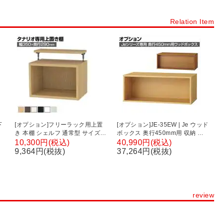
員用家具
扉タイプから探す
オープン書庫・オープンキャビネット
Relation Item
ト
引き戸書庫・引き戸キャビネット
ラテラル書庫・引き出し書庫
下
[オプション]フリーラック用上置
[オプション]JE-35EW | Je ウッド
き 本棚 シェルフ 通常型 サイズオ
ボックス 奥行450mm用 収納 キ
ーダー タナリオ 幅350×奥行
ャビネット 幅900×奥行450×高さ
10,300円(税込)
40,990円(税込)
290×高さ365～585mm 白井産業
348mm プラス(PLUS)
9,364円(税抜)
37,264円(税抜)
国産
review