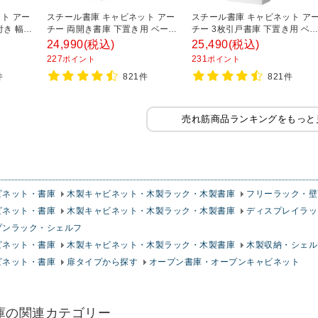
ト アー
スチール書庫 キャビネット アー
スチール書庫 キャビネット ア
付き 幅
チー 両開き書庫 下置き用 ベース
チー 3枚引戸書庫 下置き用 ベ
0mm
付き 幅800×奥行400×高さ
ス付き 幅800×奥行400×高さ
24,990
(税込)
25,490
(税込)
1100mm
1100mm
227
231
ポイント
ポイント
件
821件
821件
売れ筋商品ランキングをもっと
ビネット・書庫
木製キャビネット・木製ラック・木製書庫
フリーラック・壁
ビネット・書庫
木製キャビネット・木製ラック・木製書庫
ディスプレイラッ
プンラック・シェルフ
ビネット・書庫
木製キャビネット・木製ラック・木製書庫
木製収納・シェル
ビネット・書庫
扉タイプから探す
オープン書庫・オープンキャビネット
庫の関連カテゴリー