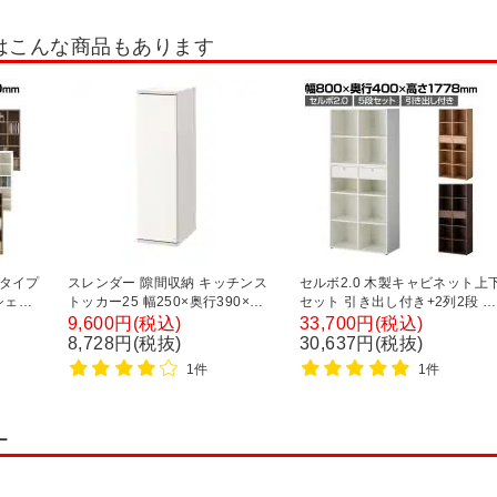
棚・書棚・コミックラック
ファントーニ ストレージ
ストレージ KK2
役
はこんな商品もあります
ネット
ガラス戸書庫・ガラス扉キャビネット
片開き書庫・片開きキャビネッ
ロッカー
組み合わせ書庫(セット書庫)
その他扉タイプ書庫
イタイプ
スレンダー 隙間収納 キッチンス
セルボ2.0 木製キャビネット上
シェル
トッカー25 幅250×奥行390×高
セット 引き出し付き+2列2段 積
さ895mm
み重ね型 幅800×奥行400×高さ
9,600円(税込)
33,700円(税込)
1778mm 【ホワイト・ナチュラ
8,728円(税抜)
30,637円(税抜)
ル・ダークブラウン】
1件
1件
ー