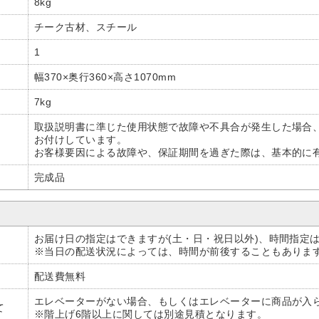
8kg
チーク古材、スチール
1
幅370×奥行360×高さ1070mm
7kg
取扱説明書に準じた使用状態で故障や不具合が発生した場合
お付けしています。
お客様要因による故障や、保証期間を過ぎた際は、基本的に
完成品
お届け日の指定はできますが(土・日・祝日以外)、時間指定
※当日の配送状況によっては、時間が前後することもありま
配送費無料
エレベーターがない場合、もしくはエレベーターに商品が入
て
※階上げ6階以上に関しては別途見積となります。