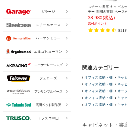
スチール書庫 キャビネッ
チー 両開き書庫 ベース
ガラージ
800×奥行400×高さ185
38,980
(税込)
354
ポイント
スチールケース
821
ハーマンミラー
エルゴヒューマン
エーケーレーシング
関連カテゴリー
オフィス収納・棚
キャ
フェローズ
オフィス収納・棚
キャ
オフィス収納・棚
オー
アンサンブルベース
オフィス収納・棚
キャ
オフィス収納・棚
キャ
高田ベッド製作所
トラスコ中山
キャビネット・書