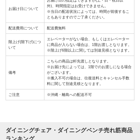
お届け日の指定はできますが(土・日・祝日以
外)、時間指定はお受けできません。
お届け日について
※当日の配送状況によっては、時間が前後するこ
ともありますのでご了承ください。
配送費用について
配送費無料
エレベーターがない場合、もしくはエレベーター
階上げ(階下げ)につ
に商品が入らない場合は、1階お渡しとなります。
いて
※階上げ6階以上に関しては別途見積となります。
こちらの商品は軒先渡しとなります。
※お届け先によっては、1階でのお渡しになる場合
備考
がございます。
※搬入不可の場合は、往復送料とキャンセル手数
料に関して別途見積となります。
ご注意
※沖縄・離島への配送不可
ダイニングチェア・ダイニングベンチ売れ筋商品
ランキング