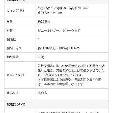
外寸 / 幅1100×奥行630×高さ780mm
サイズ(本体)
座面高さ / 440mm
重量
約16.5kg
材質
ビニールレザー、ラバーウッド
梱包数
1
梱包サイズ
幅1130×奥行660×高さ810mm
梱包重量
18kg
取扱説明書に準じた使用状態で故障や不具合が発
生した場合、無償で修理または交換をさせていた
保証について
だく1年保証をお付けしています。
お客様要因による故障や、保証期間を過ぎた際
は、基本的に有償修理となります。
組み立て
完成品
配送について