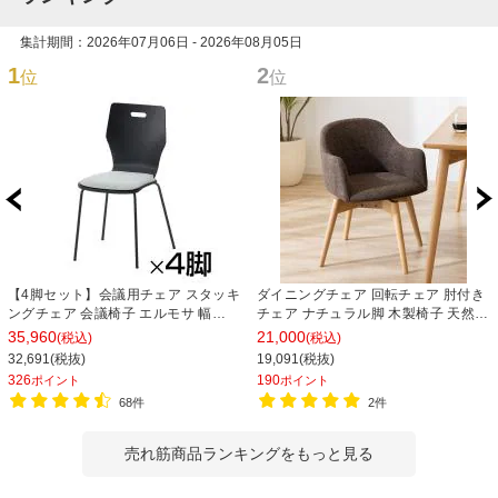
集計期間：2026年07月06日 - 2026年08月05日
1
2
位
位
【4脚セット】会議用チェア スタッキ
ダイニングチェア 回転チェア 肘付き
ングチェア 会議椅子 エルモサ 幅
チェア ナチュラル脚 木製椅子 天然木
500×奥行510×高さ845mm
ソフトレザー ファブリック カラフル
35,960
21,000
(税込)
(税込)
食卓椅子 おしゃれ 北欧風 ナチュラル
32,691(税抜)
19,091(税抜)
幅500×奥行550×高さ730mm
326
190
ポイント
ポイント
68件
2件
売れ筋商品ランキングをもっと見る