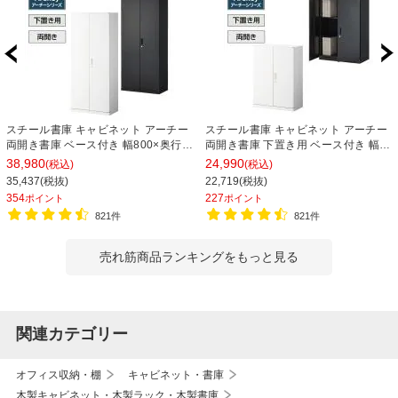
スチール書庫 キャビネット アーチー
スチール書庫 キャビネット アーチー
両開き書庫 ベース付き 幅800×奥行
両開き書庫 下置き用 ベース付き 幅
400×高さ1850mm
800×奥行400×高さ1100mm
38,980
24,990
(税込)
(税込)
35,437(税抜)
22,719(税抜)
354
227
ポイント
ポイント
821件
821件
売れ筋商品ランキングをもっと見る
関連カテゴリー
オフィス収納・棚
キャビネット・書庫
木製キャビネット・木製ラック・木製書庫