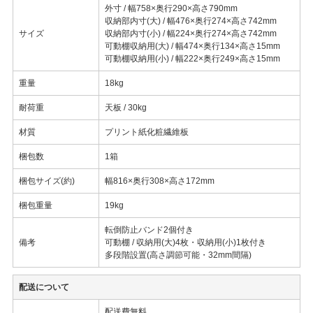
外寸 / 幅758×奥行290×高さ790mm
収納部内寸(大) / 幅476×奥行274×高さ742mm
サイズ
収納部内寸(小) / 幅224×奥行274×高さ742mm
可動棚収納用(大) / 幅474×奥行134×高さ15mm
可動棚収納用(小) / 幅222×奥行249×高さ15mm
重量
18kg
耐荷重
天板 / 30kg
材質
プリント紙化粧繊維板
梱包数
1箱
梱包サイズ(約)
幅816×奥行308×高さ172mm
梱包重量
19kg
転倒防止バンド2個付き
備考
可動棚 / 収納用(大)4枚・収納用(小)1枚付き
多段階設置(高さ調節可能・32mm間隔)
配送について
配送費無料