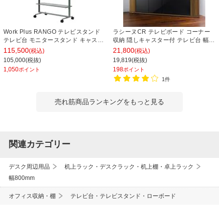
Work Plus RANGO テレビスタンド
ラシーヌCR テレビボード コーナー
テレビ台 モニタースタンド キャスタ
収納 隠しキャスター付 テレビ台 幅
ー付き オフィス 会議室 業務用 幅
1488×奥行390×高さ377mm
115,500
21,800
(税込)
(税込)
1200×奥行600×高さ1845mm
105,000(税抜)
19,819(税抜)
WorkPlus
1,050
198
ポイント
ポイント
1件
売れ筋商品ランキングをもっと見る
関連カテゴリー
デスク周辺用品
机上ラック・デスクラック・机上棚・卓上ラック
幅800mm
オフィス収納・棚
テレビ台・テレビスタンド・ローボード