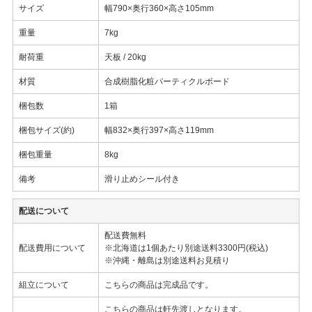
サイズ
幅790×奥行360×高さ105mm
重量
7kg
耐荷重
天板 / 20kg
材質
合成樹脂化粧パーティクルボード
梱包数
1箱
梱包サイズ(約)
幅832×奥行397×高さ119mm
梱包重量
8kg
備考
滑り止めシール付き
配送について
配送費無料
配送費用について
※北海道は1個あたり別途送料3300円(税込)
※沖縄・離島は別途送料お見積り
組立について
こちらの商品は完成品です。
こちらの商品は軒先渡しとなります。