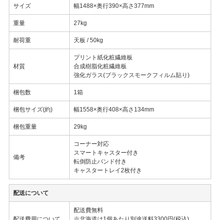
サイズ
幅1488×奥行390×高さ377mm
重量
27kg
耐荷重
天板 / 50kg
プリント紙化粧繊維板
材質
合成樹脂化粧繊維板
強化ガラス(ブラックスモークフィルム貼り)
梱包数
1箱
梱包サイズ(約)
幅1558×奥行408×高さ134mm
梱包重量
29kg
コーナー対応
スマートキャスター付き
備考
転倒防止バンド付き
キャスタートレイ2枚付き
配送について
配送費無料
配送費用について
※北海道は1個あたり別途送料3300円(税込)