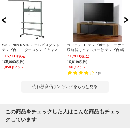
Work Plus RANGO テレビスタンド
ラシーヌCR テレビボード コーナー
テレビ台 モニタースタンド キャスタ
収納 隠しキャスター付 テレビ台 幅
ー付き オフィス 会議室 業務用 幅
1488×奥行390×高さ377mm
115,500
21,800
(税込)
(税込)
1200×奥行600×高さ1845mm
105,000(税抜)
19,819(税抜)
WorkPlus
1,050
198
ポイント
ポイント
1件
売れ筋商品ランキングをもっと見る
この商品をチェックした人はこんな商品もチェッ
クしています