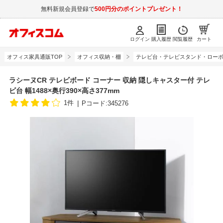
無料新規会員登録で
500円分のポイントプレゼント！
ログイン
購入履歴
閲覧履歴
カート
オフィス家具通販TOP
オフィス収納・棚
テレビ台・テレビスタンド・ロー
ラシーヌCR テレビボード コーナー 収納 隠しキャスター付 テレ
ビ台 幅1488×奥行390×高さ377mm
1件
Pコード:345276