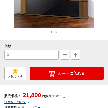
1
/
7
個数
カートに入れる
お気に入り
21,800
販売価格：
円(税抜 19,819円)
消費税について
送料無料
配送について