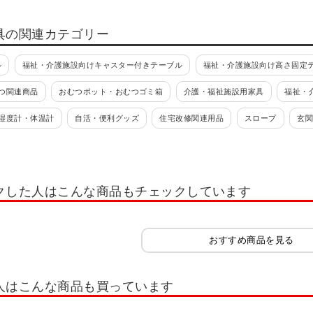
具の関連カテゴリー
ル
福祉・介護施設向けキャスター付きテーブル
福祉・介護施設向け高さ固定
つ関連商品
おむつポット・おむつゴミ箱
介護・福祉施設用家具
福祉・
湿度計・体温計
自活・便利グッズ
住宅改修関連用品
スロープ
玄
シャワーキャリー
入浴介護エプロン
シャワーチェア
バスボード
連商品
手袋
トイレ関連商品
ポータブルトイレ
ポータブルトイレ
クした人はこんな商品もチェックしています
おすすめ商品を見る
人はこんな商品も買っています