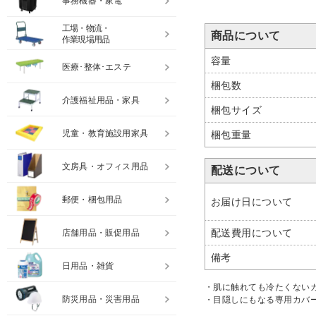
事務機器・家電
工場・物流・
商品について
作業現場用品
容量
医療･整体･エステ
梱包数
介護福祉用品・家具
梱包サイズ
児童・教育施設用家具
梱包重量
文房具・オフィス用品
配送について
郵便・梱包用品
お届け日について
配送費用について
店舗用品・販促用品
備考
日用品・雑貨
・肌に触れても冷たくない
防災用品・災害用品
・目隠しにもなる専用カバ