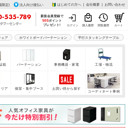
はじめての方へ
|
会社概要
|
お問い合わせ
域限定)
法人向け後払い
新規会員登録で
500
ポイント
プレゼント!
ログイン
購入履歴
閲覧履歴
カート
チェア
ホワイトボードパーテーション
平行スタッキングテーブル
駄箱
パーテーション
事務機器・家電
工場・物流
テリア
個室・集中ブース
お買い得から探す
コーディネート事例