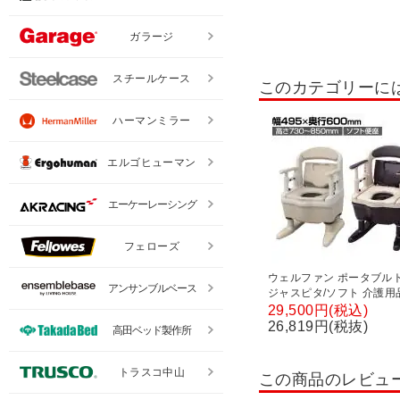
ガラージ
スチールケース
このカテゴリーに
ハーマンミラー
エルゴヒューマン
エーケーレーシング
フェローズ
ウェルファン ポータブル
アンサンブルベース
ジャスピタ/ソフト 介護用
トイレ 簡単トイレ 排泄関
29,500円(税込)
用 介助 高齢者 防災 災害
26,819円(税抜)
高田ベッド製作所
工
トラスコ中山
この商品のレビュ