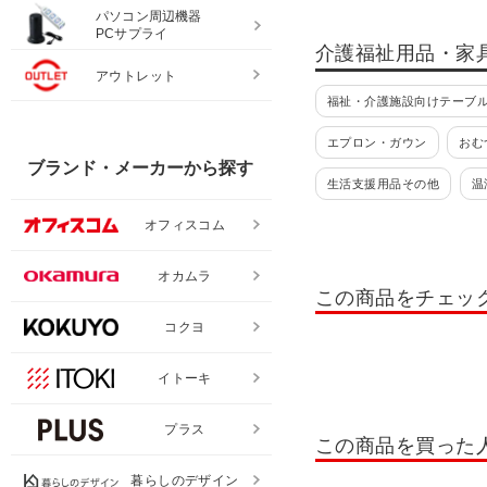
パソコン周辺機器
PCサプライ
介護福祉用品・家
アウトレット
福祉・介護施設向けテーブ
エプロン・ガウン
おむ
ブランド・メーカーから探す
生活支援用品その他
温
オフィスコム
歩行車
入浴関連用品
浴槽台
床回り・衣類関
オカムラ
この商品をチェッ
簡易設置型便座
コクヨ
イトーキ
プラス
この商品を買った
暮らしのデザイン