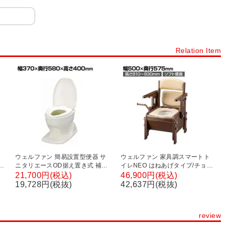
Relation Item
5
ウェルファン 簡易設置型便器 サ
ウェルファン 家具調スマートト
座
ニタリエースOD据え置き式 補高
イレNEO はねあげタイプ/チョコ
m
#8/アイボリー 和式トイレを洋式
レートブラウン/ソフト便座 介護
21,700円(税込)
46,900円(税込)
に 簡易トイレ 介護 トイレ 便座
ポータブルトイレ 家具調 在宅介
19,728円(税抜)
42,637円(税抜)
便座クッション 介護用品 座面
護 高齢者 介護用品 福祉用具
80mm高い
review