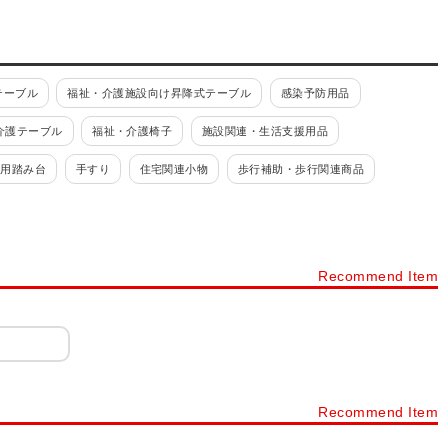
テーブル
福祉・介護施設向け昇降式テーブル
感染予防用品
介護テーブル
福祉・介護椅子
施設関連・生活支援用品
関用踏み台
手すり
住宅関連小物
歩行補助・歩行関連商品
滑り止めマット・クッションマット
入浴小物
浴槽手すり
用消臭用品
トイレ手すり
補高便座
トイレ周り小物
Recommend Item
Recommend Item