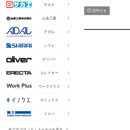
サカエ
質問する
山金工業
アダル
シライ
オリバー
エレクター
ワークプラス
キイノクス
イナバ
全てのブランド・メーカーを見る