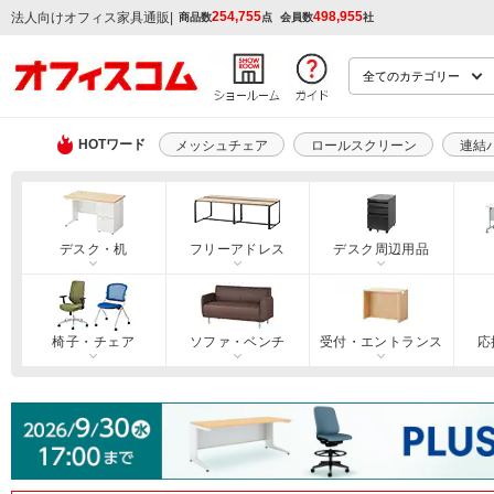
254,755
498,955
|
法人向けオフィス家具通販
商品数
点
会員数
社
HOTワード
メッシュチェア
ロールスクリーン
連結
デスク・机
フリーアドレス
デスク周辺用品
椅子・チェア
ソファ・ベンチ
受付・エントランス
応