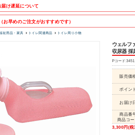
お届け遅延について
（お早めのご注文がおすすめです）
福祉用品・家具
トイレ関連商品
トイレ周り小物
ウェルファ
収尿器 採
Pコード:3451
販売価
ポイン
お届け
商品番
商品コー
3,300円