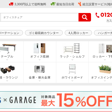
3,300円以上で送料無料
最短当日出荷
組立設置サービス(地
パーテーション
ゴミ箱収納カウンター
4人用ロッカー
ハンガー
テーブル
オフィス収納
ラック・シェルフ
ロッカー・下
接・ラウンジ
金庫・耐火金庫
ホワイトボード
オフィスイン