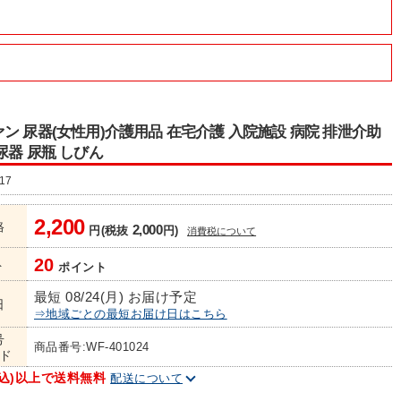
ン 尿器(女性用)介護用品 在宅介護 入院施設 病院 排泄介助
尿器 尿瓶 しびん
17
2,200
格
2,000
円(税抜
円)
消費税について
20
ト
ポイント
最短 08/24(月) お届け予定
日
⇒地域ごとの最短お届け日はこちら
号
商品番号:WF-401024
ド
(税込)以上で送料無料
配送について