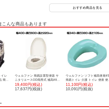
おすすめ商品を見る
はこんな商品もあります
トイレ
ウェルファン 簡易設置型便器 サ
ウェルファン ソフト補高便座#
品 簡易
ニタリエースOD両用式 補高#8/
簡易トイレ 介護 トイレ 便座 便
連 非常
アイボリー 和式トイレを洋式に
クッション 介護用品 座面50m
19,400円(税込)
11,100円(税込)
 抗菌加
簡易トイレ 介護 トイレ 便座 便座
高い
17,637円(税抜)
10,091円(税抜)
クッション 介護用品 座面80mm
高い
ー