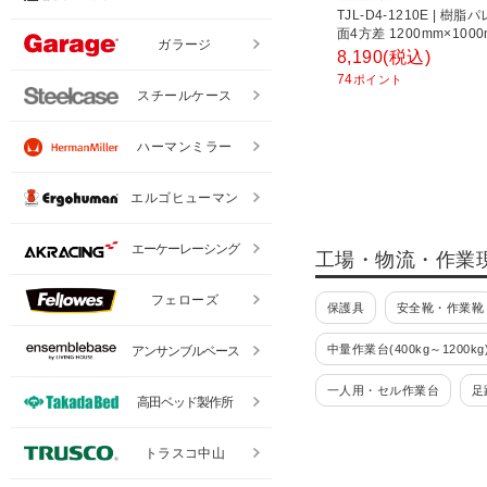
TJL-D4-1210E | 樹脂
面4方差 1200mm×100
ガラージ
スコ中山 (TRUSCO)
8,190
(税込)
74
ポイント
スチールケース
ハーマンミラー
エルゴヒューマン
エーケーレーシング
工場・物流・作業
フェローズ
保護具
安全靴・作業靴
中量作業台(400kg～1200kg
アンサンブルベース
一人用・セル作業台
足
高田ベッド製作所
パーツハンガー
ラック
トラスコ中山
ツールワゴン・工具ワゴン 