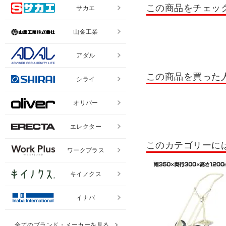
この商品をチェッ
サカエ
工場・倉庫向けキャビネッ
山金工業
パーツキャビネット
工
ハニーケース
フレシス
アダル
安全クッション
ツール
この商品を買った
シライ
折りたたみ台車
固定ハ
オリバー
コンテナ・折りたたみコン
エレクター
作業・工事関連商品
工
このカテゴリーに
パーツハンガー
ステン
ワークプラス
ステンレスワゴン
物置
キイノクス
イナバ
全てのブランド・メーカーを見る