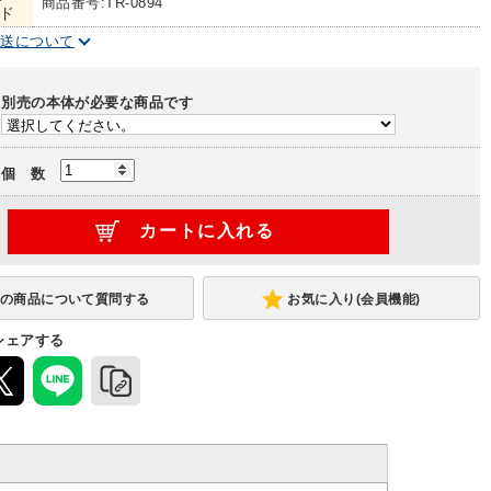
商品番号:TR-0894
ド
配送について
別売の本体が必要な商品です
個 数
お気に入り(会員機能)
シェアする