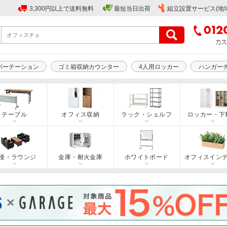
3,300円以上で送料無料
最短当日出荷
組立設置サービス(地
パーテーション
ゴミ箱収納カウンター
4人用ロッカー
ハンガー
テーブル
オフィス収納
ラック・シェルフ
ロッカー・下
接・ラウンジ
金庫・耐火金庫
ホワイトボード
オフィスイン