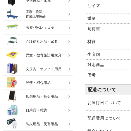
事務機器・家電
サイズ
工場・物流・
作業現場用品
重量
医療･整体･エステ
耐荷重
材質
介護福祉用品・家具
生産国
児童・教育施設用家具
対応商品
文房具・オフィス用品
備考
郵便・梱包用品
配送について
店舗用品・販促用品
お届け日について
日用品・雑貨
配送費用について
防災用品・災害用品