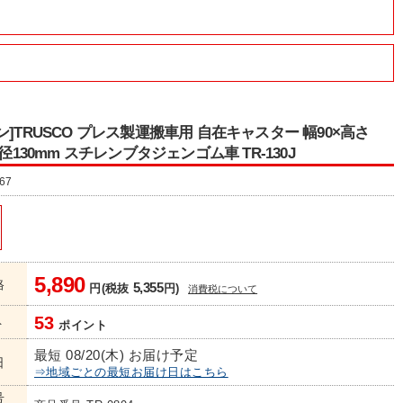
ン]TRUSCO プレス製運搬車用 自在キャスター 幅90×高さ
直径130mm スチレンブタジェンゴム車 TR-130J
67
5,890
格
5,355
円(税抜
円)
消費税について
53
ト
ポイント
最短 08/20(木) お届け予定
日
⇒地域ごとの最短お届け日はこちら
号