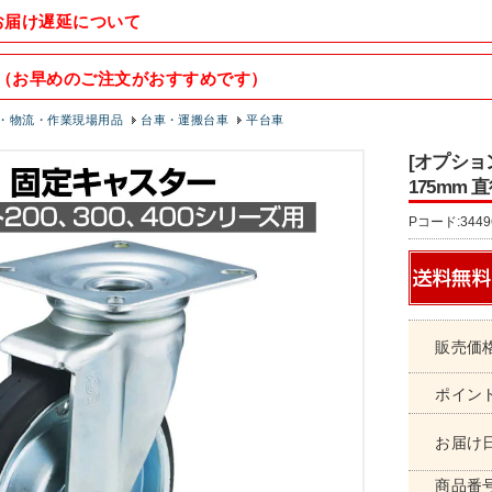
お届け遅延について
（お早めのご注文がおすすめです）
・物流・作業現場用品
台車・運搬台車
平台車
[オプショ
175mm 
Pコード:3449
販売価
ポイン
お届け
商品番