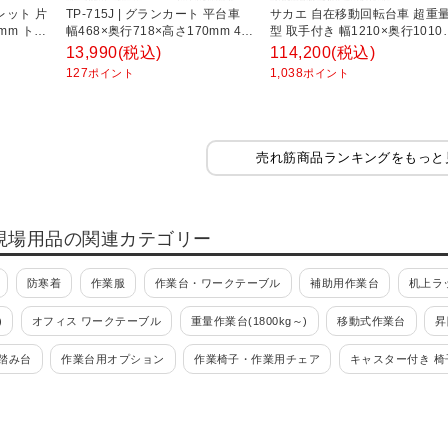
パレット 片
TP-715J | グランカート 平台車
サカエ 自在移動回転台車 超重
0mm トラ
幅468×奥行718×高さ170mm 4輪
型 取手付き 幅1210×奥行1010
自在 トラスコ中山 (TRUSCO) /
高さ952mm RH-3TG
13,990
(税込)
114,200
(税込)
489-3034
127
1,038
ポイント
ポイント
売れ筋商品ランキングをもっと
現場用品の関連カテゴリー
防寒着
作業服
作業台・ワークテーブル
補助用作業台
机上ラ
)
オフィス ワークテーブル
重量作業台(1800kg～)
移動式作業台
昇
踏み台
作業台用オプション
作業椅子・作業用チェア
キャスター付き 椅
ハンガー
ツールワゴン・工具ワゴン
組立式(ボルト組立)
組立式(ボルト
オプション
ツーリング
ツーリング保管庫・ツーリングキャビネット
ツ