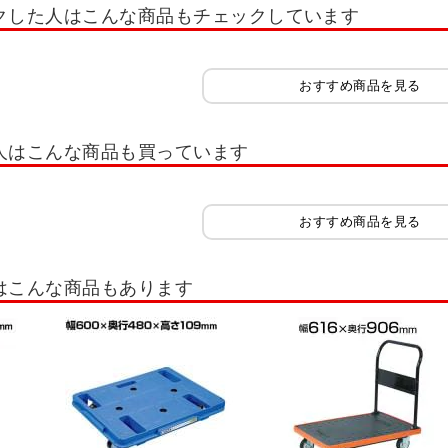
クした人はこんな商品もチェックしています
ト
軽量キャビネット(引出し20kg～60kg)
中量キャビネット(引出し50kg～100k
具管理ユニット SK
工具管理ユニット KU
大型保管庫
前扉横収納保管庫
おすすめ商品を見る
ラックケース
ピックケース
グランデケース
コンテナラック
ミニ
ボックス・工具箱
樹脂製工具箱
部品収納
車載用工具箱
衝撃吸収
人はこんな商品も買っています
ンドル台車
平台車
かご台車
パレット(工場・物流・作業現場用品)
テナ
折りたたみコンテナ・オリコン
コンテナ・コンテナボックス
コンテ
おすすめ商品を見る
具・工具セット
照明
マット
アシストスーツ・サポーター
安全マ
はこんな商品もあります
レスキャビネット
ステンレス台車
ステンレスラック
ステンレス工具保
・倉庫