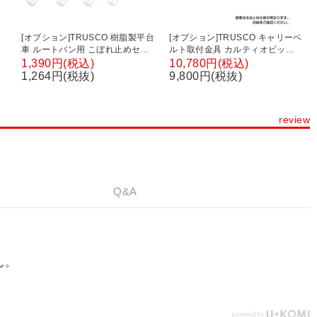
[オプション]TRUSCO 樹脂製平台
[オプション]TRUSCO キャリーベ
車 ルートバン用 こぼれ止めセッ
ルト取付金具 カルティオビッグ
g
ト 4個入リ 幅340～582×奥行
シリーズ用 CB-MPK900BF /
1,390円(税込)
10,780円(税込)
10mm MPB-KB4SET
489-7048
1,264円(税抜)
9,800円(税抜)
review
Q&A
ん。