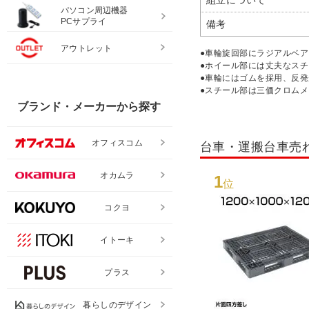
組立について
パソコン周辺機器
PCサプライ
備考
アウトレット
●車輪旋回部にラジアルベ
●ホイール部には丈夫なス
●車輪にはゴムを採用、反
●スチール部は三価クロム
ブランド・メーカーから探す
オフィスコム
台車・運搬台車売
オカムラ
1
位
コクヨ
イトーキ
プラス
暮らしのデザイン