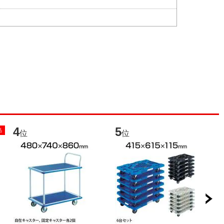
4
5
6
品
位
位