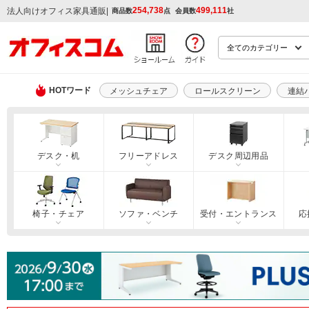
254,738
499,111
|
法人向けオフィス家具通販
商品数
点
会員数
社
HOTワード
メッシュチェア
ロールスクリーン
連結
デスク・机
フリーアドレス
デスク周辺用品
椅子・チェア
ソファ・ベンチ
受付・エントランス
応