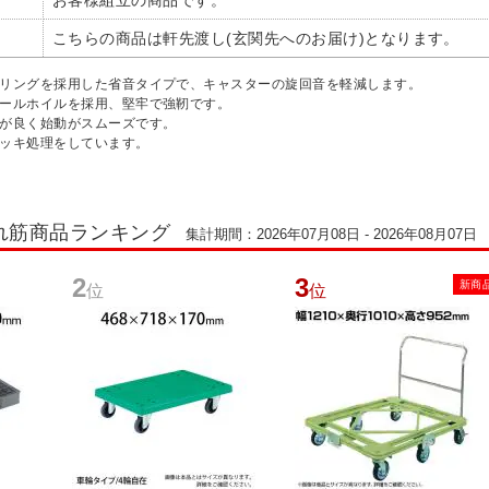
お客様組立の商品です。
こちらの商品は軒先渡し(玄関先へのお届け)となります。
アリングを採用した省音タイプで、キャスターの旋回音を軽減します。
チールホイルを採用、堅牢で強靭です。
発が良く始動がスムーズです。
メッキ処理をしています。
れ筋商品ランキング
集計期間：2026年07月08日 - 2026年08月07日
2
3
新商
位
位