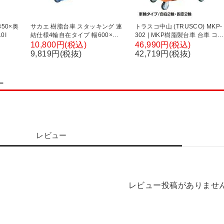
50×奥
サカエ 樹脂台車 スタッキング 連
トラスコ中山 (TRUSCO) MKP-
0I
結仕様4輪自在タイプ 幅600×奥
302 | MKP樹脂製台車 台車 コボ
行480×高さ109mm SCR-650UB
レ止め機能付き 均等耐荷重300k
10,800円(税込)
46,990円(税込)
幅616×奥行906×高さ217(全高
9,819円(税抜)
42,719円(税抜)
867)mm
ー
レビュー
レビュー投稿がありませ