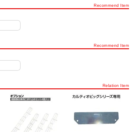
Recommend Item
g)
重量キャビネット(引出し70kg～200kg)
工具保管庫
ニューピットイン
スーパージャンボ保管庫
危険物保管ロッカー
工具室
その他保管庫
薬品保管庫
安全用品
標識・標示
工具箱
スチール製工具箱
台車・運搬台車
保護パーツ
Recommend Item
ハンドリフター(ハンドリフト用台車)
はしご・脚立
ナラック
コンテナオプション
容器・缶
ドラム缶
ット・すべり止め
軍手(作業用手袋)
工具
ステンレス製品
Relation Item
管庫
薬品保管庫
薬品保管庫オプション
ステンレス作業台