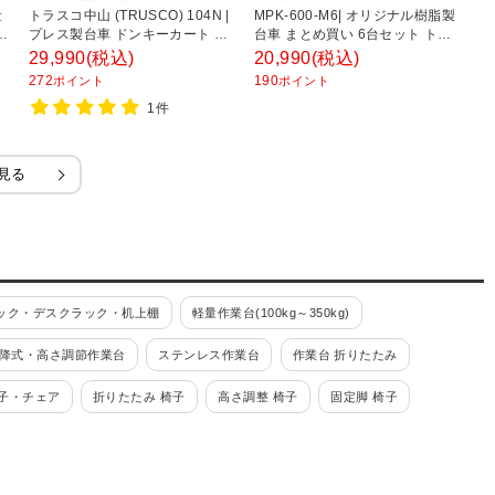
量
トラスコ中山 (TRUSCO) 104N |
MPK-600-M6| オリジナル樹脂製
サ
×
プレス製台車 ドンキーカート 台
台車 まとめ買い 6台セット トラ
幅
車 2段式片袖タイプ 740×480mm
スコ中山 (TRUSCO)
T
29,990
(税込)
20,990
(税込)
3
全体耐荷重150kg 幅480×奥行
272
190
3
ポイント
ポイント
740×高さ145mm
1件
見る
ック・デスクラック・机上棚
軽量作業台(100kg～350kg)
降式・高さ調節作業台
ステンレス作業台
作業台 折りたたみ
子・チェア
折りたたみ 椅子
高さ調整 椅子
固定脚 椅子
レス)
溶接一体構造
工具ワゴン
高さ調整式ワゴン
ーリングオプション
ツーリングワゴン・ツーリングラック