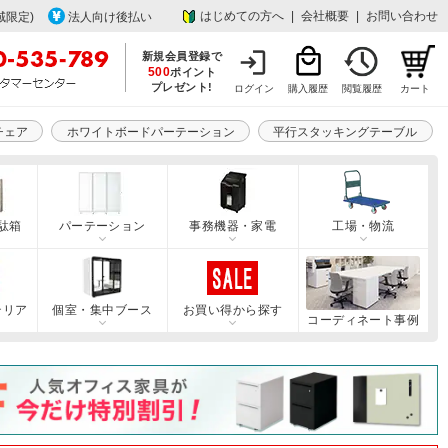
はじめての方へ
|
会社概要
|
お問い合わせ
域限定)
法人向け後払い
新規会員登録で
500
ポイント
プレゼント!
ログイン
購入履歴
閲覧履歴
カート
チェア
ホワイトボードパーテーション
平行スタッキングテーブル
駄箱
パーテーション
事務機器・家電
工場・物流
テリア
個室・集中ブース
お買い得から探す
コーディネート事例