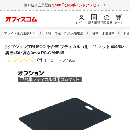
無料新規会員登録で
500円分のポイントプレゼント！
ログイン
購入履歴
閲覧履歴
カート
オフィス家具通販TOP
工場・物流・作業現場用品
台車・運搬台車
平台
[オプション]TRUSCO 平台車 プティカルゴ用 ゴムマット 幅450×
奥行450×高さ3mm PC-GM4545
0件
Pコード:344956