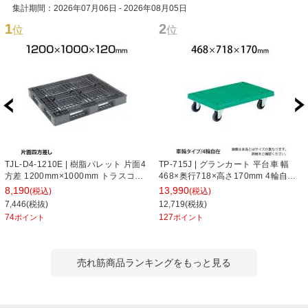
集計期間：2026年07月06日 - 2026年08月05日
1
2
位
位
TJL-D4-1210E | 樹脂パレット 片面4
TP-715J | グランカート 平台車 幅
方差 1200mm×1000mm トラスコ中
468×奥行718×高さ170mm 4輪自在
山 (TRUSCO)
トラスコ中山 (TRUSCO) / 489-3034
8,190
13,990
(税込)
(税込)
7,446(税抜)
12,719(税抜)
74
127
ポイント
ポイント
売れ筋商品ランキングをもっと見る