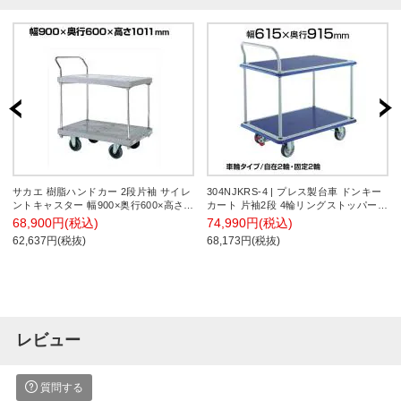
サカエ 樹脂ハンドカー 2段片袖 サイレ
304NJKRS-4 | プレス製台車 ドンキー
ントキャスター 幅900×奥行600×高さ
カート 片袖2段 4輪リングストッパー付
1011mm LHN-22S
き トラスコ中山 (TRUSCO) / 856-
68,900円(税込)
74,990円(税込)
4203
62,637円(税抜)
68,173円(税抜)
レビュー
質問する