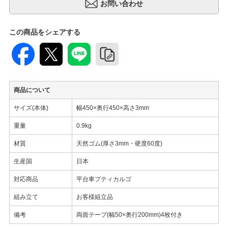
この商品をシェアする
商品について
サイズ(本体)
幅450×奥行450×高さ3mm
重量
0.9kg
材質
天然ゴム(厚さ3mm・硬度60度)
生産国
日本
対応商品
平台車プティカルゴ
組み立て
お客様組立品
備考
両面テープ(幅50×奥行200mm)4枚付き