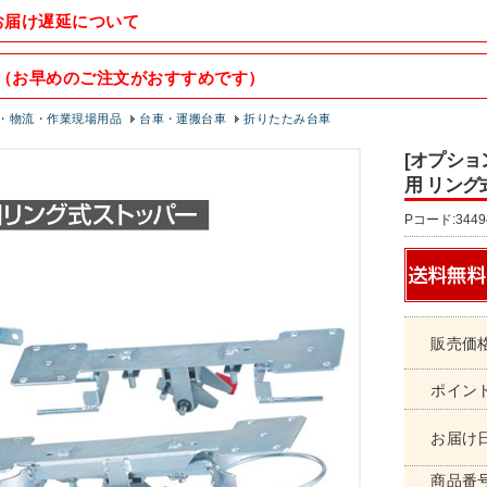
お届け遅延について
（お早めのご注文がおすすめです）
・物流・作業現場用品
台車・運搬台車
折りたたみ台車
[オプショ
用 リング式
Pコード:3449
販売価
ポイン
お届け
商品番