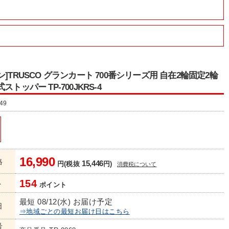
ン]TRUSCO グランカート 700番シリーズ用 自在2輪固定2輪
ストッパー TP-700JKRS-4
49
16,990
格
15,446
円(税抜
円)
消費税について
154
ト
ポイント
最短 08/12(水) お届け予定
日
⇒地域ごとの最短お届け日はこちら
号