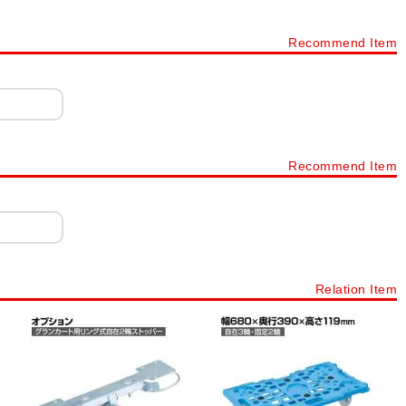
ーリングオプション
ツーリングワゴン・ツーリングラック
Recommend Item
g)
重量キャビネット(引出し70kg～200kg)
工具保管庫
ニューピットイン
スーパージャンボ保管庫
危険物保管ロッカー
工具室
その他保管庫
薬品保管庫
安全用品
標識・標示
工具箱
スチール製工具箱
台車・運搬台車
保護パーツ
Recommend Item
ハンドリフター(ハンドリフト用台車)
はしご・脚立
ナラック
コンテナオプション
容器・缶
ドラム缶
ット・すべり止め
軍手(作業用手袋)
工具
ステンレス製品
Relation Item
管庫
薬品保管庫
薬品保管庫オプション
ステンレス作業台