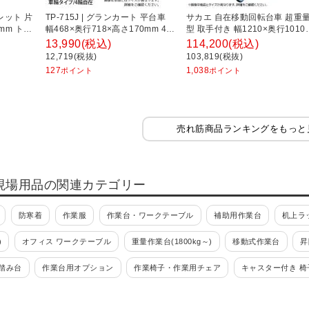
パレット 片
TP-715J | グランカート 平台車
サカエ 自在移動回転台車 超重
0mm トラ
幅468×奥行718×高さ170mm 4輪
型 取手付き 幅1210×奥行1010
自在 トラスコ中山 (TRUSCO) /
高さ952mm RH-3TG
13,990
(税込)
114,200
(税込)
489-3034
12,719(税抜)
103,819(税抜)
127
1,038
ポイント
ポイント
売れ筋商品ランキングをもっと
現場用品の関連カテゴリー
防寒着
作業服
作業台・ワークテーブル
補助用作業台
机上ラ
)
オフィス ワークテーブル
重量作業台(1800kg～)
移動式作業台
昇
踏み台
作業台用オプション
作業椅子・作業用チェア
キャスター付き 椅
ハンガー
ツールワゴン・工具ワゴン
組立式(ボルト組立)
組立式(ボルト