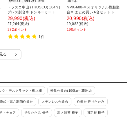
量
トラスコ中山 (TRUSCO) 104N |
MPK-600-M6| オリジナル樹脂製
ト
×
プレス製台車 ドンキーカート 台
台車 まとめ買い 6台セット トラ
|
車 2段式片袖タイプ 740×480mm
スコ中山 (TRUSCO)
車
29,990
(税込)
20,990
(税込)
1
全体耐荷重150kg 幅480×奥行
重
27,264(税抜)
19,082(税抜)
1
740×高さ145mm
1
272
190
1
ポイント
ポイント
1件
見る
ック・デスクラック・机上棚
軽量作業台(100kg～350kg)
降式・高さ調節作業台
ステンレス作業台
作業台 折りたたみ
子・チェア
折りたたみ 椅子
高さ調整 椅子
固定脚 椅子
レス)
溶接一体構造
工具ワゴン
高さ調整式ワゴン