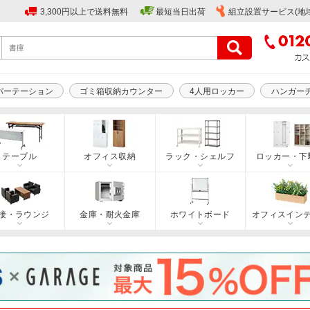
3,300円以上で送料無料
最短当日出荷
組立設置サービス(地
パーテーション
ゴミ箱収納カウンター
4人用ロッカー
ハンガー
テーブル
オフィス収納
ラック・シェルフ
ロッカー・下
接・ラウンジ
金庫・耐火金庫
ホワイトボード
オフィスイン