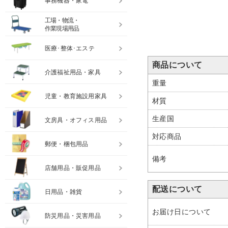
事務機器・家電
工場・物流・
作業現場用品
医療･整体･エステ
商品について
介護福祉用品・家具
重量
児童・教育施設用家具
材質
生産国
文房具・オフィス用品
対応商品
郵便・梱包用品
備考
店舗用品・販促用品
配送について
日用品・雑貨
お届け日について
防災用品・災害用品