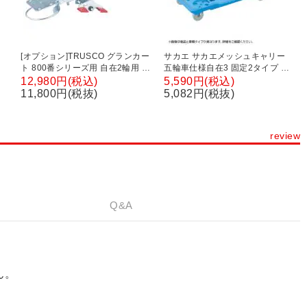
[オプション]TRUSCO グランカー
サカエ サカエメッシュキャリー
ト 800番シリーズ用 自在2輪用 リ
五輪車仕様自在3 固定2タイプ 幅
重
ング式ストッパー TP-800JRS
680×奥行390×高さ119mm SCR-
12,980円(税込)
5,590円(税込)
M700NKB
11,800円(税抜)
5,082円(税抜)
review
Q&A
ん。