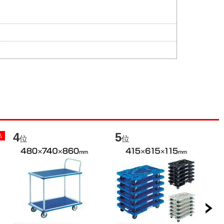
4
5
6
品
位
位