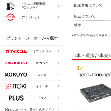
パソコン周辺機器
配送費用について
PCサプライ
組立について
アウトレット
備考
●リング状の金具で自在キ
ブランド・メーカーから探す
オフィスコム
台車・運搬台車売
オカムラ
1
位
コクヨ
イトーキ
プラス
暮らしのデザイン