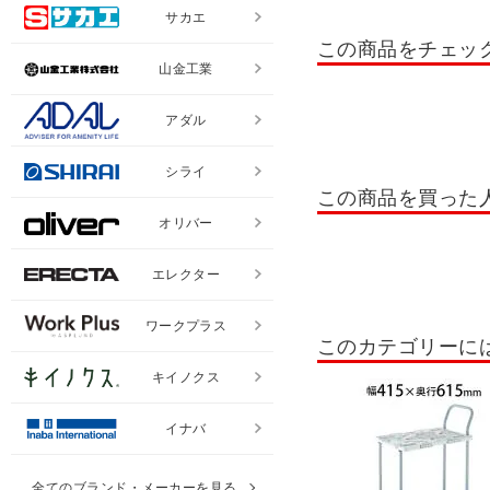
サカエ
ツールワゴン・工具ワゴン 
この商品をチェッ
工場・倉庫向けキャビネッ
山金工業
パーツキャビネット
工
アダル
ハニーケース
フレシス
シライ
安全クッション
ツール
この商品を買った
オリバー
折りたたみ台車
固定ハ
コンテナ・折りたたみコン
エレクター
作業・工事関連商品
工
ワークプラス
このカテゴリーに
パーツハンガー
ステン
キイノクス
ステンレスワゴン
物置
イナバ
全てのブランド・メーカーを見る