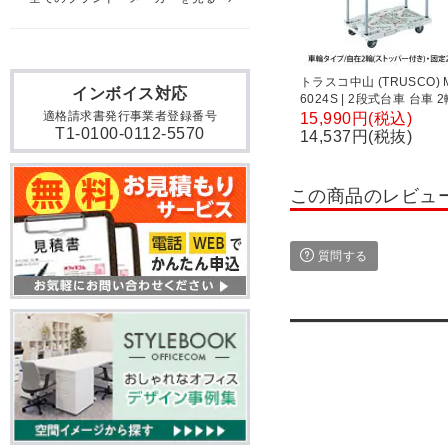
トラスコ中山 (TRUSCO) 
インボイス対応
6024S | 2段式台車 台車 
S付 全体耐荷重100kg 幅4
適格請求書発行事業者登録番号
15,990円(税込)
T1-0100-0112-5570
行615×高さ115(全高900
14,537円(税抜)
この商品のレビュ
質問する