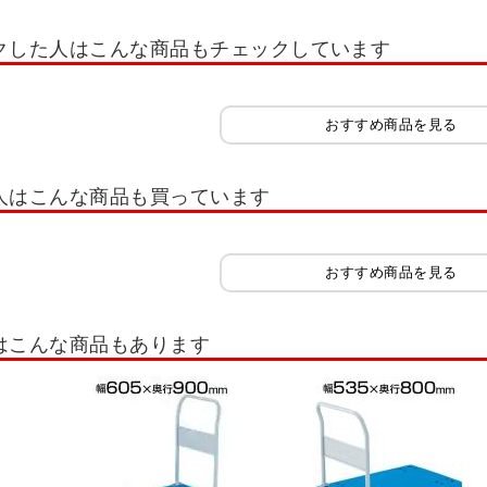
オプション
ツーリング
ツーリング保管庫・ツーリングキャビネット
ツ
クした人はこんな商品もチェックしています
ト
軽量キャビネット(引出し20kg～60kg)
中量キャビネット(引出し50kg～100k
具管理ユニット SK
工具管理ユニット KU
大型保管庫
前扉横収納保管庫
おすすめ商品を見る
ラックケース
ピックケース
グランデケース
コンテナラック
ミニ
ボックス・工具箱
樹脂製工具箱
部品収納
車載用工具箱
衝撃吸収
人はこんな商品も買っています
ンドル台車
平台車
かご台車
パレット(工場・物流・作業現場用品)
テナ
折りたたみコンテナ・オリコン
コンテナ・コンテナボックス
コンテ
おすすめ商品を見る
具・工具セット
照明
マット
アシストスーツ・サポーター
安全マ
はこんな商品もあります
レスキャビネット
ステンレス台車
ステンレスラック
ステンレス工具保
・倉庫