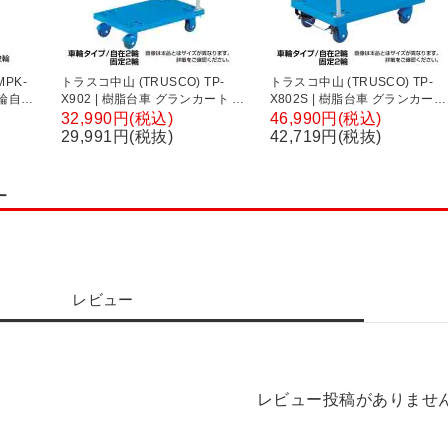
MPK-
トラスコ中山 (TRUSCO) TP-
トラスコ中山 (TRUSCO) TP-
2輪自在
X902 | 樹脂台車 グランカート サ
X802S | 樹脂台車 グランカート
15×奥
イレント 台車 均等耐荷重400kg
サイレント 台車 S付 均等耐荷
32,990円(税込)
46,990円(税込)
)mm
幅605×奥行900×高さ230(全高
300kg 幅535×奥行800×高さ
29,991円(税抜)
42,719円(税抜)
1000)mm
220(全高1050)mm
ー
レビュー
レビュー投稿がありませ