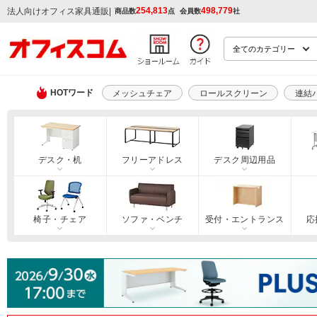
254,813
498,779
|
法人向けオフィス家具通販
商品数
点
会員数
社
HOTワード
メッシュチェア
ロールスクリーン
連結
デスク・机
フリーアドレス
デスク周辺用品
椅子・チェア
ソファ・ベンチ
受付・エントランス
応