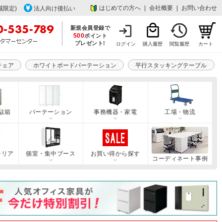
はじめての方へ
|
会社概要
|
お問い合わせ
域限定)
法人向け後払い
新規会員登録で
500
ポイント
プレゼント!
ログイン
購入履歴
閲覧履歴
カート
チェア
ホワイトボードパーテーション
平行スタッキングテーブル
駄箱
パーテーション
事務機器・家電
工場・物流
テリア
個室・集中ブース
お買い得から探す
コーディネート事例