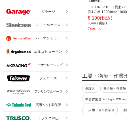
TJL-D4-1210E | 樹脂
ガラージ
面4方差 1200mm×100
スコ中山 (TRUSCO)
8,190
(税込)
7,446(税抜)
スチールケース
74
ポイント
ハーマンミラー
エルゴヒューマン
エーケーレーシング
工場・物流・作業
フェローズ
保護具
安全靴・作業靴
アンサンブルベース
中量作業台(400kg～1200kg
高田ベッド製作所
一人用・セル作業台
足
トラスコ中山
パーツハンガー
ラック