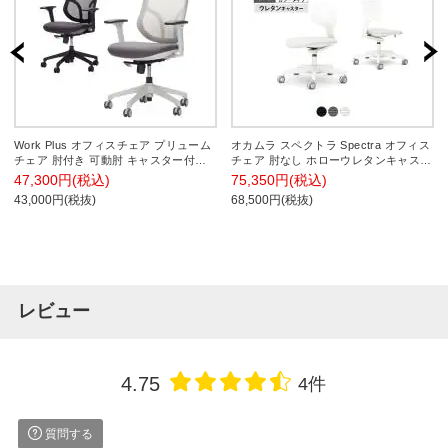
Work Plus オフィスチェア プリューム
オカムラ スペクトラ Spectra オフィス
チェア 肘付き 可動肘 キャスター付き
チェア 肘なし ホローウレタンキャスタ
メッシュチェア
ー 座面布張り スタンダードカラータイ
47,300円(税込)
75,350円(税込)
プ CD36
43,000円(税抜)
68,500円(税抜)
レビュー
4.75
4件
質問する