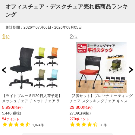
オフィスチェア・デスクチェア売れ筋商品ランキ
ング
集計期間：2026年07月06日 - 2026年08月05日
1
2
位
位
【ライトブルー:8月20日入荷予定】
【2脚セット】プレソナ ミーティング
メッシュチェア チャットチェア ラン
チェア スタッキングチェア キャスタ
バーサポート オフィスチェア デスク
ー付き 座面クッション 幅570×奥行
5,990
29,800
(税込)
(税込)
チェア 会議椅子 幅580×奥行580×高
565×高さ805mm 会議室 収納 法人
5,446(税抜)
27,091(税抜)
さ835-930mm
大人数 重ねる 会議用椅子 会議用チェ
54
270
ポイント
ポイント
ア
1,074件
90件