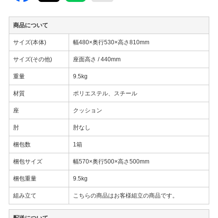
商品について
サイズ(本体)
幅480×奥行530×高さ810mm
サイズ(その他)
座面高さ / 440mm
重量
9.5kg
材質
ポリエステル、スチール
座
クッション
肘
肘なし
梱包数
1箱
梱包サイズ
幅570×奥行500×高さ500mm
梱包重量
9.5kg
組み立て
こちらの商品はお客様組立の商品です。
配送について