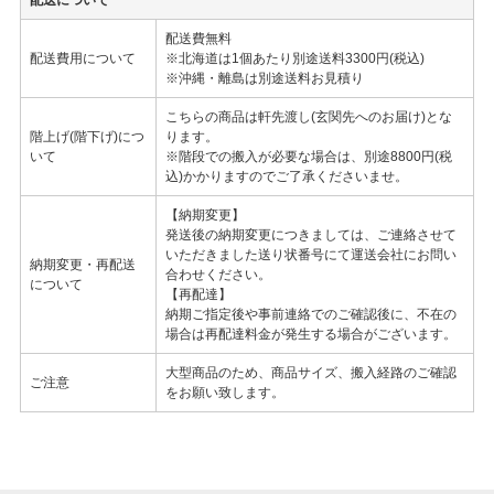
配送費無料
配送費用について
※北海道は1個あたり別途送料3300円(税込)
※沖縄・離島は別途送料お見積り
こちらの商品は軒先渡し(玄関先へのお届け)とな
階上げ(階下げ)につ
ります。
いて
※階段での搬入が必要な場合は、別途8800円(税
込)かかりますのでご了承くださいませ。
【納期変更】
発送後の納期変更につきましては、ご連絡させて
いただきました送り状番号にて運送会社にお問い
納期変更・再配送
合わせください。
について
【再配達】
納期ご指定後や事前連絡でのご確認後に、不在の
場合は再配達料金が発生する場合がございます。
大型商品のため、商品サイズ、搬入経路のご確認
ご注意
をお願い致します。