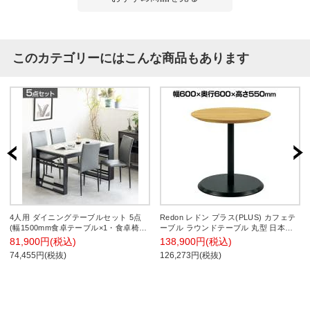
このカテゴリーにはこんな商品もあります
4人用 ダイニングテーブルセット 5点
Redon レドン プラス(PLUS) カフェテ
(幅1500mm食卓テーブル×1・食卓椅子
ーブル ラウンドテーブル 丸型 日本製
×4) メラミン天板 収納付き コンセント
木製 アジャスター付き 休憩室 幅600×
81,900円(税込)
138,900円(税込)
付き セラミックテーブル ダイニングチ
奥行600×高さ550mm
74,455円(税抜)
126,273円(税抜)
ェア 4人掛け 長方形 ワークテーブル