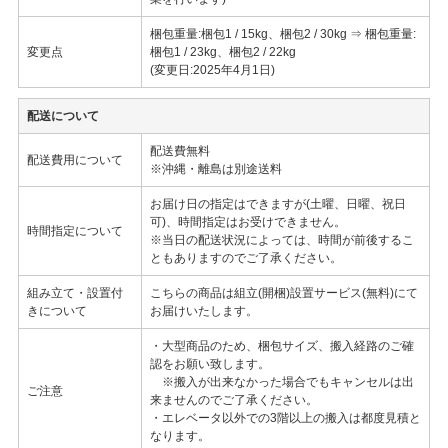
梱包重量:梱包1 / 15kg、梱包2 / 30kg ⇒ 梱包重量:
変更点
梱包1 / 23kg、梱包2 / 22kg
(変更日:2025年4月1日)
配送について
配送費無料
配送費用について
※沖縄・離島は別途送料
お届け日の指定はできますが(土曜、日曜、祝日
可)、時間指定はお受けできません。
時間指定について
※当日の配送状況によっては、時間が前後するこ
ともありますのでご了承ください。
組み立て・設置付
こちらの商品は組立(開梱)設置サービス(無料)にて
きについて
お届けいたします。
・大型商品のため、梱包サイズ、搬入経路のご確
認をお願い致します。
※搬入が出来なかった場合でもキャンセルは出
ご注意
来ませんのでご了承ください。
・エレベータ以外での3階以上の搬入は都度見積と
なります。