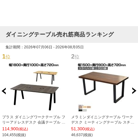
ダイニングテーブル売れ筋商品ランキング
集計期間：2026年07月06日 - 2026年08月05日
1
2
位
位
プラス ダイニングワークテーブル フ
メラミンダイニングテーブル ワーク
リーアドレスデスク 会議テーブル ミ
デスク ミーティングテーブル スチー
ーティングテーブル 配線収納付き 幅
ル脚 幅1500×奥行800×高さ720mm
114,900
51,300
(税込)
(税込)
1800×奥行1000×高さ720mm
104,455(税抜)
46,637(税抜)