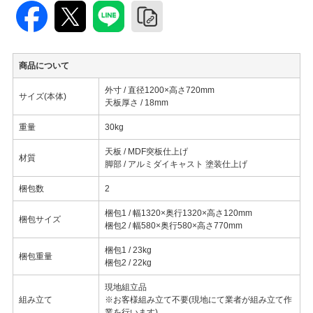
商品について
外寸 / 直径1200×高さ720mm
サイズ(本体)
天板厚さ / 18mm
重量
30kg
天板 / MDF突板仕上げ
材質
脚部 / アルミダイキャスト 塗装仕上げ
梱包数
2
梱包1 / 幅1320×奥行1320×高さ120mm
梱包サイズ
梱包2 / 幅580×奥行580×高さ770mm
梱包1 / 23kg
梱包重量
梱包2 / 22kg
現地組立品
組み立て
※お客様組み立て不要(現地にて業者が組み立て作
業を行います)