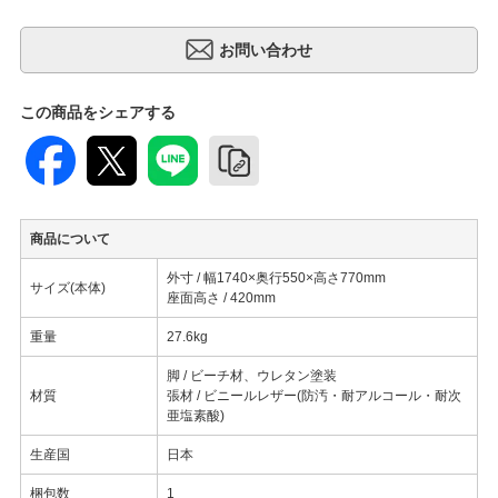
この商品をシェアする
商品について
外寸 / 幅1740×奥行550×高さ770mm
サイズ(本体)
座面高さ / 420mm
重量
27.6kg
脚 / ビーチ材、ウレタン塗装
材質
張材 / ビニールレザー(防汚・耐アルコール・耐次
亜塩素酸)
生産国
日本
梱包数
1