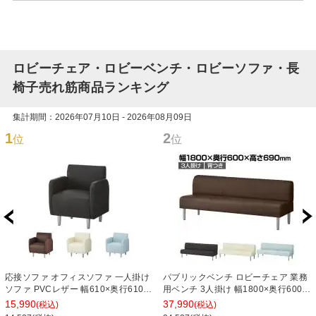
ロビーチェア・ロビーベンチ・ロビーソファ・長
椅子売れ筋商品ランキング
集計期間：2026年07月10日 - 2026年08月09日
1
2
位
位
応接ソファ オフィスソファ 一人掛け
パブリックベンチ ロビーチェア 業務
ソファ PVCレザー 幅610×奥行610×
用ベンチ 3人掛け 幅1800×奥行600×
高さ710mm ベルセア
高さ690×座高400mm 背つき レザー
15,990
37,990
(税込)
(税込)