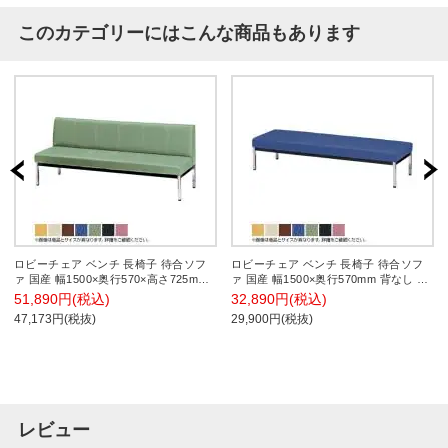
このカテゴリーにはこんな商品もあります
ロビーチェア ベンチ 長椅子 待合ソフ
ロビーチェア ベンチ 長椅子 待合ソフ
ァ 国産 幅1500×奥行570×高さ725mm
ァ 国産 幅1500×奥行570mm 背なし NI-
背付き
IB-15B
51,890円(税込)
32,890円(税込)
47,173円(税抜)
29,900円(税抜)
レビュー