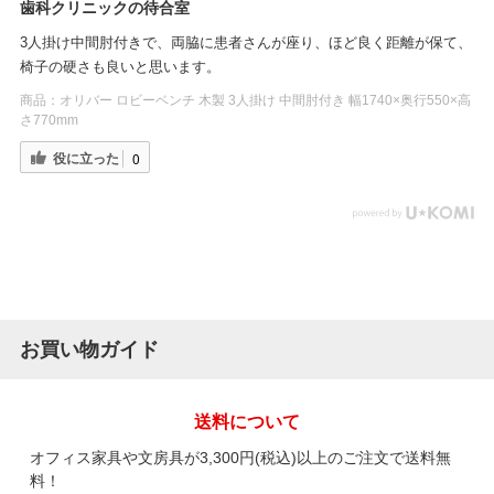
歯科クリニックの待合室
3人掛け中間肘付きで、両脇に患者さんが座り、ほど良く距離が保て、
椅子の硬さも良いと思います。
商品：
オリバー ロビーベンチ 木製 3人掛け 中間肘付き 幅1740×奥行550×高
さ770mm
役に立った
0
お買い物ガイド
送料について
オフィス家具や文房具が3,300円(税込)以上のご注文で送料無
料！