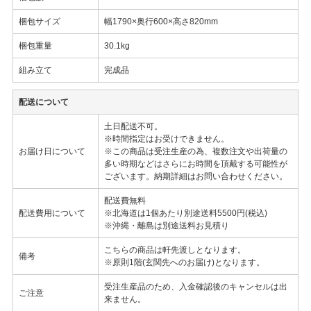
梱包サイズ
幅1790×奥行600×高さ820mm
梱包重量
30.1kg
組み立て
完成品
配送について
土日配送不可。
※時間指定はお受けできません。
お届け日について
※この商品は受注生産の為、複数注文や出荷量の
多い時期などはさらにお時間を頂戴する可能性が
ございます。納期詳細はお問い合わせください。
配送費無料
配送費用について
※北海道は1個あたり別途送料5500円(税込)
※沖縄・離島は別途送料お見積り
こちらの商品は軒先渡しとなります。
備考
※原則1階(玄関先へのお届け)となります。
受注生産品のため、入金確認後のキャンセルは出
ご注意
来ません。