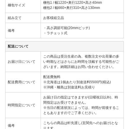
梱包1 / 幅1220×奥行1220×高さ40mm
梱包サイズ
梱包2 / 幅660×奥行310×高さ130mm
組み立て
お客様組立品
・高さ調節可能(20mmピッチ)
備考
・ラチェット式
配送について
この商品は受注生産の為、複数注文や出荷量の多
お届け日について
い時期などはさらにお時間を頂戴する可能性がご
ざいます。納期詳細はお問い合わせください。
配送費無料
配送費用について
※北海道は1個あたり別途送料5500円(税込)
※沖縄・離島は別途送料お見積り
お届け日の指定はできますが(日曜祝日以外)、時
間指定はお受けできません。
時間指定について
※当日の配送状況によっては、時間が前後するこ
ともありますのでご了承ください。
こちらの商品は軒先渡し(玄関先へのお届け)とな
備考
ります。