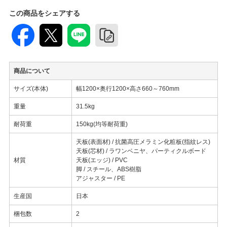
この商品をシェアする
商品について
サイズ(本体)
幅1200×奥行1200×高さ660～760mm
重量
31.5kg
耐荷重
150kg(均等耐荷重)
天板(表面材) / 抗菌高圧メラミン化粧板(指紋レス)
天板(芯材) / ラワンベニヤ、パーティクルボード
材質
天板(エッジ) / PVC
脚 / スチール、ABS樹脂
アジャスター / PE
生産国
日本
梱包数
2