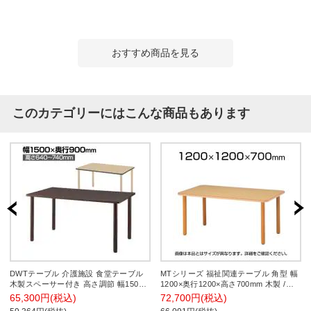
おすすめ商品を見る
このカテゴリーにはこんな商品もあります
DWTテーブル 介護施設 食堂テーブル
MTシリーズ 福祉関連テーブル 角型 幅
木製スペーサー付き 高さ調節 幅1500×
1200×奥行1200×高さ700mm 木製 /
奥行900×高さ640-740mm
MT-1212
65,300円(税込)
72,700円(税込)